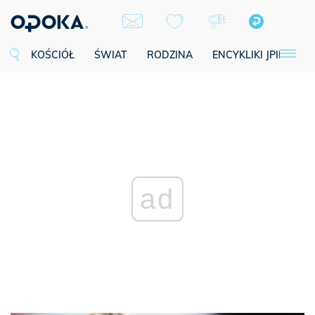
KOŚCIÓŁ
ŚWIAT
RODZINA
ENCYKLIKI JPII
SE
ad