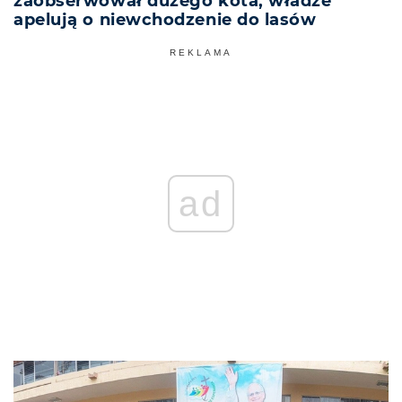
zaobserwował dużego kota, władze
apelują o niewchodzenie do lasów
REKLAMA
ad