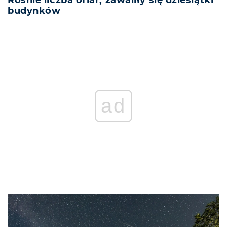
budynków
ad