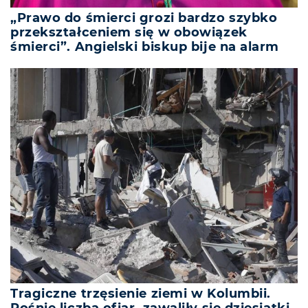
„Prawo do śmierci grozi bardzo szybko
przekształceniem się w obowiązek
śmierci”. Angielski biskup bije na alarm
Tragiczne trzęsienie ziemi w Kolumbii.
Rośnie liczba ofiar, zawaliły się dziesiątki