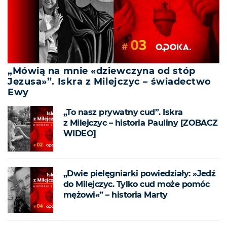
„Mówią na mnie «dziewczyna od stóp
Jezusa»”. Iskra z Milejczyc – świadectwo
Ewy
„To nasz prywatny cud”. Iskra
z Milejczyc – historia Pauliny [ZOBACZ
WIDEO]
„Dwie pielęgniarki powiedziały: »Jedź
do Milejczyc. Tylko cud może pomóc
mężowi«” – historia Marty