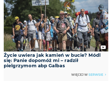
Życie uwiera jak kamień w bucie? Módl
się: Panie dopomóż mi – radził
pielgrzymom abp Galbas
SERWSIE
WIĘCEJ W
▶
REKLAMA