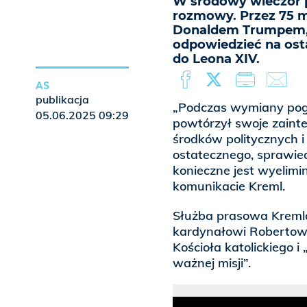
W środowy wieczór 
rozmowy. Przez 75 
Donaldem Trumpem, 
odpowiedzieć na osta
do Leona XIV.
AS
publikacja
„Podczas wymiany pogl
05.06.2025 09:29
powtórzył swoje zaint
środków politycznych i 
ostatecznego, sprawie
konieczne jest wyelim
komunikacie Kreml.
Służba prasowa Kremla
kardynałowi Robertow
Kościoła katolickiego 
ważnej misji”.