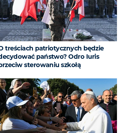
O treściach patriotycznych będzie
decydować państwo? Odro Iuris
przeciw sterowaniu szkołą