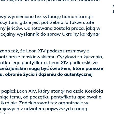
y wymieniono też sytuację humanitarną i
ocy tam, gdzie jest potrzebna, a także stałe
any jeńców. Odnotowana została praca, jaką w
pecjalny wysłannik do spraw Ukrainy kardynał
ano też, że Leon XIV podczas rozmowy z
atriarsze moskiewskiemu Cyrylowi za życzenia,
ątku jego pontyfikatu. Leon XIV podkreślił, że
ześcijańskie mogą być światłem, które pomoże
, obronie życia i dążeniu do autentycznej
papież Leon XIV, który stanął na czele Kościoła
esiąc temu, od początku pontyfikatu apelował o
krainie. Zadeklarował też organizację w
ojowych z udziałem najwyższych rangą