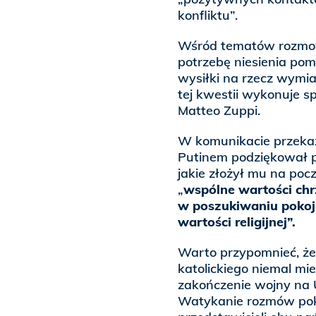
konfliktu”.
Wśród tematów rozmow
potrzebę niesienia pom
wysiłki na rzecz wymi
tej kwestii wykonuje s
Matteo Zuppi.
W komunikacie przekaz
Putinem podziękował p
jakie złożył mu na pocz
„
wspólne wartości chr
w poszukiwaniu pokoju
wartości religijnej”.
Warto przypomnieć, że 
katolickiego niemal mi
zakończenie wojny na U
Watykanie rozmów pok