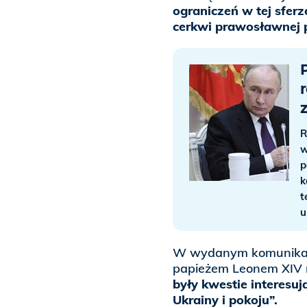
ograniczeń w tej sferz
cerkwi prawosławnej p
R
w
p
k
t
u
W wydanym komunikaci
papieżem Leonem XIV 
były kwestie interesuj
Ukrainy i pokoju”.