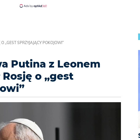
 O „GEST SPRZYJAJĄCY POKOJOWI”
a Putina z Leonem
ł Rosję o „gest
jowi”