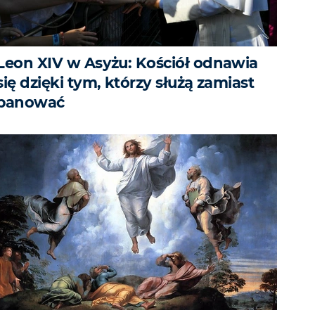
Leon XIV w Asyżu: Kościół odnawia
się dzięki tym, którzy służą zamiast
panować