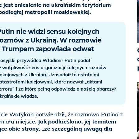
e jest zniesienie na ukraińskim terytorium
odległej metropolii moskiewskiej.
Putin nie widzi sensu kolejnych
rozmów z Ukrainą. W rozmowie
z Trumpem zapowiada odwet
osyjski przywódca Władimir Putin podał
 wątpliwość sens organizacji kolejnych rozmów
okojowych z Ukrainą. Uzasadnił to ostatnimi
atastrofami kolejowymi, które nazwał „aktami
erroru” i za które pełną odpowiedzialnością obarczył
kraińskie władze.
e Watykan potwierdził, że rozmowa Putina z
miała miejsce.
Jak podkreślono, jej tematem
ące obie strony, „ze szczególną uwagą dla