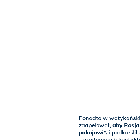
Ponadto w watykańskim
zaapelował,
aby Rosja
pokojowi”,
i podkreślił
„pozytywnych kontaktó