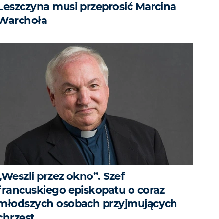
Leszczyna musi przeprosić Marcina
Warchoła
„Weszli przez okno”. Szef
francuskiego episkopatu o coraz
młodszych osobach przyjmujących
chrzest