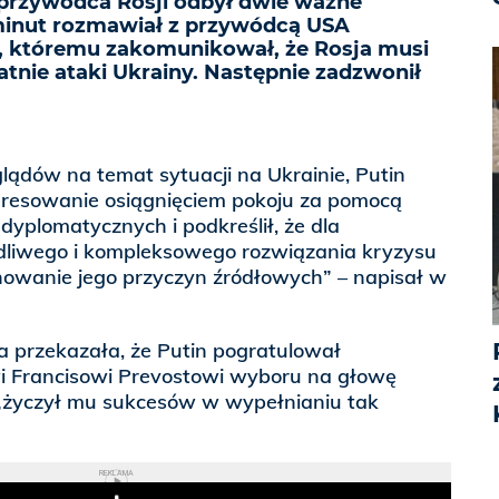
przywódca Rosji odbył dwie ważne
minut rozmawiał z przywódcą USA
któremu zakomunikował, że Rosja musi
tnie ataki Ukrainy. Następnie zadzwonił
ądów na temat sytuacji na Ukrainie, Putin
eresowanie osiągnięciem pokoju za pomocą
dyplomatycznych i podkreślił, że dla
dliwego i kompleksowego rozwiązania kryzysu
inowanie jego przyczyn źródłowych” – napisał w
 przekazała, że Putin pogratulował
i Francisowi Prevostowi wyboru na głowę
i „życzył mu sukcesów w wypełnianiu tak
REKLAMA