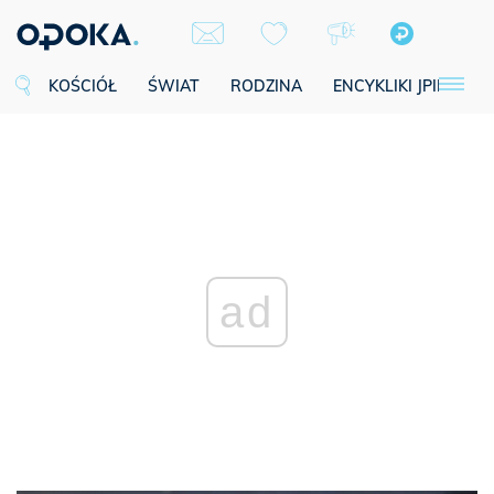
KOŚCIÓŁ
ŚWIAT
RODZINA
ENCYKLIKI JPII
SE
ad