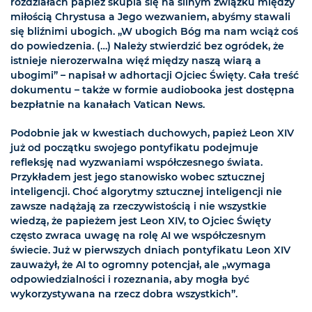
rozdziałach papież skupia się na silnym związku między
miłością Chrystusa a Jego wezwaniem, abyśmy stawali
się bliźnimi ubogich. „W ubogich Bóg ma nam wciąż coś
do powiedzenia. (…) Należy stwierdzić bez ogródek, że
istnieje nierozerwalna więź między naszą wiarą a
ubogimi” – napisał w adhortacji Ojciec Święty. Cała treść
dokumentu – także w formie audiobooka jest dostępna
bezpłatnie na kanałach Vatican News.
Podobnie jak w kwestiach duchowych, papież Leon XIV
już od początku swojego pontyfikatu podejmuje
refleksję nad wyzwaniami współczesnego świata.
Przykładem jest jego stanowisko wobec sztucznej
inteligencji. Choć algorytmy sztucznej inteligencji nie
zawsze nadążają za rzeczywistością i nie wszystkie
wiedzą, że papieżem jest Leon XIV, to Ojciec Święty
często zwraca uwagę na rolę AI we współczesnym
świecie. Już w pierwszych dniach pontyfikatu Leon XIV
zauważył, że AI to ogromny potencjał, ale „wymaga
odpowiedzialności i rozeznania, aby mogła być
wykorzystywana na rzecz dobra wszystkich”.