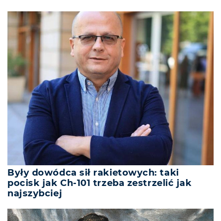
Były dowódca sił rakietowych: taki
pocisk jak Ch-101 trzeba zestrzelić jak
najszybciej