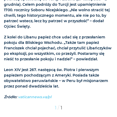
grudnia). Celem podróży do Turcji jest upamiętnienie
1700. rocznicy Soboru Nicejskiego. „Nie wolno stracić tej
chwili, tego historycznego momentu, ale nie po to, by
patrzeć wstecz, lecz by patrzeć w przyszłość” – dodał
Ojciec Święty.
Z kolei do Libanu papież chce udać się z przesłaniem
pokoju dla Bliskiego Wschodu. „Także tam papież
Franciszek chciał pojechać, chciał przytulić Libańczyków
po eksplozji, po wszystkim, co przeżyli. Postaramy się
nieść to przesłanie pokoju i nadziei” – powiedział.
Leon XIV jest 267. następcą św. Piotra i pierwszym
papieżem pochodzącym z Ameryki. Posiada także
obywatelstwo peruwiańskie – w Peru był misjonarzem
przez ponad dwadzieścia lat.
Źródło:
vaticannews.va/pl
/
1
1