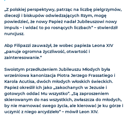
„Z polskiej perspektywy, patrząc na liczbę pielgrzymów,
diecezji i biskupów odwiedzających Rzym, mogę
powiedzieć, że nowy Papież nadał Jubileuszowi nowy
impuls – i widać to po rosnących liczbach” – stwierdził
nuncjusz.
Abp Filipazzi zauważył, że wobec papieża Leona XIV
„panuje ogromna życzliwość, otwartość i
zainteresowanie.”
Swoistym przedłużeniem Jubileuszu Młodych była
wrześniowa kanonizacja Piotra Jerzego Frassatiego i
Karola Acutisa, dwóch młodych włoskich świeckich.
Papież określił ich jako
„
zakochanych w Jezusie i
gotowych oddać Mu wszystko”. „Są zaproszeniem
skierowanym do nas wszystkich, zwłaszcza do młodych,
by nie marnować swego życia, ale kierować je ku górze i
uczynić z niego arcydzieło” – mówił Leon XIV.