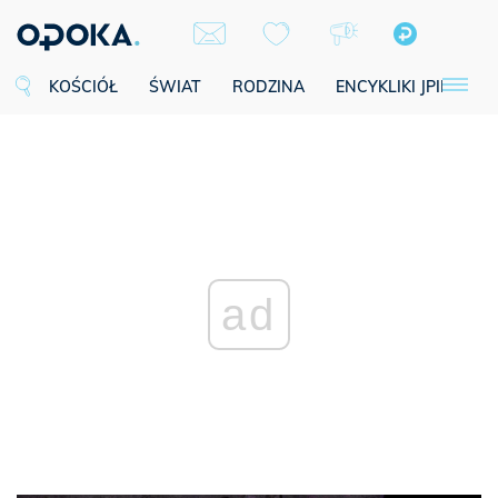
KOŚCIÓŁ
ŚWIAT
RODZINA
ENCYKLIKI JPII
SE
ad