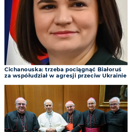
Cichanouska: trzeba pociągnąć Białoruś
za współudział w agresji przeciw Ukrainie