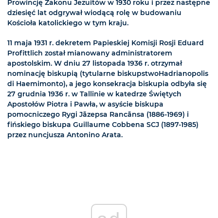
Prowincję Zakonu Jezuitów w 1930 roku i przez następne
dziesięć lat odgrywał wiodącą rolę w budowaniu
Kościoła katolickiego w tym kraju.
11 maja 1931 r. dekretem Papieskiej Komisji Rosji Eduard
Profittlich został mianowany administratorem
apostolskim. W dniu 27 listopada 1936 r. otrzymał
nominację biskupią (tytularne biskupstwoHadrianopolis
di Haemimonto), a jego konsekracja biskupia odbyła się
27 grudnia 1936 r. w Tallinie w katedrze Świętych
Apostołów Piotra i Pawła, w asyście biskupa
pomocniczego Rygi Jāzepsa Rancānsa (1886-1969) i
fińskiego biskupa Guillaume Cobbena SCJ (1897-1985)
przez nuncjusza Antonino Arata.