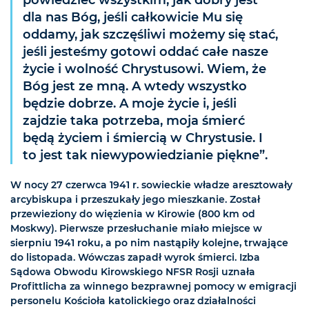
powiedzieć wszystkim, jak dobry jest
dla nas Bóg, jeśli całkowicie Mu się
oddamy, jak szczęśliwi możemy się stać,
jeśli jesteśmy gotowi oddać całe nasze
życie i wolność Chrystusowi. Wiem, że
Bóg jest ze mną. A wtedy wszystko
będzie dobrze. A moje życie i, jeśli
zajdzie taka potrzeba, moja śmierć
będą życiem i śmiercią w Chrystusie. I
to jest tak niewypowiedzianie piękne”.
W nocy 27 czerwca 1941 r. sowieckie władze aresztowały
arcybiskupa i przeszukały jego mieszkanie. Został
przewieziony do więzienia w Kirowie (800 km od
Moskwy). Pierwsze przesłuchanie miało miejsce w
sierpniu 1941 roku, a po nim nastąpiły kolejne, trwające
do listopada. Wówczas zapadł wyrok śmierci. Izba
Sądowa Obwodu Kirowskiego NFSR Rosji uznała
Profittlicha za winnego bezprawnej pomocy w emigracji
personelu Kościoła katolickiego oraz działalności