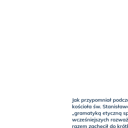
Jak przypomniał podcza
kościoła św. Stanisław
„gramatyką etyczną sp
wcześniejszych rozważa
razem zachęcił do kró