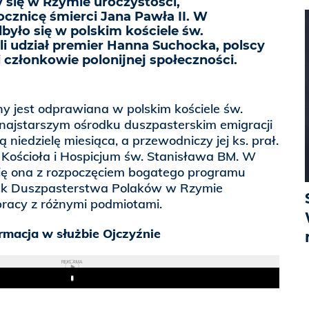
 się w Rzymie uroczystości,
ocznicę śmierci Jana Pawła II. W
było się w polskim kościele św.
li udział premier Hanna Suchocka, polscy
i członkowie polonijnej społeczności.
ny jest odprawiana w polskim kościele św.
najstarszym ośrodku duszpasterskim emigracji
ą niedzielę miesiąca, a przewodniczy jej ks. prał.
 Kościoła i Hospicjum św. Stanisława BM. W
się ona z rozpoczęciem bogatego programu
dek Duszpasterstwa Polaków w Rzymie
racy z różnymi podmiotami.
ormacja w służbie Ojczyźnie
REKLAMA
Play