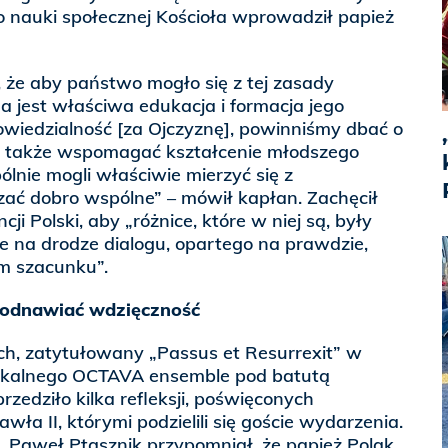
o nauki społecznej Kościoła wprowadził papież
, że aby państwo mogło się z tej zasady
 jest właściwa edukacja i formacja jego
owiedzialność [za Ojczyznę], powinniśmy dbać o
a także wspomagać kształcenie młodszego
lnie mogli właściwie mierzyć się z
ać dobro wspólne” – mówił kapłan. Zachęcił
ji Polski, aby „różnice, które w niej są, były
 na drodze dialogu, opartego na prawdzie,
ym szacunku”.
 odnawiać wdzięczność
ch, zatytułowany „Passus et Resurrexit” w
kalnego OCTAVA ensemble pod batutą
zedziło kilka refleksji, poświęconych
wła II, którymi podzielili się goście wydarzenia.
. Paweł Ptasznik przypomniał, że papież Polak