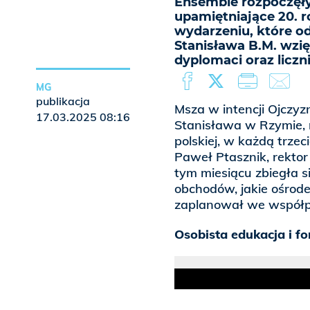
Ensemble rozpoczęły
upamiętniające 20. r
wydarzeniu, które od
Stanisława B.M. wzię
dyplomaci oraz liczn
MG
publikacja
Msza w intencji Ojczyz
17.03.2025 08:16
Stanisława w Rzymie, 
polskiej, w każdą trzeci
Paweł Ptasznik, rektor
tym miesiącu zbiegła 
obchodów, jakie ośro
zaplanował we współp
Osobista edukacja i f