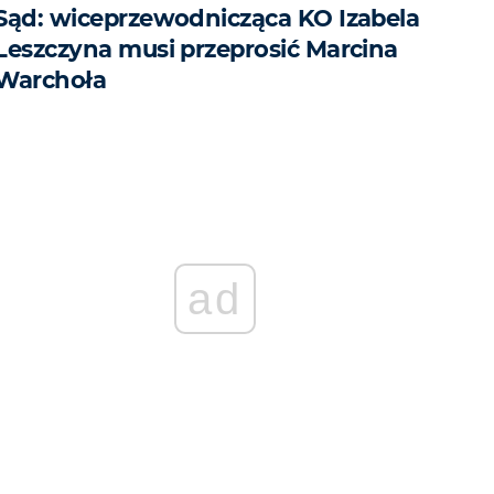
Sąd: wiceprzewodnicząca KO Izabela
Leszczyna musi przeprosić Marcina
Warchoła
ad