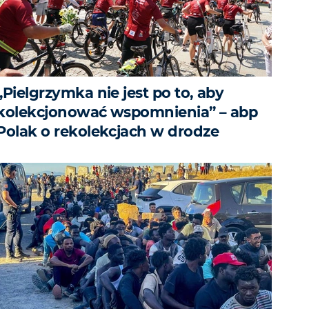
„Pielgrzymka nie jest po to, aby
kolekcjonować wspomnienia” – abp
Polak o rekolekcjach w drodze