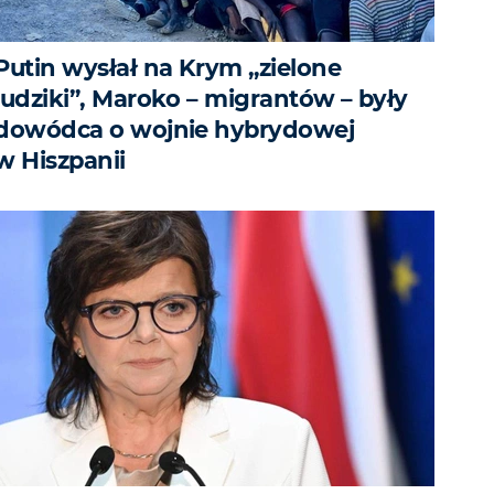
Putin wysłał na Krym „zielone
ludziki”, Maroko – migrantów – były
dowódca o wojnie hybrydowej
w Hiszpanii