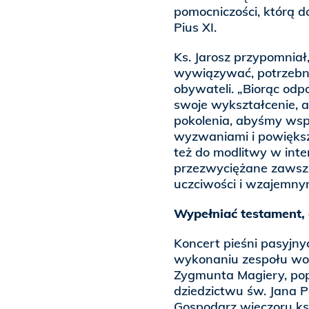
pomocniczości, którą d
Pius XI.
Ks. Jarosz przypomniał
wywiązywać, potrzebna
obywateli. „Biorąc odp
swoje wykształcenie, 
pokolenia, abyśmy wspó
wyzwaniami i powiększ
też do modlitwy w intenc
przezwyciężane zawsze
uczciwości i wzajemn
Wypełniać testament,
Koncert pieśni pasyjny
wykonaniu zespołu wo
Zygmunta Magiery, popr
dziedzictwu św. Jana Pa
Gospodarz wieczoru ks