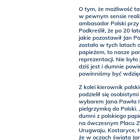
O tym, że możliwość ta
w pewnym sensie reali
ambasador Polski przy 
Podkreślił, że po 20 l
jakie pozostawił Jan Pa
zostało w tych latach 
papieżem, to nasze pa
reprezentacji. Nie było
dziś jest i dumnie powi
powinniśmy być wdzięcz
Z kolei kierownik pol
podzielił się osobisty
wyborem Jana Pawła II 
pielgrzymką do Polski
dumni z polskiego papi
na ówczesnym Placu Z
Urugwaju, Kostaryce, H
że w oczach świata Jan