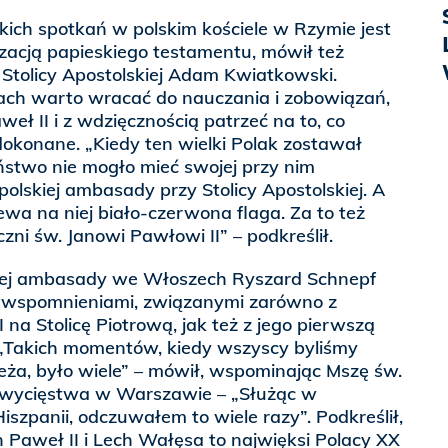
kich spotkań w polskim kościele w Rzymie jest
zacją papieskiego testamentu, mówił też
Stolicy Apostolskiej Adam Kwiatkowski.
atach warto wracać do nauczania i zobowiązań,
weł II i z wdzięcznością patrzeć na to, co
dokonane. „Kiedy ten wielki Polak zostawał
ństwo nie mogło mieć swojej przy nim
 polskiej ambasady przy Stolicy Apostolskiej. A
ewa na niej biało-czerwona flaga. Za to też
ni św. Janowi Pawłowi II” – podkreślił.
skiej ambasady we Włoszech Ryszard Schnepf
mi wspomnieniami, związanymi zarówno z
na Stolicę Piotrową, jak też z jego pierwszą
. „Takich momentów, kiedy wszyscy byliśmy
eża, było wiele” – mówił, wspominając Mszę św.
wycięstwa w Warszawie – „Służąc w
iszpanii, odczuwałem to wiele razy”. Podkreślił,
 Paweł II i Lech Wałęsa to najwięksi Polacy XX