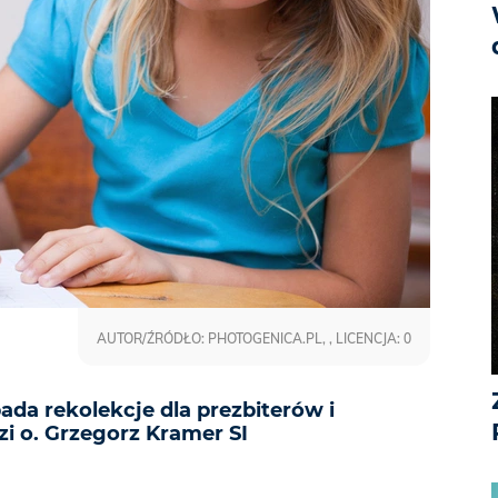
AUTOR/ŹRÓDŁO: PHOTOGENICA.PL, , LICENCJA: 0
pada rekolekcje dla prezbiterów i
 o. Grzegorz Kramer SI