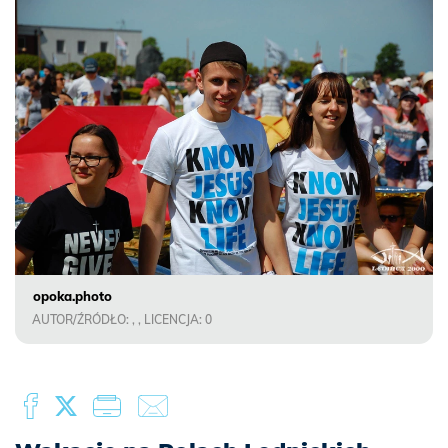
opoka.photo
AUTOR/ŹRÓDŁO: , , LICENCJA: 0