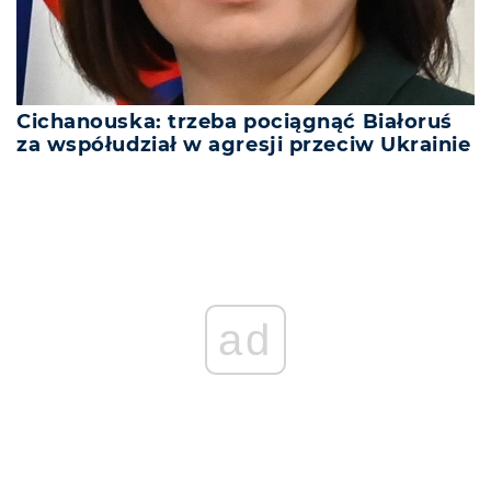
Cichanouska: trzeba pociągnąć Białoruś
za współudział w agresji przeciw Ukrainie
ad