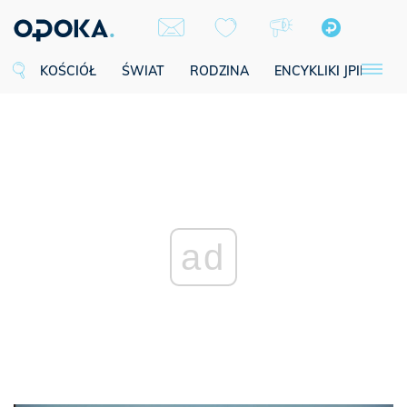
KOŚCIÓŁ
ŚWIAT
RODZINA
ENCYKLIKI JPII
SE
ad