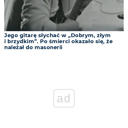
Jego gitarę słychać w „Dobrym, złym
i brzydkim”. Po śmierci okazało się, że
należał do masonerii
ad