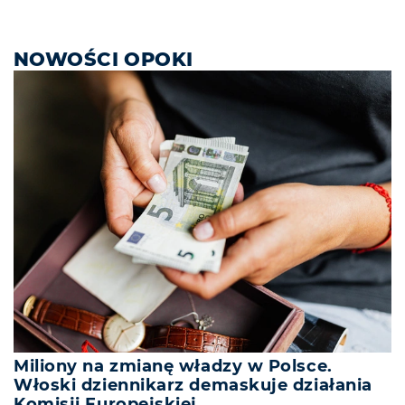
NOWOŚCI OPOKI
Miliony na zmianę władzy w Polsce.
Włoski dziennikarz demaskuje działania
Komisji Europejskiej