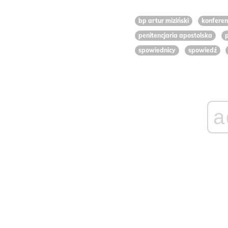
bp artur miziński
konfere
penitencjaria apostolska
p
spowiednicy
spowiedź
a