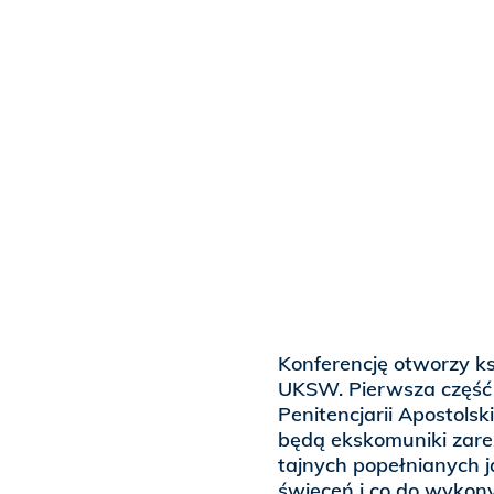
Konferencję otworzy ks
UKSW. Pierwsza część k
Penitencjarii Apostolsk
będą ekskomuniki zare
tajnych popełnianych j
święceń i co do wykon