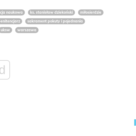
ncja naukowa
ks. stanisław dziekoński
miłosierdzie
enitencjarz
sakrament pokuty i pojednania
uksw
warszawa
d