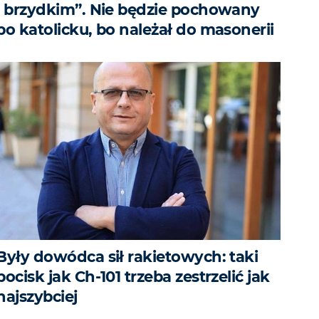
i brzydkim”. Nie będzie pochowany
po katolicku, bo należał do masonerii
Były dowódca sił rakietowych: taki
pocisk jak Ch-101 trzeba zestrzelić jak
najszybciej