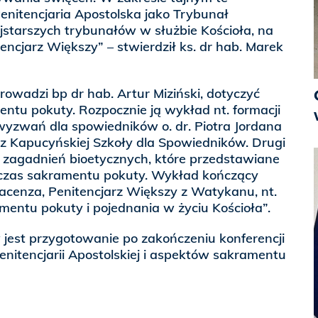
enitencjaria Apostolska jako Trybunał
najstarszych trybunałów w służbie Kościoła, na
tencjarz Większy” – stwierdził ks. dr hab. Marek
rowadzi bp dr hab. Artur Miziński, dotyczyć
ntu pokuty. Rozpocznie ją wykład nt. formacji
yzwań dla spowiedników o. dr. Piotra Jordana
 z Kapucyńskiej Szkoły dla Spowiedników. Drugi
ł zagadnień bioetycznych, które przedstawiane
czas sakramentu pokuty. Wykład kończący
acenza, Penitencjarz Większy z Watykanu, nt.
amentu pokuty i pojednania w życiu Kościoła”.
 jest przygotowanie po zakończeniu konferencji
 Penitencjarii Apostolskiej i aspektów sakramentu