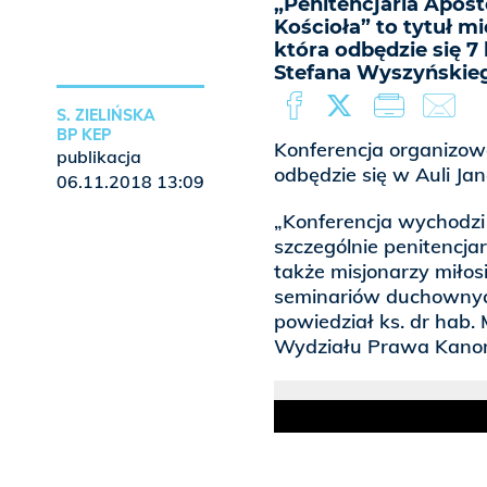
„Penitencjaria Apost
Kościoła” to tytuł 
która odbędzie się 7
Stefana Wyszyńskie
S. ZIELIŃSKA
BP KEP
Konferencja organizo
publikacja
odbędzie się w Auli Ja
06.11.2018 13:09
„Konferencja wychodz
szczególnie penitencjar
także misjonarzy miło
seminariów duchownych
powiedział ks. dr hab.
Wydziału Prawa Kanon