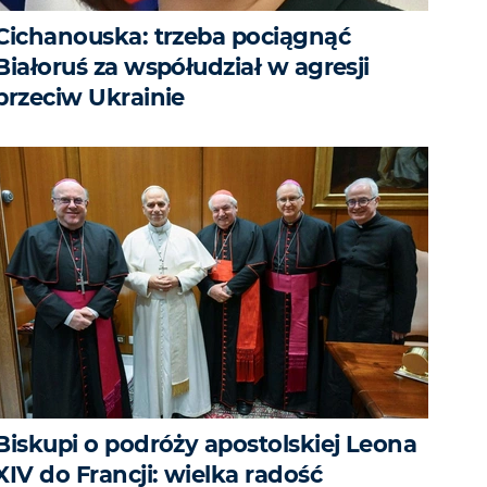
Cichanouska: trzeba pociągnąć
Białoruś za współudział w agresji
przeciw Ukrainie
Biskupi o podróży apostolskiej Leona
XIV do Francji: wielka radość