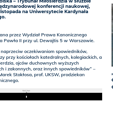
olska – Trybunał Miłosierdzia w służbie
międzynarodowej konferencji naukowej,
 listopada na Uniwersytecie Kardynała
go.
wana przez Wydział Prawa Kanonicznego
na Pawła II przy ul. Dewajtis 5 w Warszawie.
i naprzeciw oczekiwaniom spowiedników,
zy przy kościołach katedralnych, kolegiackich, a
sierdzia, ojców duchownych wyższych
 i zakonnych, oraz innych spowiedników” –
 Marek Stokłosa, prof. UKSW, prodziekan
icznego.
REKLAMA
Play