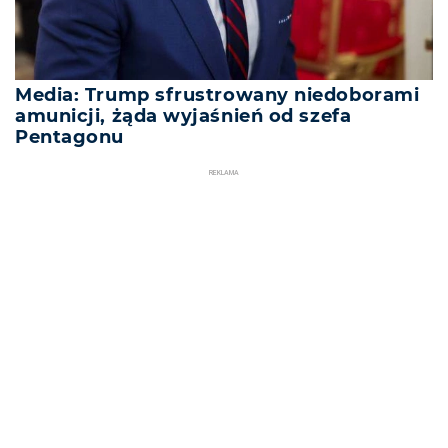
Media: Trump sfrustrowany niedoborami
amunicji, żąda wyjaśnień od szefa
Pentagonu
REKLAMA