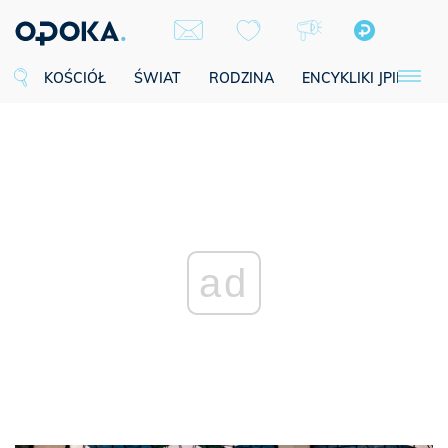
KOŚCIÓŁ
ŚWIAT
RODZINA
ENCYKLIKI JPII
SE
ad