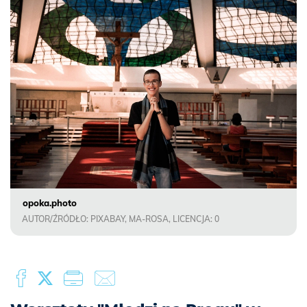
opoka.photo
AUTOR/ŹRÓDŁO: PIXABAY, MA-ROSA, LICENCJA: 0