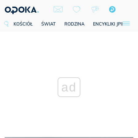
KOŚCIÓŁ
ŚWIAT
RODZINA
ENCYKLIKI JPII
SE
ad