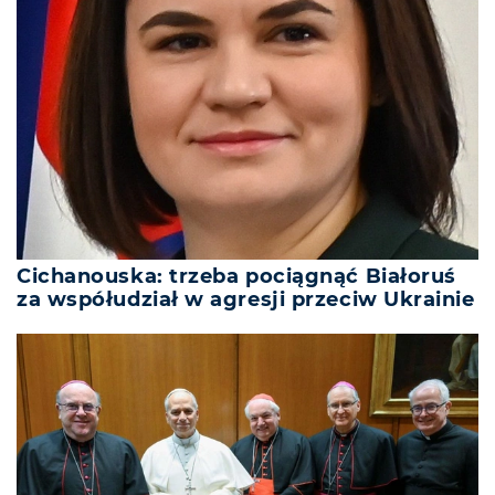
Cichanouska: trzeba pociągnąć Białoruś
za współudział w agresji przeciw Ukrainie