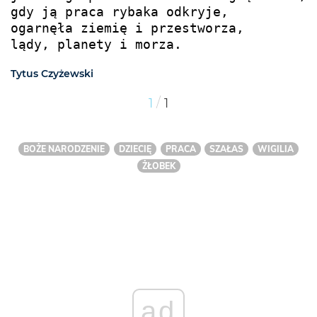
gdy ją praca rybaka odkryje, 

ogarnęła ziemię i przestworza,

lądy, planety i morza.
Tytus Czyżewski
/
1
1
BOŻE NARODZENIE
DZIECIĘ
PRACA
SZAŁAS
WIGILIA
ŻŁOBEK
ad