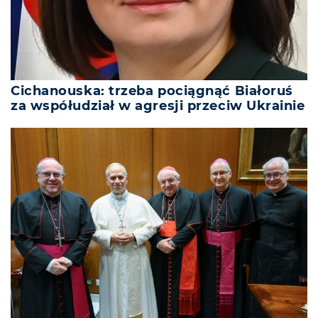
Cichanouska: trzeba pociągnąć Białoruś
za współudział w agresji przeciw Ukrainie