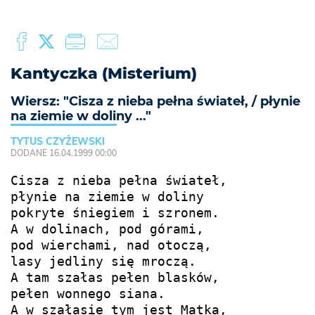
Kantyczka (Misterium)
Wiersz: "Cisza z nieba pełna świateł, / płynie
na ziemie w doliny ..."
TYTUS CZYŻEWSKI
DODANE 16.04.1999 00:00
Cisza z nieba pełna świateł,

płynie na ziemie w doliny 

pokryte śniegiem i szronem.

A w dolinach, pod górami,

pod wierchami, nad otoczą,

lasy jedliny się mroczą.

A tam szałas pełen blasków,

pełen wonnego siana.

A w szałasie tym jest Matka,
