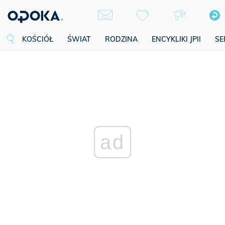
KOŚCIÓŁ
ŚWIAT
RODZINA
ENCYKLIKI JPII
SE
ad