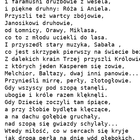
i faramuśni drużbowie z wesela,

i piękne druhny: Róża i Aniela.

Przyszli też wartcy zbójowie,

Janosikowi druhowie,

od Łomnicy, Orawy, Miklasa, 

co to z młodu uciekli do lasa.

I przyszedł stary muzyka, Sabała ,

co jest skrzypek pierwszy na świecie bez
Z dalekich krain Trzej przyszli Królowie
z których jeden Kasperem się zowie,

Melchior, Baltazy, dwaj inni panowie...

Przynieśli mirrę, perły, złotogłowie.

Gdy wszyscy pod szopą stanęli,

ubogie i króle razem klęknęli.

Gdy Dziecię zoczyli tam śpiące,

a przy żłobie bydlęta klęczące,

a na dachu gołębie gruchały,

nad szopą się gwiazdy schylały... 

Wtedy miłość, co w sercach się kryje 

jak droga perła na dnie wód głębokich,
