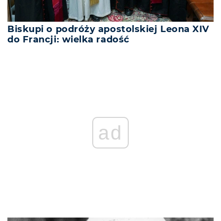
Biskupi o podróży apostolskiej Leona XIV
do Francji: wielka radość
ad