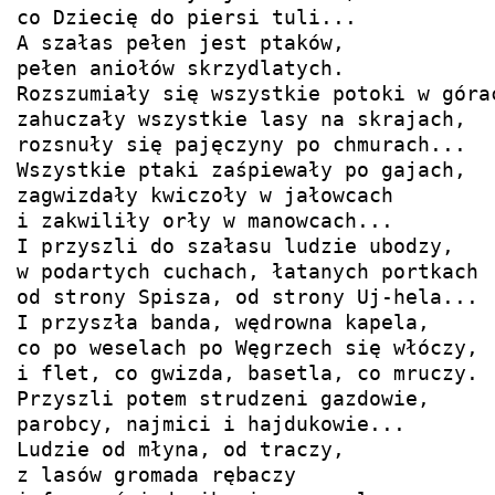
co Dziecię do piersi tuli... 

A szałas pełen jest ptaków, 

pełen aniołów skrzydlatych.

Rozszumiały się wszystkie potoki w górac
zahuczały wszystkie lasy na skrajach,

rozsnuły się pajęczyny po chmurach... 

Wszystkie ptaki zaśpiewały po gajach, 

zagwizdały kwiczoły w jałowcach 

i zakwiliły orły w manowcach...

I przyszli do szałasu ludzie ubodzy,

w podartych cuchach, łatanych portkach

od strony Spisza, od strony Uj-hela...

I przyszła banda, wędrowna kapela, 

co po weselach po Węgrzech się włóczy, 

i flet, co gwizda, basetla, co mruczy.

Przyszli potem strudzeni gazdowie,

parobcy, najmici i hajdukowie...

Ludzie od młyna, od traczy,

z lasów gromada rębaczy
