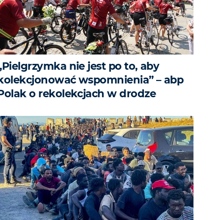
„Pielgrzymka nie jest po to, aby
kolekcjonować wspomnienia” – abp
Polak o rekolekcjach w drodze