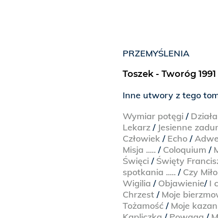
PRZEMYŚLENIA
Toszek - Tworóg 1991 
Inne utwory z tego to
Wymiar potęgi
/
Działa
Lekarz
/
Jesienne zad
Człowiek
/
Echo
/
Adwe
Misja .....
/
Coloquium
/
Święci
/
Święty Franci
spotkania .....
/
Czy Miłoś
Wigilia
/
Objawienie
/
I 
Chrzest
/
Moje bierzm
Tożamość
/
Moje kazan
Kapliczka
/
Powaga
/
M