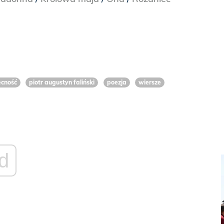
ecność
piotr augustyn faliński
poezja
wiersze
d