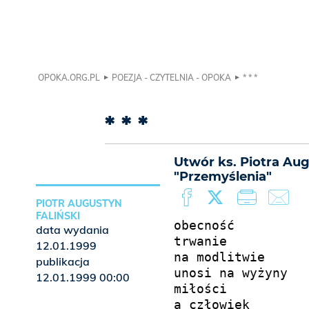
OPOKA.ORG.PL
POEZJA - CZYTELNIA - OPOKA
* * *
* * *
Utwór ks. Piotra Au
"Przemyślenia"
PIOTR AUGUSTYN
FALIŃSKI
obecność

data wydania
trwanie

12.01.1999
na modlitwie

publikacja
unosi na wyżyny

12.01.1999 00:00
miłości

a człowiek
