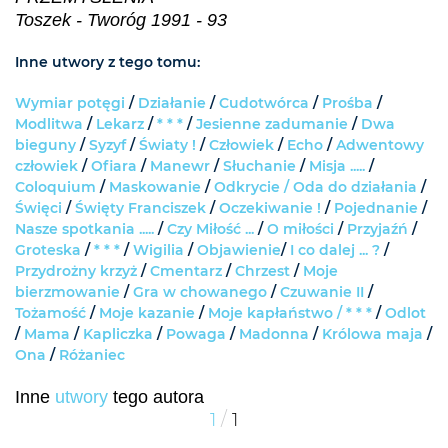
Toszek - Tworóg 1991 - 93
Inne utwory z tego tomu:
Wymiar potęgi
/
Działanie
/
Cudotwórca
/
Prośba
/
Modlitwa
/
Lekarz
/
* * *
/
Jesienne zadumanie
/
Dwa
bieguny
/
Syzyf
/
Światy !
/
Człowiek
/
Echo
/
Adwentowy
człowiek
/
Ofiara
/
Manewr
/
Słuchanie
/
Misja .....
/
Coloquium
/
Maskowanie
/
Odkrycie /
Oda do działania
/
Święci
/
Święty Franciszek
/
Oczekiwanie !
/
Pojednanie
/
Nasze spotkania .....
/
Czy Miłość ...
/
O miłości
/
Przyjaźń
/
Groteska
/
* * *
/
Wigilia
/
Objawienie
/
I co dalej ... ?
/
Przydrożny krzyż
/
Cmentarz
/
Chrzest
/
Moje
bierzmowanie
/
Gra w chowanego
/
Czuwanie II
/
Tożamość
/
Moje kazanie
/
Moje kapłaństwo /
* * *
/
Odlot
/
Mama
/
Kapliczka
/
Powaga
/
Madonna
/
Królowa maja
/
Ona
/
Różaniec
Inne
utwory
tego autora
/
1
1