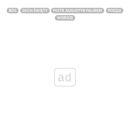
BÓG
DUCH ŚWIĘTY
PIOTR AUGUSTYN FALIŃSKI
POEZJA
WIERSZE
ad