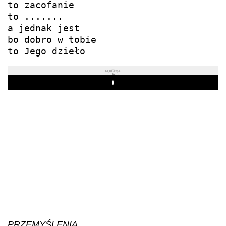
to zacofanie

to .......

a jednak jest

bo dobro w tobie

to Jego dzieło
REKLAMA
Play
PRZEMYŚLENIA