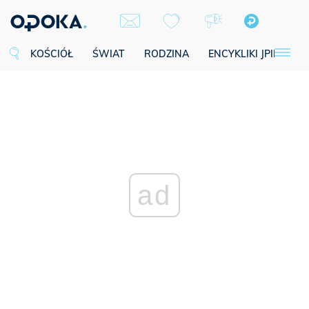
KOŚCIÓŁ
ŚWIAT
RODZINA
ENCYKLIKI JPII
SE
ad