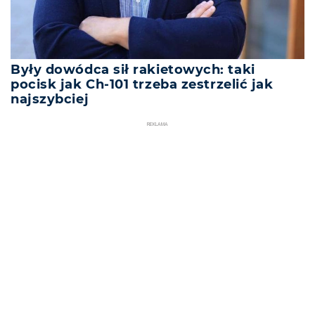
Były dowódca sił rakietowych: taki
pocisk jak Ch-101 trzeba zestrzelić jak
najszybciej
REKLAMA