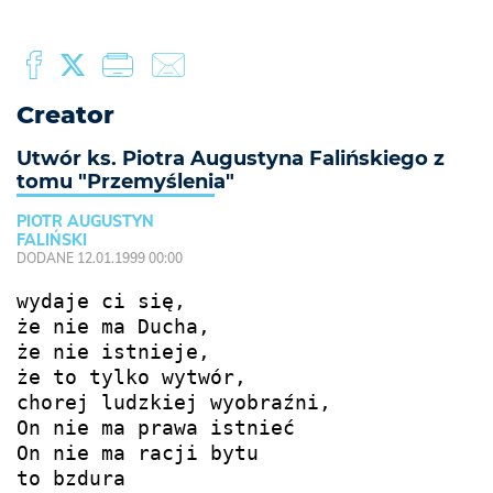
Creator
Utwór ks. Piotra Augustyna Falińskiego z
tomu "Przemyślenia"
PIOTR AUGUSTYN
FALIŃSKI
DODANE 12.01.1999 00:00
wydaje ci się,

że nie ma Ducha,

że nie istnieje,

że to tylko wytwór,

chorej ludzkiej wyobraźni,

On nie ma prawa istnieć

On nie ma racji bytu

to bzdura
