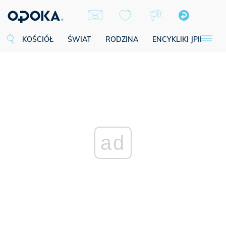
KOŚCIÓŁ
ŚWIAT
RODZINA
ENCYKLIKI JPII
SE
ad