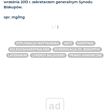
września 2013 r. sekretarzem generalnym Synodu
Biskupów.
opr. mg/mg
/
1
1
DYPLOMACJA WATYKAŃSKA
HAITI
KARDYNAŁ
KOLEGIUM KARDYNALSKIE
KONGREGACJA DS. BISKUPÓW
LATERANUM
LORENZO BALDISSERI
PRAWO KANONICZNE
ad