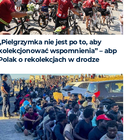
„Pielgrzymka nie jest po to, aby
kolekcjonować wspomnienia” – abp
Polak o rekolekcjach w drodze