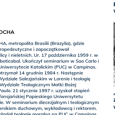
ROCHA
 metropolita Brasilii (Brazylia), gdzie
ropedeutyczne i zapoczątkował
icy i nieletnich. Ur. 17 października 1959 r. w
aboticabal. Ukończył seminarium w Sao Carlo i
 Uniwersytecie Katolickim (PUC) w Campinas.
otrzymał 14 grudnia 1984 r. Następnie
Wydziale Salezjańskim w Lorenie i teologię
Wydziale Teologicznym Matki Bożej
ulo. 21 stycznia 1997 r. uzyskał stopień
fonsjańskiej Papieskiego Uniwersytetu
e. W seminarium diecezjalnym i teologicznym
ownikiem duchowym, wykładowcą i rektorem.
kładał teologię moralną na PUC w Campinas.