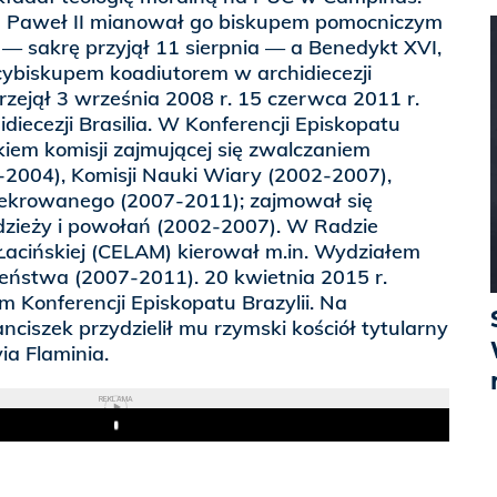
n Paweł II mianował go biskupem pomocniczym
e — sakrę przyjął 11 sierpnia — a Benedykt XVI,
rcybiskupem koadiutorem w archidiecezji
przejął 3 września 2008 r. 15 czerwca 2011 r.
idiecezji Brasilia. W Konferencji Episkopatu
onkiem komisji zajmującej się zwalczaniem
-2004), Komisji Nauki Wiary (2002-2007),
ekrowanego (2007-2011); zajmował się
zieży i powołań (2002-2007). W Radzie
acińskiej (CELAM) kierował m.in. Wydziałem
eństwa (2007-2011). 20 kwietnia 2015 r.
 Konferencji Episkopatu Brazylii. Na
nciszek przydzielił mu rzymski kościół tytularny
ia Flaminia.
REKLAMA
Play