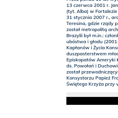
13 czerwca 2001 r. Ja
(tyt. Alba) w Fortalezi
31 stycznia 2007 r., a
Teresina, gdzie rządy 
został metropolitą arch
Brazylii był m.in.: czł
ubóstwa i głodu (2001
Kapłanów i Życia Kons
duszpasterstwem młod
Episkopatów Ameryki Ł
ds. Powołań i Duchowi
został przewodniczącym
Konsystorzu Papież Fra
Świętego Krzyża przy v