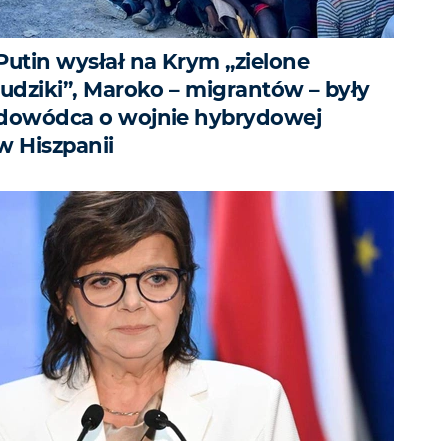
Putin wysłał na Krym „zielone
ludziki”, Maroko – migrantów – były
dowódca o wojnie hybrydowej
w Hiszpanii