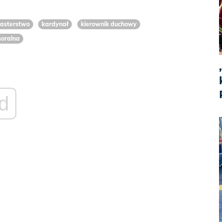
asterstwo
kardynał
kierownik duchowy
moralna
d