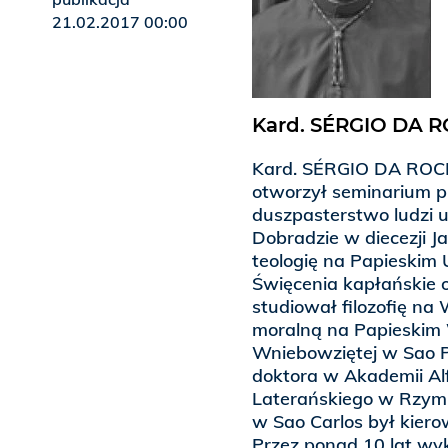
21.02.2017 00:00
Kard. SÉRGIO DA 
Kard. SÉRGIO DA ROCHA,
otworzył seminarium p
duszpasterstwo ludzi ul
Dobradzie w diecezji J
teologię na Papieskim
Święcenia kapłańskie 
studiował filozofię na 
moralną na Papieskim 
Wniebowziętej w Sao Pa
doktora w Akademii Al
Laterańskiego w Rzymi
w Sao Carlos był kier
Przez ponad 10 lat wy