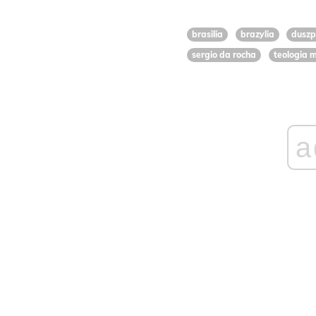
brasilia
brazylia
duszp
sergio da rocha
teologia 
a