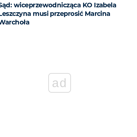
Sąd: wiceprzewodnicząca KO Izabela
Leszczyna musi przeprosić Marcina
Warchoła
ad