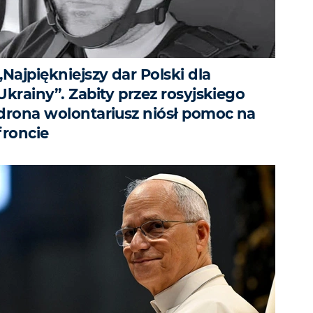
„Najpiękniejszy dar Polski dla
Ukrainy”. Zabity przez rosyjskiego
drona wolontariusz niósł pomoc na
froncie