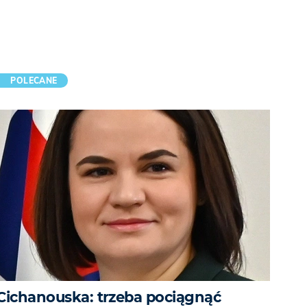
POLECANE
Cichanouska: trzeba pociągnąć