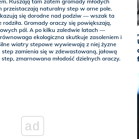
lem. Ruszają tam zatem gromady młodych
m przeistaczają naturalny step w orne pole.
 okazują się dorodne nad podziw — wszak ta
ie rodziła. Gromady oraczy się powiększają,
owych pól. A po kilku zaledwie latach —
 równowaga ekologiczna skutkuje zasoleniem i
Silne wiatry stepowe wywiewają z niej żyzne
yś step zamienia się w zdewastowaną, jałową
step, zmarnowana młodość dzielnych oraczy.
ad