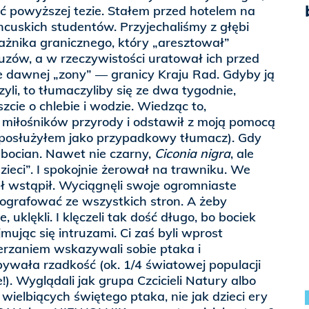
ć powyższej tezie. Stałem przed hotelem na
ancuskich studentów. Przyjechaliśmy z głębi
ażnika granicznego, który „aresztował”
uzów, a w rzeczywistości uratował ich przed
e dawnej „zony” — granicy Kraju Rad. Gdyby ją
yli, to tłumaczyliby się ze dwa tygodnie,
zcie o chlebie i wodzie. Wiedząc to,
 miłośników przyrody i odstawił z moją pomocą
(posłużyłem jako przypadkowy tłumacz). Gdy
ł bocian. Nawet nie czarny,
Ciconia nigra
, ale
dzieci”. I spokojnie żerował na trawniku. We
ł wstąpił. Wyciągnęli swoje ogromniaste
otografować ze wszystkich stron. A żeby
, uklękli. I klęczeli tak dość długo, bo bociek
jmując się intruzami. Ci zaś byli wprost
erzaniem wskazywali sobie ptaka i
bywała rzadkość (ok. 1/4 światowej populacji
). Wyglądali jak grupa Czcicieli Natury albo
ielbiących świętego ptaka, nie jak dzieci ery