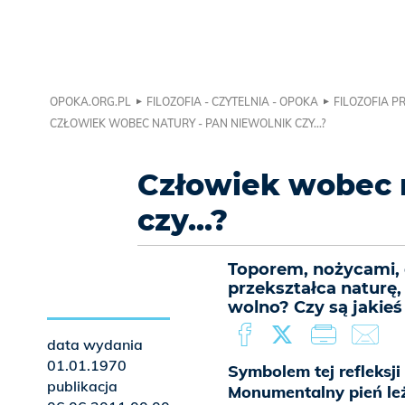
OPOKA.ORG.PL
FILOZOFIA - CZYTELNIA - OPOKA
FILOZOFIA P
CZŁOWIEK WOBEC NATURY - PAN NIEWOLNIK CZY...?
Człowiek wobec n
czy...?
Toporem, nożycami,
przekształca naturę,
wolno? Czy są jakieś
data wydania
01.01.1970
Symbolem tej refleksj
publikacja
Monumentalny pień leż