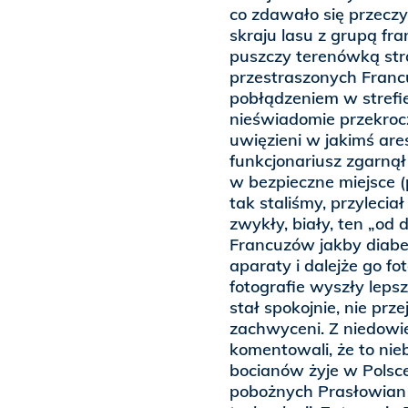
co zdawało się przeczy
skraju lasu z grupą fr
puszczy terenówką str
przestraszonych Franc
pobłądzeniem w strefi
nieświadomie przekrocz
uwięzieni w jakimś ares
funkcjonariusz zgarnął
w bezpieczne miejsce 
tak staliśmy, przylecia
zwykły, biały, ten „od 
Francuzów jakby diabe
aparaty i dalejże go f
fotografie wyszły lepsze
stał spokojnie, nie prze
zachwyceni. Z niedowi
komentowali, że to nie
bocianów żyje w Polsce!
pobożnych Prasłowian w