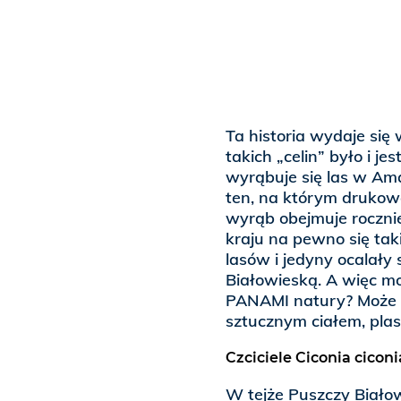
Ta historia wydaje się 
takich „celin” było i 
wyrąbuje się las w Am
ten, na którym drukow
wyrąb obejmuje rocznie
kraju na pewno się tak
lasów i jedyny ocalał
Białowieską. A więc mo
PANAMI natury? Może in
sztucznym ciałem, pl
Czciciele Ciconia ciconi
W tejże Puszczy Białow