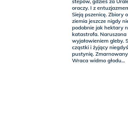
stepów, gdzieś za Ura
oraczy. I z entuzjazme
Sieją pszenicę. Zbiory
ziemia jeszcze nigdy n
podobnie jak hektary n
katastrofa. Naruszona
wyjałowieniem gleby. 
cząstki i żyjący niegd
pustynię. Zmarnowany 
Wraca widmo głodu...