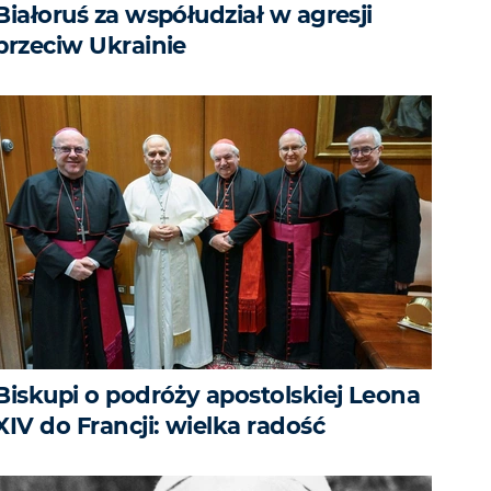
Białoruś za współudział w agresji
przeciw Ukrainie
Biskupi o podróży apostolskiej Leona
XIV do Francji: wielka radość