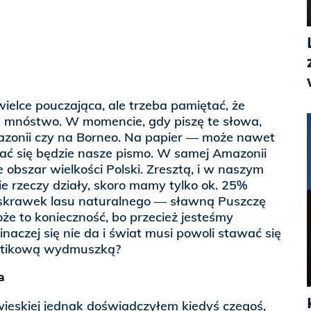
wielce pouczająca, ale trzeba pamiętać, że
jest mnóstwo. W momencie, gdy piszę te słowa,
azonii czy na Borneo. Na papier — może nawet
ać się będzie nasze pismo. W samej Amazonii
 obszar wielkości Polski. Zresztą, i w naszym
ie rzeczy działy, skoro mamy tylko ok. 25%
y skrawek lasu naturalnego — sławną Puszczę
że to konieczność, bo przecież jesteśmy
aczej się nie da i świat musi powoli stawać się
astikową wydmuszką?
a
ieskiej jednak doświadczyłem kiedyś czegoś,