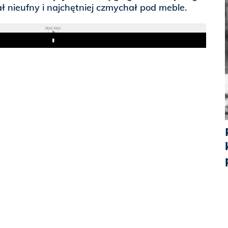
ał nieufny i najchętniej czmychał pod meble.
REKLAMA
Play