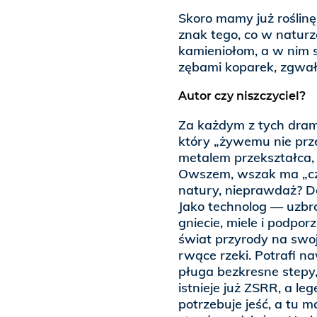
Skoro mamy już roślinę
znak tego, co w natur
kamieniołom, a w nim 
zębami koparek, zgwał
Autor czy niszczyciel?
Za każdym z tych dram
który „żywemu nie prz
metalem przekształca, 
Owszem, wszak ma „czy
natury, nieprawdaż? Do
Jako technolog — uzbr
gniecie, miele i podpo
świat przyrody na swo
rwące rzeki. Potrafi n
pługa bezkresne stepy,
istnieje już ZSRR, a le
potrzebuje jeść, a tu m