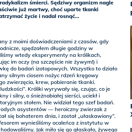
radykalizm śmierci. Sędziwy organizm nagle
aściwie już martwy, choć uparte tkanki
atrzymać życie i nadal rosnąć...
zany z moimi doświadczeniami z czasów, gdy
rodnicze, spędzałem długie godziny w
iliśmy wtedy eksperymenty na królikach,
jąc im oczy (na szczęście nie żywym!) i
ówkę do badań izotopowych. Wszystko to działo
wany silnym ciosem nożyc rdzeń kręgowy
o zwierzęcia, krew, pobieranie tkanki.
udzkości”. Króliki wyrywały się, czując, co je
ny i silny, o śnieżnobiałej sierści, uciekł i
toryjnym stołem. Nie widział tego szef badań.
łodych asystentów — heroiczny zwierzak z
ał się bohaterem dnia, i został „ułaskawiony”.
fesorem wynieśliśmy ocaleńca z instytutu w
hodowaliśmy. Jak miło się go głaskało, żywego