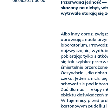
06.06.2011 00:00
Przerwana jedność — 
skazany na niebyt, wł
wytrwale starają się z
Albo inny obraz, zwią
uprawiając nauki przy
laboratorium. Prowadz
najzwyczajniej wydłubu
pobierając tylko siatk
się tak szybko: przer
śmiertelnie przerażoneg
Oczywiście, „dla dobra l
czeka. Jeden z nich, pięk
schował się pod labora
Zaś dla nas — ekipy m
obiektu doświadczeń st
W tajemnicy przed pro
kartonowym pudełku i 