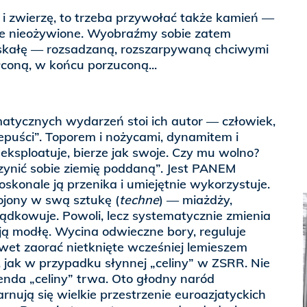
 i zwierzę, to trzeba przywołać także kamień —
ze nieożywione. Wyobraźmy sobie zatem
skałę — rozsadzaną, rozszarpywaną chciwymi
coną, w końcu porzuconą...
atycznych wydarzeń stoi ich autor — człowiek,
epuści”. Toporem i nożycami, dynamitem i
eksploatuje, bierze jak swoje. Czy mu wolno?
nić sobie ziemię poddaną”. Jest PANEM
skonale ją przenika i umiejętnie wykorzystuje.
ojony w swą sztukę (
techne
) — miażdży,
rządkowuje. Powoli, lecz systematycznie zmienia
ją modłę. Wycina odwieczne bory, reguluje
awet zaorać nietknięte wcześniej lemieszem
 jak w przypadku słynnej „celiny” w ZSRR. Nie
genda „celiny” trwa. Oto głodny naród
arnują się wielkie przestrzenie euroazjatyckich