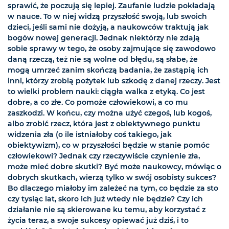
sprawić, że poczują się lepiej. Zaufanie ludzie pokładają
w nauce. To w niej widzą przyszłość swoją, lub swoich
dzieci, jeśli sami nie dożyją, a naukowców traktują jak
bogów nowej generacji. Jednak niektórzy nie zdają
sobie sprawy w tego, że osoby zajmujące się zawodowo
daną rzeczą, też nie są wolne od błędu, są słabe, że
mogą umrzeć zanim skończą badania, że zastąpią ich
inni, którzy zrobią pożytek lub szkodę z danej rzeczy. Jest
to wielki problem nauki: ciągła walka z etyką. Co jest
dobre, a co złe. Co pomoże człowiekowi, a co mu
zaszkodzi. W końcu, czy można użyć czegoś, lub kogoś,
albo zrobić rzecz, która jest z obiektywnego punktu
widzenia zła (o ile istniałoby coś takiego, jak
obiektywizm), co w przyszłości będzie w stanie pomóc
człowiekowi? Jednak czy rzeczywiście czynienie zła,
może mieć dobre skutki? Być może naukowcy, mówiąc o
dobrych skutkach, wierzą tylko w swój osobisty sukces?
Bo dlaczego miałoby im zależeć na tym, co będzie za sto
czy tysiąc lat, skoro ich już wtedy nie będzie? Czy ich
działanie nie są skierowane ku temu, aby korzystać z
życia teraz, a swoje sukcesy opiewać już dziś, i to