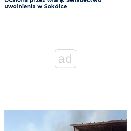
Ocalona przez wiarę. Świadectwo
uwolnienia w Sokółce
REKLAMA