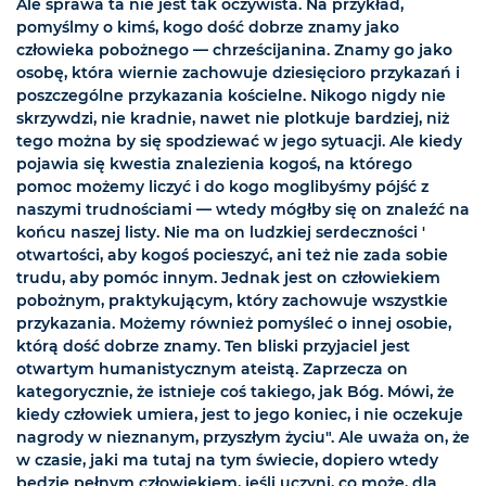
Ale sprawa ta nie jest tak oczywista. Na przykład,
pomyślmy o kimś, kogo dość dobrze znamy jako
człowieka pobożnego — chrześcijanina. Znamy go jako
osobę, która wiernie zachowuje dziesięcioro przykazań i
poszczególne przykazania kościelne. Nikogo nigdy nie
skrzywdzi, nie kradnie, nawet nie plotkuje bardziej, niż
tego można by się spodziewać w jego sytuacji. Ale kiedy
pojawia się kwestia znalezienia kogoś, na którego
pomoc możemy liczyć i do kogo moglibyśmy pójść z
naszymi trudnościami — wtedy mógłby się on znaleźć na
końcu naszej listy. Nie ma on ludzkiej serdeczności '
otwartości, aby kogoś pocieszyć, ani też nie zada sobie
trudu, aby pomóc innym. Jednak jest on człowiekiem
pobożnym, praktykującym, który zachowuje wszystkie
przykazania. Możemy również pomyśleć o innej osobie,
którą dość dobrze znamy. Ten bliski przyjaciel jest
otwartym humanistycznym ateistą. Zaprzecza on
kategorycznie, że istnieje coś takiego, jak Bóg. Mówi, że
kiedy człowiek umiera, jest to jego koniec, i nie oczekuje
nagrody w nieznanym, przyszłym życiu". Ale uważa on, że
w czasie, jaki ma tutaj na tym świecie, dopiero wtedy
będzie pełnym człowiekiem, jeśli uczyni, co może, dla