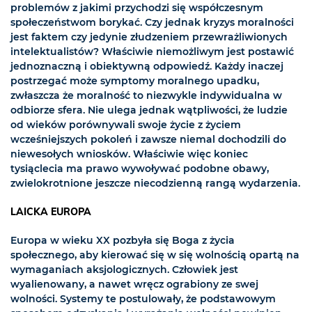
problemów z jakimi przychodzi się współczesnym
społeczeństwom borykać. Czy jednak kryzys moralności
jest faktem czy jedynie złudzeniem przewrażliwionych
intelektualistów? Właściwie niemożliwym jest postawić
jednoznaczną i obiektywną odpowiedź. Każdy inaczej
postrzegać może symptomy moralnego upadku,
zwłaszcza że moralność to niezwykle indywidualna w
odbiorze sfera. Nie ulega jednak wątpliwości, że ludzie
od wieków porównywali swoje życie z życiem
wcześniejszych pokoleń i zawsze niemal dochodzili do
niewesołych wniosków. Właściwie więc koniec
tysiąclecia ma prawo wywoływać podobne obawy,
zwielokrotnione jeszcze niecodzienną rangą wydarzenia.
LAICKA EUROPA
Europa w wieku XX pozbyła się Boga z życia
społecznego, aby kierować się w się wolnością opartą na
wymaganiach aksjologicznych. Człowiek jest
wyalienowany, a nawet wręcz ograbiony ze swej
wolności. Systemy te postulowały, że podstawowym