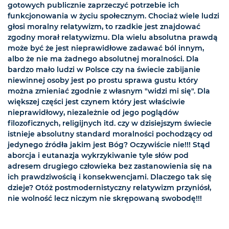
gotowych publicznie zaprzeczyć potrzebie ich
funkcjonowania w życiu społecznym. Chociaż wiele ludzi
głosi moralny relatywizm, to rzadkie jest znajdować
zgodny morał relatywizmu. Dla wielu absolutna prawdą
może być że jest nieprawidłowe zadawać ból innym,
albo że nie ma żadnego absolutnej moralności. Dla
bardzo mało ludzi w Polsce czy na świecie zabijanie
niewinnej osoby jest po prostu sprawa gustu który
można zmieniać zgodnie z własnym "widzi mi się". Dla
większej części jest czynem który jest właściwie
nieprawidłowy, niezależnie od jego poglądów
filozoficznych, religijnych itd. czy w dzisiejszym świecie
istnieje absolutny standard moralności pochodzący od
jedynego źródła jakim jest Bóg? Oczywiście nie!!! Stąd
aborcja i eutanazja wykrzykiwanie tyle słów pod
adresem drugiego człowieka bez zastanowienia się na
ich prawdziwością i konsekwencjami. Dlaczego tak się
dzieje? Otóż postmodernistyczny relatywizm przyniósł,
nie wolność lecz niczym nie skrępowaną swobodę!!!