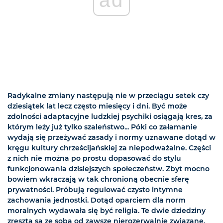
Radykalne zmiany następują nie w przeciągu setek czy
dziesiątek lat lecz często miesięcy i dni. Być może
zdolności adaptacyjne ludzkiej psychiki osiągają kres, za
którym leży już tylko szaleństwo... Póki co załamanie
wydają się przeżywać zasady i normy uznawane dotąd w
kręgu kultury chrześcijańskiej za niepodważalne. Części
z nich nie można po prostu dopasować do stylu
funkcjonowania dzisiejszych społeczeństw. Zbyt mocno
bowiem wkraczają w tak chronioną obecnie sferę
prywatności. Próbują regulować czysto intymne
zachowania jednostki. Dotąd oparciem dla norm
moralnych wydawała się być religia. Te dwie dziedziny
zresztą są ze sobą od zawsze nierozerwalnie związane.