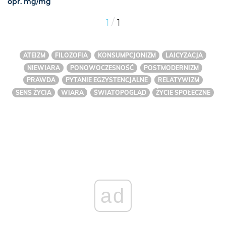
opr. mg/mg
/
1
1
ATEIZM
FILOZOFIA
KONSUMPCJONIZM
LAICYZACJA
NIEWIARA
PONOWOCZESNOŚĆ
POSTMODERNIZM
PRAWDA
PYTANIE EGZYSTENCJALNE
RELATYWIZM
SENS ŻYCIA
WIARA
ŚWIATOPOGLĄD
ŻYCIE SPOŁECZNE
ad