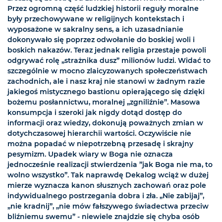
Przez ogromną część ludzkiej historii reguły moralne
były przechowywane w religijnych kontekstach i
wyposażone w sakralny sens, a ich uzasadnianie
dokonywało się poprzez odwołanie do boskiej woli i
boskich nakazów. Teraz jednak religia przestaje powoli
odgrywać rolę „strażnika dusz” milionów ludzi. Widać to
szczególnie w mocno zlaicyzowanych społeczeństwach
zachodnich, ale i nasz kraj nie stanowi w żadnym razie
jakiegoś mistycznego bastionu opierającego się dzięki
bożemu posłannictwu, moralnej „zgniliźnie”. Masowa
konsumpcja i szeroki jak nigdy dotąd dostęp do
informacji oraz wiedzy, dokonują poważnych zmian w
dotychczasowej hierarchii wartości. Oczywiście nie
można popadać w niepotrzebną przesadę i skrajny
pesymizm. Upadek wiary w Boga nie oznacza
jednocześnie realizacji stwierdzenia ”jak Boga nie ma, to
wolno wszystko”. Tak naprawdę Dekalog wciąż w dużej
mierze wyznacza kanon słusznych zachowań oraz pole
indywidualnego postrzegania dobra i zła. „Nie zabijaj”,
„nie kradnij”, „nie mów fałszywego świadectwa przeciw
bliźniemu swemu” - niewiele znajdzie się chyba osób