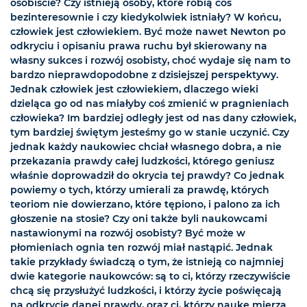
osobiście? Czy istnieją osoby, które robią coś
bezinteresownie i czy kiedykolwiek istniały? W końcu,
człowiek jest człowiekiem. Być może nawet Newton po
odkryciu i opisaniu prawa ruchu był skierowany na
własny sukces i rozwój osobisty, choć wydaje się nam to
bardzo nieprawdopodobne z dzisiejszej perspektywy.
Jednak człowiek jest człowiekiem, dlaczego wieki
dzieląca go od nas miałyby coś zmienić w pragnieniach
człowieka? Im bardziej odległy jest od nas dany człowiek,
tym bardziej świętym jesteśmy go w stanie uczynić. Czy
jednak każdy naukowiec chciał własnego dobra, a nie
przekazania prawdy całej ludzkości, którego geniusz
właśnie doprowadził do okrycia tej prawdy? Co jednak
powiemy o tych, którzy umierali za prawdę, których
teoriom nie dowierzano, które tępiono, i palono za ich
głoszenie na stosie? Czy oni także byli naukowcami
nastawionymi na rozwój osobisty? Być może w
płomieniach ognia ten rozwój miał nastąpić. Jednak
takie przykłady świadczą o tym, że istnieją co najmniej
dwie kategorie naukowców: są to ci, którzy rzeczywiście
chcą się przysłużyć ludzkości, i którzy życie poświęcają
na odkrycie danej prawdy, oraz ci, którzy naukę mierzą