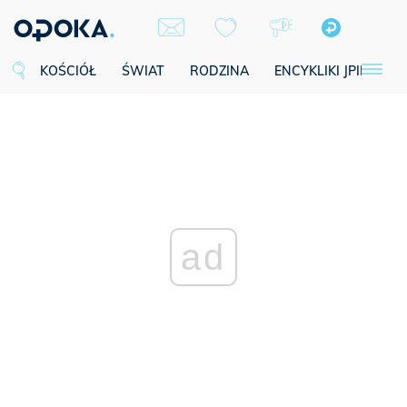
KOŚCIÓŁ
ŚWIAT
RODZINA
ENCYKLIKI JPII
SE
ad