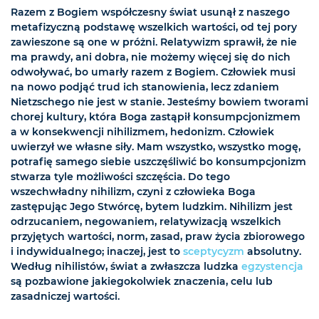
Razem z Bogiem współczesny świat usunął z naszego
metafizyczną podstawę wszelkich wartości, od tej pory
zawieszone są one w próżni. Relatywizm sprawił, że nie
ma prawdy, ani dobra, nie możemy więcej się do nich
odwoływać, bo umarły razem z Bogiem. Człowiek musi
na nowo podjąć trud ich stanowienia, lecz zdaniem
Nietzschego nie jest w stanie. Jesteśmy bowiem tworami
chorej kultury, która Boga zastąpił konsumpcjonizmem
a w konsekwencji nihilizmem, hedonizm. Człowiek
uwierzył we własne siły. Mam wszystko, wszystko mogę,
potrafię samego siebie uszczęśliwić bo konsumpcjonizm
stwarza tyle możliwości szczęścia. Do tego
wszechwładny nihilizm, czyni z człowieka Boga
zastępując Jego Stwórcę, bytem ludzkim. Nihilizm jest
odrzucaniem, negowaniem, relatywizacją wszelkich
przyjętych wartości, norm, zasad, praw życia zbiorowego
i indywidualnego; inaczej, jest to
sceptycyzm
absolutny.
Według nihilistów, świat a zwłaszcza ludzka
egzystencja
są pozbawione jakiegokolwiek znaczenia, celu lub
zasadniczej wartości.