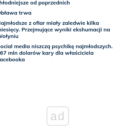
hłodniejsze od poprzednich
bława trwa
ajmłodsze z ofiar miały zaledwie kilka
iesięcy. Przejmujące wyniki ekshumacji na
ołyniu
ocial media niszczą psychikę najmłodszych.
67 mln dolarów kary dla właściciela
acebooka
ad