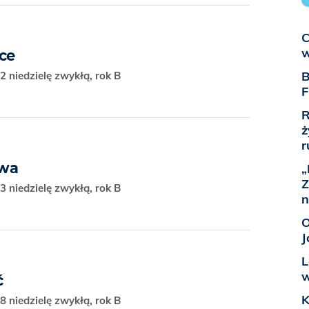
C
w
rce
B
2 niedzielę zwykłą, rok B
F
R
ż
r
rwa
„
Z
3 niedzielę zwykłą, rok B
n
O
J
L
w
ć
K
8 niedzielę zwykłą, rok B