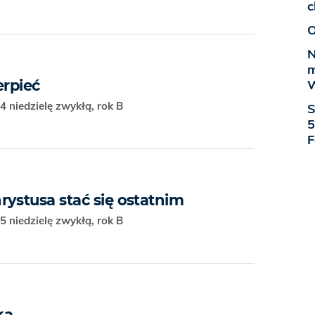
c
O
N
m
erpieć
W
4 niedzielę zwykłą, rok B
S
5
F
ystusa stać się ostatnim
5 niedzielę zwykłą, rok B
ka