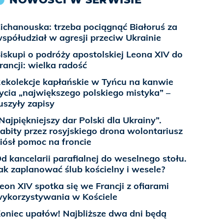
ichanouska: trzeba pociągnąć Białoruś za
spółudział w agresji przeciw Ukrainie
iskupi o podróży apostolskiej Leona XIV do
rancji: wielka radość
ekolekcje kapłańskie w Tyńcu na kanwie
ycia „największego polskiego mistyka” –
uszyły zapisy
Najpiękniejszy dar Polski dla Ukrainy”.
abity przez rosyjskiego drona wolontariusz
iósł pomoc na froncie
d kancelarii parafialnej do weselnego stołu.
ak zaplanować ślub kościelny i wesele?
eon XIV spotka się we Francji z ofiarami
ykorzystywania w Kościele
oniec upałów! Najbliższe dwa dni będą