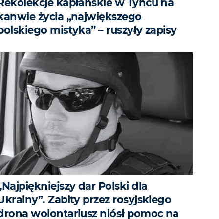
Rekolekcje kapłańskie w Tyńcu na
kanwie życia „największego
polskiego mistyka” – ruszyły zapisy
„Najpiękniejszy dar Polski dla
Ukrainy”. Zabity przez rosyjskiego
drona wolontariusz niósł pomoc na