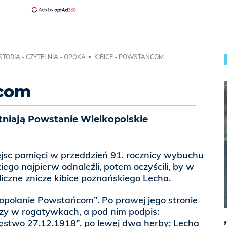
STORIA - CZYTELNIA - OPOKA
KIBICE - POWSTAŃCOM
ńcom
tniają Powstanie Wielkopolskie
jsc pamięci w przeddzień 91. rocznicy wybuchu
ego najpierw odnaleźli, potem oczyścili, by w
czne znicze kibice poznańskiego Lecha.
opolanie Powstańcom”. Po prawej jego stronie
rzy w rogatywkach, a pod nim podpis:
stwo 27.12.1918”, po lewej dwa herby; Lecha