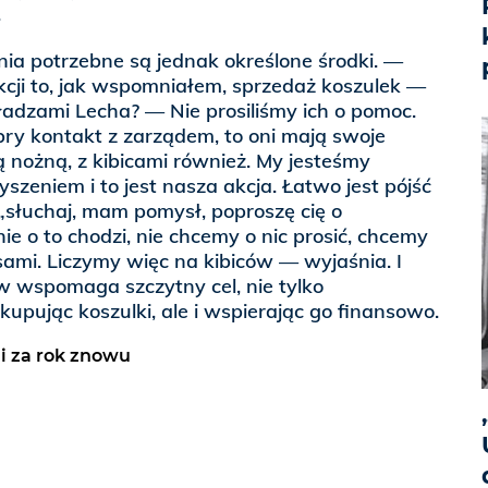
.
nia potrzebne są jednak określone środki. —
ji to, jak wspomniałem, sprzedaż koszulek —
adzami Lecha? — Nie prosiliśmy ich o pomoc.
y kontakt z zarządem, to oni mają swoje
ą nożną, z kibicami również. My jesteśmy
zeniem i to jest nasza akcja. Łatwo jest pójść
 „słuchaj, mam pomysł, poproszę cię o
ie o to chodzi, nie chcemy o nic prosić, chcemy
ami. Liczymy więc na kibiców — wyjaśnia. I
ów wspomaga szczytny cel, nie tylko
kupując koszulki, ale i wspierając go finansowo.
i za rok znowu