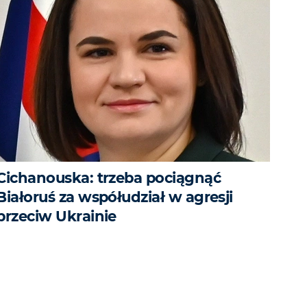
Cichanouska: trzeba pociągnąć
Białoruś za współudział w agresji
przeciw Ukrainie