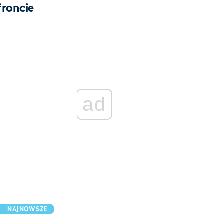
froncie
ad
NAJNOWSZE