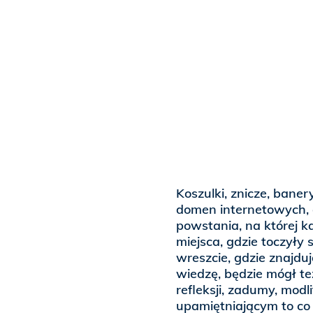
Koszulki, znicze, bane
domen internetowych, 
powstania, na której 
miejsca, gdzie toczyły s
wreszcie, gdzie znajdu
wiedzę, będzie mógł t
refleksji, zadumy, mod
upamiętniającym to co