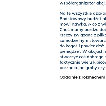
współorganizator akcji
Na te wszystkie działa
Podstawowy budżet akc
mówi Kawka. A co z wł
Choć mamy bardzo dobr
rzeczy związane z piłk
samodzielnym stowarzys
do kogoś i powiedzieć:
pieniądze”. W akcjach n
stworzyć coś dobrego s
faktycznie wielu kibic
porządkując groby czy 
Oddolnie z rozmachem 