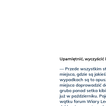
Upamiętnić, wyczyścić i
— Przede wszystkim st
miejsca, gdzie są jaki
wypadkach są to opuszc
miejsca doprowadzić d
grubo ponad setka kib
już w październiku. Poj
wątku forum Wiary Lec