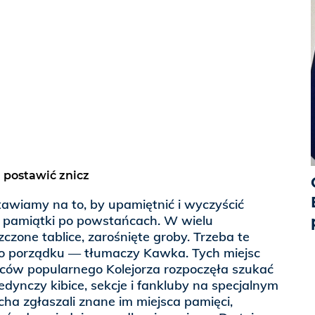
 postawić znicz
awiamy na to, by upamiętnić i wyczyścić
eś pamiątki po powstańcach. W wielu
zone tablice, zarośnięte groby. Trzeba te
o porządku — tłumaczy Kawka. Tych miejsc
iców popularnego Kolejorza rozpoczęła szukać
edynczy kibice, sekcje i fankluby na specjalnym
ha zgłaszali znane im miejsca pamięci,