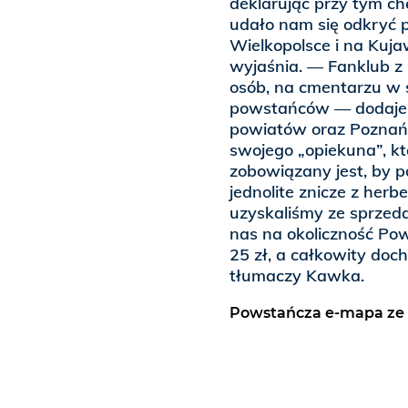
deklarując przy tym ch
udało nam się odkryć 
Wielkopolsce i na Kuj
wyjaśnia. — Fanklub z 
osób, na cmentarzu w 
powstańców — dodaje. 
powiatów oraz Poznań.
swojego „opiekuna”, kt
zobowiązany jest, by p
jednolite znicze z her
uzyskaliśmy ze sprzed
nas na okoliczność Pow
25 zł, a całkowity do
tłumaczy Kawka.
Powstańcza e-mapa ze