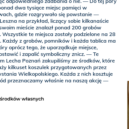
ęć odpowiedniego zadbania o nie. — Do tej pory
ponad dwa tysiące miejsc pamięci w
awach, gdzie rozgrywało się powstanie —
Leszna na przykład, liczący sobie kilkanaście
swoim mieście znalazł ponad 200 grobów
Wszystkie te miejsca zostały podzielone na 28
 Każdy z grobów, pomników i każda tablica ma
óry oprócz tego, że uporządkuje miejsce,
ostawić i zapalić symboliczny znicz. — Te
bem Lecha Poznań zakupiliśmy ze środków, które
aży kilkuset koszulek przygotowanych przez
stania Wielkopolskiego. Każda z nich kosztuje
chód przeznaczamy właśnie na naszą akcję —
 środków własnych