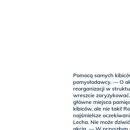
Pomocą samych kibiców
pomysłodawcy. — O akcj
reorganizacji w struk
wreszcie zaryzykować. 
główne miejsca pamięci
kibiców, ale nie taki!
najśmielsze oczekiwa
Lecha. Nie może dziwić
akcja. — W przyszłym r