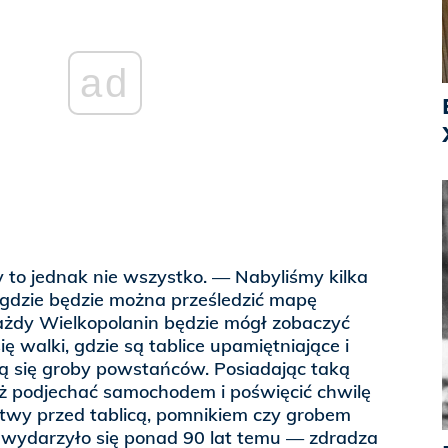
ad
ry to jednak nie wszystko. — Nabyliśmy kilka
gdzie będzie można prześledzić mapę
każdy Wielkopolanin będzie mógł zobaczyć
ię walki, gdzie są tablice upamiętniające i
ją się groby powstańców. Posiadając taką
eż podjechać samochodem i poświęcić chwilę
litwy przed tablicą, pomnikiem czy grobem
 wydarzyło się ponad 90 lat temu — zdradza