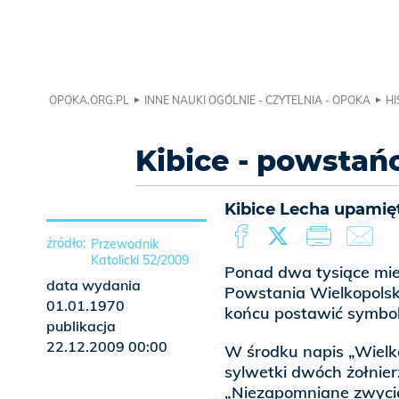
OPOKA.ORG.PL
INNE NAUKI OGÓLNIE - CZYTELNIA - OPOKA
HI
Kibice - powsta
Kibice Lecha upamię
Przewodnik
Katolicki 52/2009
Ponad dwa tysiące mie
data wydania
Powstania Wielkopolski
01.01.1970
końcu postawić symboli
publikacja
22.12.2009 00:00
W środku napis „Wielk
sylwetki dwóch żołnie
„Niezapomniane zwycię