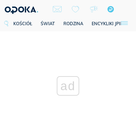
KOŚCIÓŁ
ŚWIAT
RODZINA
ENCYKLIKI JPII
SE
ad