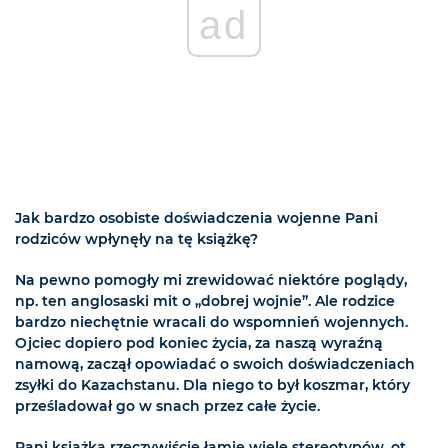
ad
Jak bardzo osobiste doświadczenia wojenne Pani
rodziców wpłynęły na tę książkę?
Na pewno pomogły mi zrewidować niektóre poglądy,
np. ten anglosaski mit o „dobrej wojnie”. Ale rodzice
bardzo niechętnie wracali do wspomnień wojennych.
Ojciec dopiero pod koniec życia, za naszą wyraźną
namową, zaczął opowiadać o swoich doświadczeniach
zsyłki do Kazachstanu. Dla niego to był koszmar, który
prześladował go w snach przez całe życie.
Pani książka rzeczywiście łamie wiele stereotypów, ot