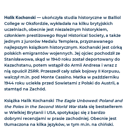
Halik Kochanski
— ukończyła studia historyczne w Balliol
College w Oksfordzie, wykładała na kilku brytyjskich
uczelniach, obecnie jest niezależnym historykiem,
członkiem prestiżowego Royal Historical Society, a także
jednym z jurorów Medalu Templera, przyznawanego
najlepszym książkom historycznym. Kochanski jest córką
polskich emigrantów wojennych. Jej ojciec pochodził ze
Stanisławowa, skąd w 1940 roku został deportowany do
Kazachstanu, potem wstąpił do Armii Andresa i wraz z
nią opuścił ZSRR. Przeszedł cały szlak bojowy II Korpusu,
walczył m.in. pod Monte Cassino. Matka w październiku
1944 roku uciekła przed Sowietami z Polski do Austrii, a
stamtąd na Zachód.
Książka Halik Kochanski
The Eagle Unbowed: Poland and
the Poles in the Second World War
stała się bestsellerem
w Wielkiej Brytanii i USA, spotykając się z bardzo
dobrymi recenzjami w prasie zachodniej. Obecnie jest
tłumaczona na kilka języków, w tym m.in. na chiński.