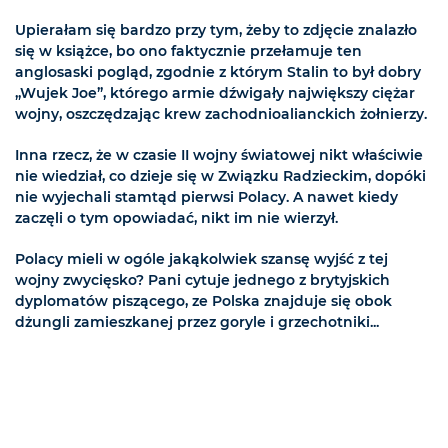
Upierałam się bardzo przy tym, żeby to zdjęcie znalazło
się w książce, bo ono faktycznie przełamuje ten
anglosaski pogląd, zgodnie z którym Stalin to był dobry
„Wujek Joe”, którego armie dźwigały największy ciężar
wojny, oszczędzając krew zachodnioalianckich żołnierzy.
Inna rzecz, że w czasie II wojny światowej nikt właściwie
nie wiedział, co dzieje się w Związku Radzieckim, dopóki
nie wyjechali stamtąd pierwsi Polacy. A nawet kiedy
zaczęli o tym opowiadać, nikt im nie wierzył.
Polacy mieli w ogóle jakąkolwiek szansę wyjść z tej
wojny zwycięsko? Pani cytuje jednego z brytyjskich
dyplomatów piszącego, ze Polska znajduje się obok
dżungli zamieszkanej przez goryle i grzechotniki...