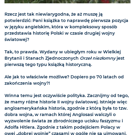
Rzecz jest tak niewiarygodna, że aż muszę ją
potwierdzić: Pani książka to naprawdę pierwsza pozycja
w języku angielskim, która w kompleksowy sposób
przedstawia historię Polski w czasie drugiej wojny
światowej?
Tak, to prawda. Wydany w ubiegłym roku w Wielkiej
Brytanii i Stanach Zjednoczonych
Orzeł niezłomny
jest
pierwszą tego typu książką historyczną.
Ale jak to właściwie możliwe? Dopiero po 70 latach od
zakończenia wojny?!
Winna temu jest oczywiście polityka. Zacznijmy od tego,
że mamy różne historie II wojny światowej. Istnieje więc
angloamerykańska historia, zgodnie z którą była to tzw.
dobra wojna, w ramach której Anglosasi walczyli o
wyzwolenie świata ze zbrodniczego ucisku faszyzmu i
Adolfa Hitlera. Zgodnie z takim podejściem Polacy w
owej „dobrej wojnie” czasami w ogóle nie są ujmowani.