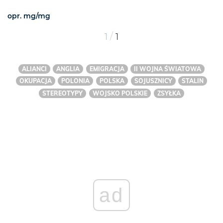
opr. mg/mg
/
1
1
ALIANCI
ANGLIA
EMIGRACJA
II WOJNA ŚWIATOWA
OKUPACJA
POLONIA
POLSKA
SOJUSZNICY
STALIN
STEREOTYPY
WOJSKO POLSKIE
ZSYŁKA
ad