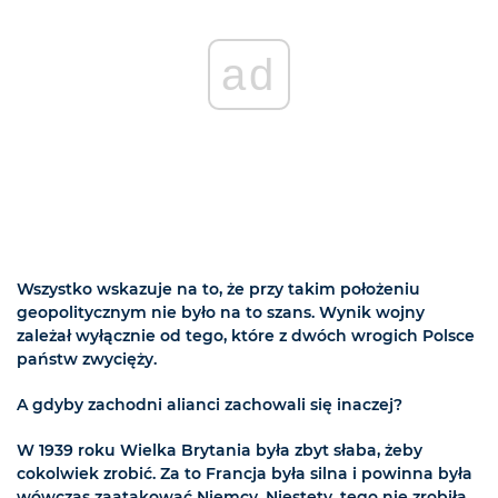
ad
Wszystko wskazuje na to, że przy takim położeniu
geopolitycznym nie było na to szans. Wynik wojny
zależał wyłącznie od tego, które z dwóch wrogich Polsce
państw zwycięży.
A gdyby zachodni alianci zachowali się inaczej?
W 1939 roku Wielka Brytania była zbyt słaba, żeby
cokolwiek zrobić. Za to Francja była silna i powinna była
wówczas zaatakować Niemcy. Niestety, tego nie zrobiła...