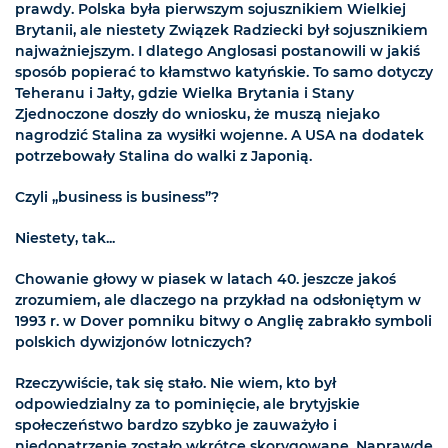
prawdy. Polska była pierwszym sojusznikiem Wielkiej
Brytanii, ale niestety Związek Radziecki był sojusznikiem
najważniejszym. I dlatego Anglosasi postanowili w jakiś
sposób popierać to kłamstwo katyńskie. To samo dotyczy
Teheranu i Jałty, gdzie Wielka Brytania i Stany
Zjednoczone doszły do wniosku, że muszą niejako
nagrodzić Stalina za wysiłki wojenne. A USA na dodatek
potrzebowały Stalina do walki z Japonią.
Czyli „business is business”?
Niestety, tak...
Chowanie głowy w piasek w latach 40. jeszcze jakoś
zrozumiem, ale dlaczego na przykład na odsłoniętym w
1993 r. w Dover pomniku bitwy o Anglię zabrakło symboli
polskich dywizjonów lotniczych?
Rzeczywiście, tak się stało. Nie wiem, kto był
odpowiedzialny za to pominięcie, ale brytyjskie
społeczeństwo bardzo szybko je zauważyło i
niedopatrzenie zostało wkrótce skorygowane. Naprawdę