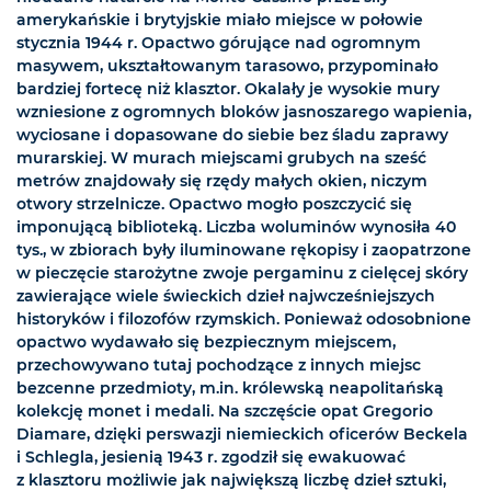
amerykańskie i brytyjskie miało miejsce w połowie
stycznia 1944 r. Opactwo górujące nad ogromnym
masywem, ukształtowanym tarasowo, przypominało
bardziej fortecę niż klasztor. Okalały je wysokie mury
wzniesione z ogromnych bloków jasnoszarego wapienia,
wyciosane i dopasowane do siebie bez śladu zaprawy
murarskiej. W murach miejscami grubych na sześć
metrów znajdowały się rzędy małych okien, niczym
otwory strzelnicze. Opactwo mogło poszczycić się
imponującą biblioteką. Liczba woluminów wynosiła 40
tys., w zbiorach były iluminowane rękopisy i zaopatrzone
w pieczęcie starożytne zwoje pergaminu z cielęcej skóry
zawierające wiele świeckich dzieł najwcześniejszych
historyków i filozofów rzymskich. Ponieważ odosobnione
opactwo wydawało się bezpiecznym miejscem,
przechowywano tutaj pochodzące z innych miejsc
bezcenne przedmioty, m.in. królewską neapolitańską
kolekcję monet i medali. Na szczęście opat Gregorio
Diamare, dzięki perswazji niemieckich oficerów Beckela
i Schlegla, jesienią 1943 r. zgodził się ewakuować
z klasztoru możliwie jak największą liczbę dzieł sztuki,