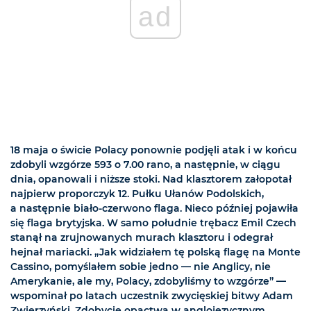
ad
18 maja o świcie Polacy ponownie podjęli atak i w końcu
zdobyli wzgórze 593 o 7.00 rano, a następnie, w ciągu
dnia, opanowali i niższe stoki. Nad klasztorem załopotał
najpierw proporczyk 12. Pułku Ułanów Podolskich,
a następnie biało-czerwono flaga. Nieco później pojawiła
się flaga brytyjska. W samo południe trębacz Emil Czech
stanął na zrujnowanych murach klasztoru i odegrał
hejnał mariacki. „Jak widziałem tę polską flagę na Monte
Cassino, pomyślałem sobie jedno — nie Anglicy, nie
Amerykanie, ale my, Polacy, zdobyliśmy to wzgórze” —
wspominał po latach uczestnik zwycięskiej bitwy Adam
Zwierzyński. Zdobycie opactwa w anglojęzycznym