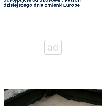
odstępujcie od ubóstwa”. Patron
dzisiejszego dnia zmienił Europę
ad