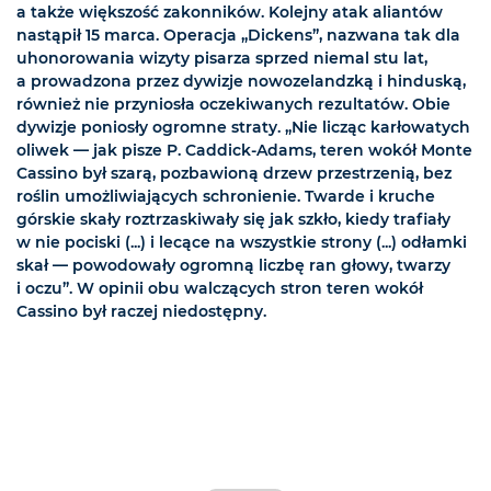
a także większość zakonników. Kolejny atak aliantów
nastąpił 15 marca. Operacja „Dickens”, nazwana tak dla
uhonorowania wizyty pisarza sprzed niemal stu lat,
a prowadzona przez dywizje nowozelandzką i hinduską,
również nie przyniosła oczekiwanych rezultatów. Obie
dywizje poniosły ogromne straty. „Nie licząc karłowatych
oliwek — jak pisze P. Caddick-Adams, teren wokół Monte
Cassino był szarą, pozbawioną drzew przestrzenią, bez
roślin umożliwiających schronienie. Twarde i kruche
górskie skały roztrzaskiwały się jak szkło, kiedy trafiały
w nie pociski (...) i lecące na wszystkie strony (...) odłamki
skał — powodowały ogromną liczbę ran głowy, twarzy
i oczu”. W opinii obu walczących stron teren wokół
Cassino był raczej niedostępny.