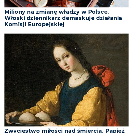
Miliony na zmianę władzy w Polsce.
Włoski dziennikarz demaskuje działania
Komisji Europejskiej
Zwycięstwo miłości nad śmiercią. Papież