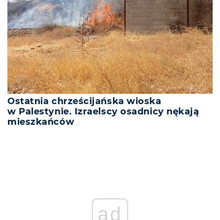
Ostatnia chrześcijańska wioska
w Palestynie. Izraelscy osadnicy nękają
mieszkańców
ad