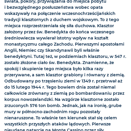
świata, pokory, przywiązania do miejsca pobytu
i bezwzględnego posłuszeństwa wobec opata
wskazywały na połączenie wczesnochrześcijańskich
tradycji klasztornych z duchem wojskowym. To z tego
miejsca rozprzestrzeniała się siła duchowa. Klasztor
założony przez św. Benedykta do końca wczesnego
średniowiecza wywierał istotny wpływ na kształt
monastycyzmu całego Zachodu. Pierwszymi apostołami
Anglii, Niemiec czy Skandynawii byli właśnie
benedyktyni. Tutaj też, w podziemiach klasztoru, w 547 r.
zostało złożone ciało św. Benedykta. Znamienne, że
spokój i skupienie tego miejsca było kilka razy
przerywane, a sam klasztor grabiony i równany z ziemią.
Odbudowany po trzęsieniu ziemi w 1349 r. przetrwał aż
do 15 lutego 1944 r. Tego bowiem dnia został niemal
całkowicie zrównany z ziemią po bombardowaniu przez
korpus nowozelandzki. Na wzgórze klasztorne zostało
zrzuconych 576 ton bomb. Jednak, jak na ironię, grube
mury w północno-zachodnim rogu pozostały
nienaruszone. To właśnie ten kierunek stał się celem
wszystkich przyszłych ataków lądowych. Pierwsze
nieudane natarcie na Monte Cassino przez siły