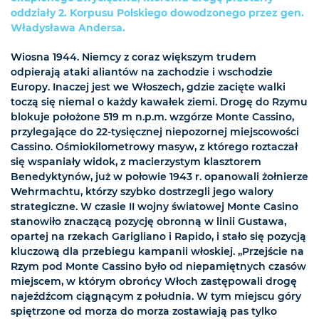
oddziały 2. Korpusu Polskiego dowodzonego przez gen.
Władysława Andersa.
Wiosna 1944. Niemcy z coraz większym trudem
odpierają ataki aliantów na zachodzie i wschodzie
Europy. Inaczej jest we Włoszech, gdzie zacięte walki
toczą się niemal o każdy kawałek ziemi. Drogę do Rzymu
blokuje położone 519 m n.p.m. wzgórze Monte Cassino,
przylegające do 22-tysięcznej niepozornej miejscowości
Cassino. Ośmiokilometrowy masyw, z którego roztaczał
się wspaniały widok, z macierzystym klasztorem
Benedyktynów, już w połowie 1943 r. opanowali żołnierze
Wehrmachtu, którzy szybko dostrzegli jego walory
strategiczne. W czasie II wojny światowej Monte Casino
stanowiło znaczącą pozycję obronną w linii Gustawa,
opartej na rzekach Garigliano i Rapido, i stało się pozycją
kluczową dla przebiegu kampanii włoskiej. „Przejście na
Rzym pod Monte Cassino było od niepamiętnych czasów
miejscem, w którym obrońcy Włoch zastępowali drogę
najeźdźcom ciągnącym z południa. W tym miejscu góry
spiętrzone od morza do morza zostawiają pas tylko