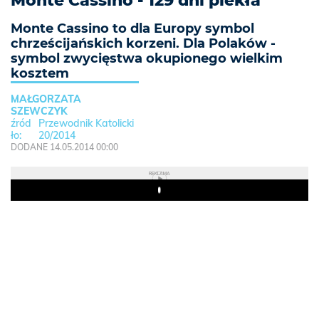
Monte Cassino - 129 dni piekła
Monte Cassino to dla Europy symbol
chrześcijańskich korzeni. Dla Polaków -
symbol zwycięstwa okupionego wielkim
kosztem
MAŁGORZATA
SZEWCZYK
Przewodnik Katolicki
20/2014
DODANE 14.05.2014 00:00
REKLAMA
Play