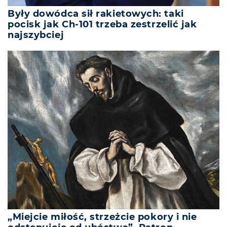
Były dowódca sił rakietowych: taki
pocisk jak Ch-101 trzeba zestrzelić jak
najszybciej
„Miejcie miłość, strzeżcie pokory i nie