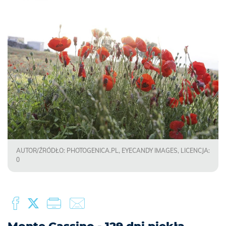
AUTOR/ŹRÓDŁO: PHOTOGENICA.PL, EYECANDY IMAGES, LICENCJA:
0