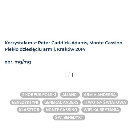
Korzystałam z: Peter Caddick-Adams, Monte Cassino.
Piekło dziesięciu armii, Kraków 2014
opr. mg/mg
/
1
1
2 KORPUS POLSKI
ALIANCI
ARMIA ANDERSA
BENEDYKTYNI
GENERAŁ ANDERS
II WOJNA ŚWIATOWA
KLASZTOR
MONTE CASSINO
WIELKA BRYTANIA
ŚW. BENEDYKT