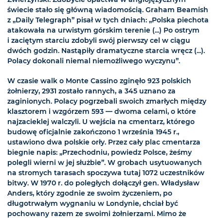
świecie stało się główną wiadomością. Graham Beamish
z „Daily Telegraph” pisał w tych dniach: „Polska piechota
atakowała na urwistym górskim terenie (...) Po ostrym
i zaciętym starciu zdobyli swój pierwszy cel w ciągu
dwóch godzin. Nastąpiły dramatyczne starcia wręcz (...).
Polacy dokonali niemal niemożliwego wyczynu”.
W czasie walk o Monte Cassino zginęło 923 polskich
żołnierzy, 2931 zostało rannych, a 345 uznano za
zaginionych. Polacy pogrzebali swoich zmarłych między
klasztorem i wzgórzem 593 — dwoma celami, o które
najzacieklej walczyli. U wejścia na cmentarz, którego
budowę oficjalnie zakończono 1 września 1945 r.,
ustawiono dwa polskie orły. Przez cały plac cmentarza
biegnie napis: „Przechodniu, powiedz Polsce, żeśmy
polegli wierni w jej służbie”. W grobach usytuowanych
na stromych tarasach spoczywa tutaj 1072 uczestników
bitwy. W 1970 r. do poległych dołączył gen. Władysław
Anders, który zgodnie ze swoim życzeniem, po
długotrwałym wygnaniu w Londynie, chciał być
pochowany razem ze swoimi żołnierzami. Mimo że