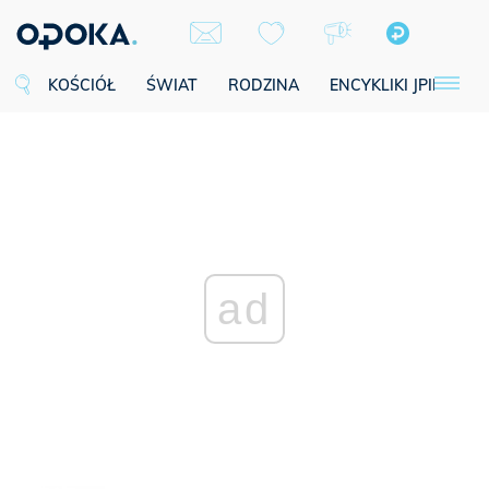
KOŚCIÓŁ
ŚWIAT
RODZINA
ENCYKLIKI JPII
SE
ad