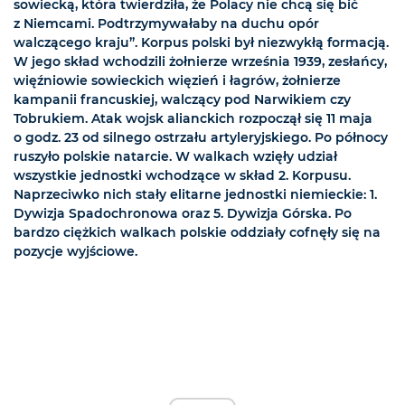
sowiecką, która twierdziła, że Polacy nie chcą się bić
z Niemcami. Podtrzymywałaby na duchu opór
walczącego kraju”. Korpus polski był niezwykłą formacją.
W jego skład wchodzili żołnierze września 1939, zesłańcy,
więźniowie sowieckich więzień i łagrów, żołnierze
kampanii francuskiej, walczący pod Narwikiem czy
Tobrukiem. Atak wojsk alianckich rozpoczął się 11 maja
o godz. 23 od silnego ostrzału artyleryjskiego. Po północy
ruszyło polskie natarcie. W walkach wzięły udział
wszystkie jednostki wchodzące w skład 2. Korpusu.
Naprzeciwko nich stały elitarne jednostki niemieckie: 1.
Dywizja Spadochronowa oraz 5. Dywizja Górska. Po
bardzo ciężkich walkach polskie oddziały cofnęły się na
pozycje wyjściowe.