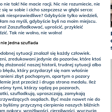
 nie tak! Nie macie racji. Nic nie rozumiecie, nie
z się w sobie i cicho szepczesz w głębi serca:
ak niesprawiedliwe? Gdybyście tylko wiedzieli,
łam na myśli, gdybyście byli na moim miejscu.
lno! Zaszufladkować, uprościć, przykleić
dzić. Tak nie wolno, nie wolno!
nie jedna szuflada
obnej sytuacji znalazł się każdy człowiek.
ni, zredukowani jedynie do pozorów, które ktoś
ą złożoność naszej historii, trudnej sytuacji albo
 błędu, który przydarzył się nam właśnie
zranieni zbyt pochopnym, opartym o pozory
mie jest przecież i druga strona medalu. Ileż
teśmy tymi, którzy sądzą po pozorach,
 łatki, szufladkują, upraszczają, zamykają
krzywdzących osądach. Być może nawet nie do
o byliśmy przyczyną cierpienia naszych bliźnich
m pokory, wrażliwości, cierpliwości, wyczucia