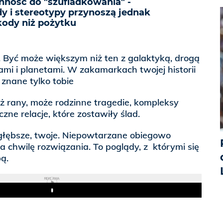
ność do "szufladkowania" -
 i stereotypy przynoszą jednak
kody niż pożytku
 Być może większym niż ten z galaktyką, drogą
mi i planetami. W zakamarkach twojej historii
znane tylko tobie
też rany, może rodzinne tragedie, kompleksy
czne relacje, które zostawiły ślad.
jgłębsze, twoje. Niepowtarzane obiegowo
a chwilę rozwiązania. To poglądy, z którymi się
ą.
REKLAMA
Play