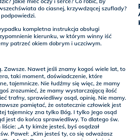
zić? Jakie mieć oczy i serce? Co robić, by
zechświata do ciasnej, krzywdzącej szuflady?
a podpowiedzi.
wypadku kompletna instrukcja obsługi
rzypomnienie kierunku, w którym winny iść
hcemy patrzeć okiem dobrym i uczciwym.
ą. Zawsze. Nawet jeśli znamy kogoś wiele lat, to
fera, taki moment, doświadczenie, które
ne, tajemnicze. Nie łudźmy się więc, że mamy
goś zrozumieć, że mamy wystarczającą ilość
ć trafny, sprawiedliwy osąd, opinię. Nie mamy.
zawsze pamiętać, że ostatecznie człowiek jest
tej tajemnicy zna tylko Bóg. I tylko Jego osąd
ąd jest do końca sprawiedliwy. To dlatego św.
iście: „A ty kimże jesteś, byś osądzał
 A św. Paweł: „Kim jesteś ty, co się odważasz