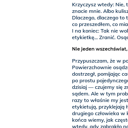
Krzyczysz wtedy: Nie, to
znacie mnie. Albo kulis
Dlaczego, dlaczego to t
co przeszedłem, co mia
I na koniec: Tak nie wo
etykietkę... Zranić. Osą
Nie jeden wszechświat, 
Przypuszczam, że w pod
Powierzchownie osądze
dostrzegł, pomijając cał
po prostu pojedynczego
dzisiaj — czujemy się 
sądem. Ale w tym proble
razy to właśnie my jes
etykietują, przyklejają
drugiego człowieka w 
końca wiemy, jak częst
wtedy, gdy zabrakło na