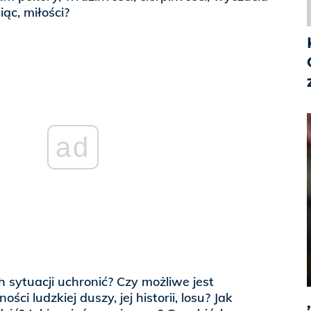
ąc, miłości?
ad
h sytuacji uchronić? Czy możliwe jest
ści ludzkiej duszy, jej historii, losu? Jak