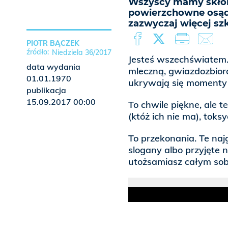
Wszyscy mamy skłon
powierzchowne osądy
zazwyczaj więcej sz
PIOTR BĄCZEK
Niedziela 36/2017
Jesteś wszechświatem.
data wydania
mleczną, gwiazdozbiora
01.01.1970
ukrywają się momenty 
publikacja
15.09.2017 00:00
To chwile piękne, ale 
(któż ich nie ma), toksy
To przekonania. Te na
slogany albo przyjęte n
utożsamiasz całym sob