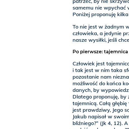
patrzeć, by nie skrzywd
samemu nie wpychać ws
Poniżej proponuję kilk
To nie jest w żadnym 
człowieka, a jedynie p
nasze wysiłki, jeśli c
Po pierwsze: tajemnica
Człowiek jest tajemnic
i tak jest w nim taka s
pozostanie nam niezna
możliwość do końca ko
danych, by wypowiedzie
Dlatego proponuję, by 
tajemnicą. Całą głębię 
jest prawdziwy, Jego s
Jakub napisał w swoim l
bliźniego?” (Jk 4, 12).