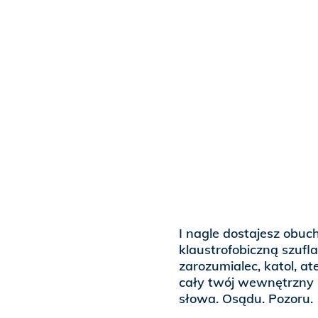
I nagle dostajesz obuc
klaustrofobiczną szufl
zarozumialec, katol, at
cały twój wewnętrzny 
słowa. Osądu. Pozoru.