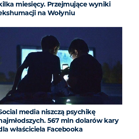
kilka miesięcy. Przejmujące wyniki
ekshumacji na Wołyniu
Social media niszczą psychikę
najmłodszych. 567 mln dolarów kary
dla właściciela Facebooka