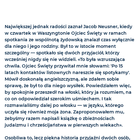
Największej jednak radości zaznał Jacob Neusner, kiedy
w czwartek w Waszyngtonie Ojciec Święty w ramach
spotkania ze wspólnotą żydowską znalazł czas wyłącznie
dla niego i jego rodziny. Był to w istocie moment
szczególny — spotkało się dwóch przyjaciół, którzy
wcześniej nigdy się nie widzieli. «To była wzruszająca
chwila. Ojciec Święty przywitał mnie słowami: 'Po 15
latach kontaktów listownych nareszcie się spotykamy'.
Mówił doskonałą angielszczyzną, ale zdałem sobie
sprawę, że był to dla niego wysiłek. Powiedziałem więc,
by spokojnie przeszedł na włoski, który ja rozumiem, na
co on odpowiedział szerokim uśmiechem. I tak
rozmawialiśmy dalej po włosku — w języku, którego
uczyła się również moja żona. Zaproponowałem mu,
żebyśmy razem napisali książkę o zbieżnościach
judaizmu i chrześcijaństwa w pierwszych wiekach».
Osobliwa to, lecz piękna historia przyjaźni dwóch osób,