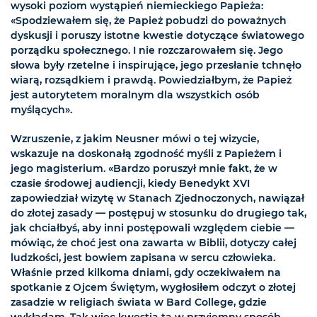
wysoki poziom wystąpień niemieckiego Papieża:
«Spodziewałem się, że Papież pobudzi do poważnych
dyskusji i poruszy istotne kwestie dotyczące światowego
porządku społecznego. I nie rozczarowałem się. Jego
słowa były rzetelne i inspirujące, jego przesłanie tchnęło
wiarą, rozsądkiem i prawdą. Powiedziałbym, że Papież
jest autorytetem moralnym dla wszystkich osób
myślących».
Wzruszenie, z jakim Neusner mówi o tej wizycie,
wskazuje na doskonałą zgodność myśli z Papieżem i
jego magisterium. «Bardzo poruszył mnie fakt, że w
czasie środowej audiencji, kiedy Benedykt XVI
zapowiedział wizytę w Stanach Zjednoczonych, nawiązał
do złotej zasady — postępuj w stosunku do drugiego tak,
jak chciałbyś, aby inni postępowali względem ciebie —
mówiąc, że choć jest ona zawarta w Biblii, dotyczy całej
ludzkości, jest bowiem zapisana w sercu człowieka.
Właśnie przed kilkoma dniami, gdy oczekiwałem na
spotkanie z Ojcem Świętym, wygłosiłem odczyt o złotej
zasadzie w religiach świata w Bard College, gdzie