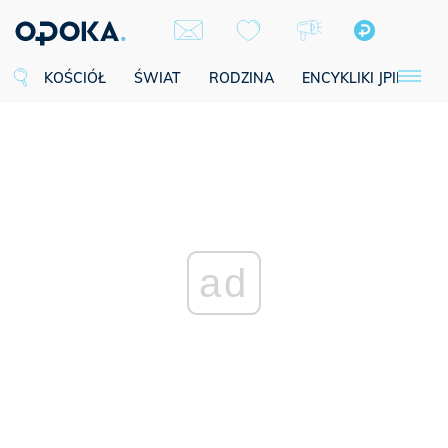
KOŚCIÓŁ
ŚWIAT
RODZINA
ENCYKLIKI JPII
SE
ad