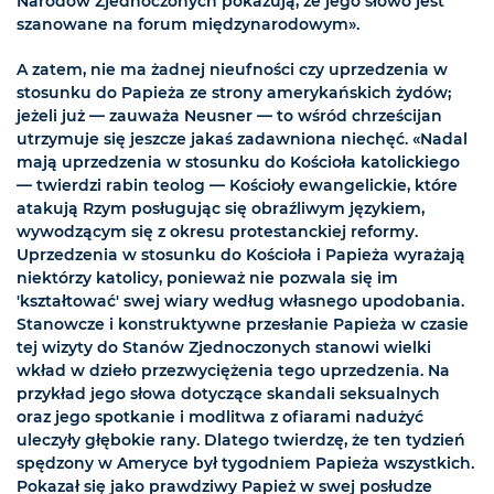
Narodów Zjednoczonych pokazują, że jego słowo jest
szanowane na forum międzynarodowym».
A zatem, nie ma żadnej nieufności czy uprzedzenia w
stosunku do Papieża ze strony amerykańskich żydów;
jeżeli już — zauważa Neusner — to wśród chrześcijan
utrzymuje się jeszcze jakaś zadawniona niechęć. «Nadal
mają uprzedzenia w stosunku do Kościoła katolickiego
— twierdzi rabin teolog — Kościoły ewangelickie, które
atakują Rzym posługując się obraźliwym językiem,
wywodzącym się z okresu protestanckiej reformy.
Uprzedzenia w stosunku do Kościoła i Papieża wyrażają
niektórzy katolicy, ponieważ nie pozwala się im
'kształtować' swej wiary według własnego upodobania.
Stanowcze i konstruktywne przesłanie Papieża w czasie
tej wizyty do Stanów Zjednoczonych stanowi wielki
wkład w dzieło przezwyciężenia tego uprzedzenia. Na
przykład jego słowa dotyczące skandali seksualnych
oraz jego spotkanie i modlitwa z ofiarami nadużyć
uleczyły głębokie rany. Dlatego twierdzę, że ten tydzień
spędzony w Ameryce był tygodniem Papieża wszystkich.
Pokazał się jako prawdziwy Papież w swej posłudze