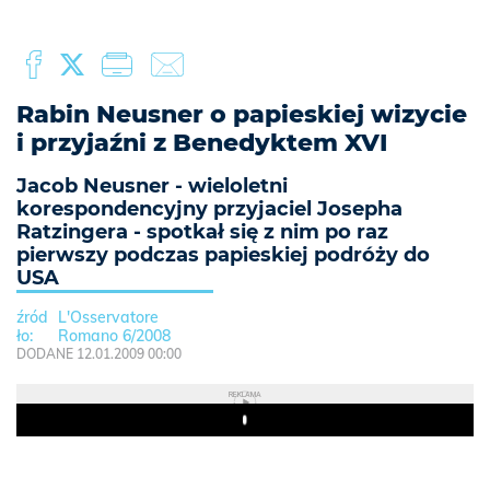
Rabin Neusner o papieskiej wizycie
i przyjaźni z Benedyktem XVI
Jacob Neusner - wieloletni
korespondencyjny przyjaciel Josepha
Ratzingera - spotkał się z nim po raz
pierwszy podczas papieskiej podróży do
USA
L'Osservatore
Romano 6/2008
DODANE 12.01.2009 00:00
REKLAMA
Play