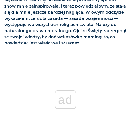
wykładam. Tak więc kwestia ta w przyjemny sposób
znów mnie zainspirowała, i teraz powiedziałbym, że stała
się dla mnie jeszcze bardziej nagląca. W owym odczycie
wykazałem, że złota zasada — zasada wzajemności —
występuje we wszystkich religiach świata. Należy do
naturalnego prawa moralnego. Ojciec Święty zaczerpnął
ze swojej wiedzy, by dać wskazówkę moralną; to, co
powiedział, jest właściwe i słuszne».
ad