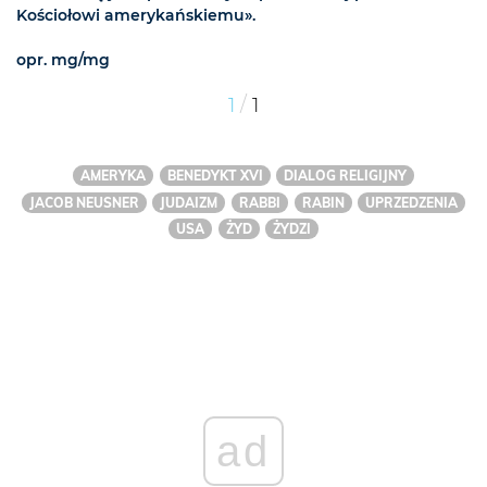
Kościołowi amerykańskiemu».
opr. mg/mg
/
1
1
AMERYKA
BENEDYKT XVI
DIALOG RELIGIJNY
JACOB NEUSNER
JUDAIZM
RABBI
RABIN
UPRZEDZENIA
USA
ŻYD
ŻYDZI
ad