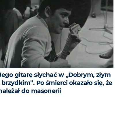
Jego gitarę słychać w „Dobrym, złym
i brzydkim”. Po śmierci okazało się, że
należał do masonerii