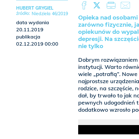
HUBERT GRYGIEL
Niedziela 46/2019
Opieka nad osobami s
data wydania
zarówno fizycznie, j
20.11.2019
opiekunów do wypale
publikacja
depresji. Na szczęśc
02.12.2019 00:00
nie tylko
Dobrym rozwiązaniem j
instytucji. Warto równ
wiele „potrafią”. Nowe
najprostsze urządzenia
rodzice, na szczęście,
dał, by trwało to jak 
pewnych udogodnień t
dodatkowo wzrosło poc