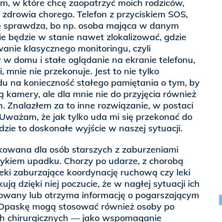
m, w które chcę zaopatrzyć moich rodziców,
u zdrowia chorego. Telefon z przyciskiem SOS,
się sprawdza, bo np. osoba mająca w danym
e będzie w stanie nawet zlokalizować, gdzie
wanie klasycznego monitoringu, czyli
w domu i stałe oglądanie na ekranie telefonu,
i, mnie nie przekonuje. Jest to nie tylko
du na konieczność stałego pamiętania o tym, by
 kamery, ale dla mnie nie do przyjęcia również
 Znalazłem za to inne rozwiązanie, w postaci
 Uważam, że jak tylko uda mi się przekonać do
dzie to doskonałe wyjście w naszej sytuacji.
kowana dla osób starszych z zaburzeniami
zykiem upadku. Chorzy po udarze, z chorobą
leki zaburzające koordynację ruchową czy leki
ją dzięki niej poczucie, że w nagłej sytuacji ich
rmowany lub otrzyma informację o pogarszającym
a. Opaskę mogą stosować również osoby po
ach chirurgicznych — jako wspomaganie