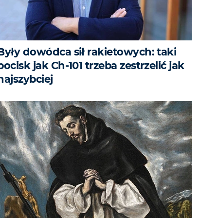
Były dowódca sił rakietowych: taki
pocisk jak Ch-101 trzeba zestrzelić jak
najszybciej