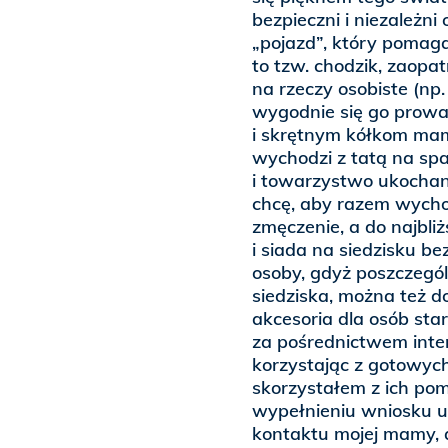
bezpieczni i niezależn
„pojazd”, który pomaga 
to tzw. chodzik, zaopat
na rzeczy osobiste (np
wygodnie się go prowad
i skrętnym kółkom mama
wychodzi z tatą na spa
i towarzystwo ukochanej
chcę, aby razem wychod
zmęczenie, a do najbliż
i siada na siedzisku b
osoby, gdyż poszczegól
siedziska, można też d
akcesoria dla osób sta
za pośrednictwem inte
korzystając z gotowyc
skorzystałem z ich po
wypełnieniu wniosku u
kontaktu mojej mamy, 