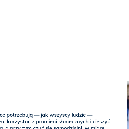
zice potrzebują — jak wszyscy ludzie —
, korzystać z promieni słonecznych i cieszyć
a, a przy tym czuć się samodzielni, w miarę