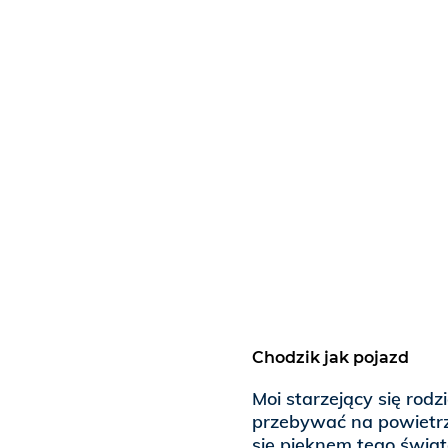
Chodzik jak pojazd
Moi starzejący się rod
przebywać na powietrzu
się pięknem tego świat