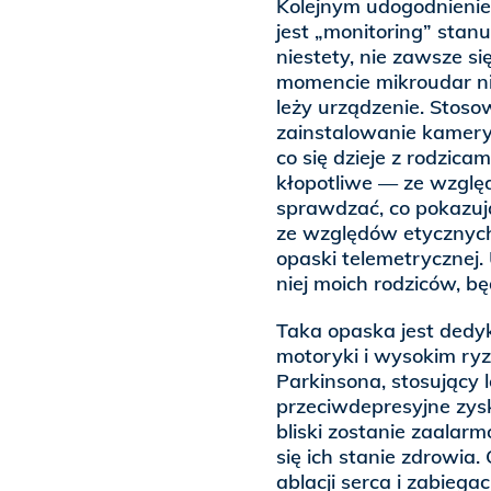
Kolejnym udogodnienie
jest „monitoring” stan
niestety, nie zawsze 
momencie mikroudar ni
leży urządzenie. Stoso
zainstalowanie kamery 
co się dzieje z rodzicam
kłopotliwe — ze wzglę
sprawdzać, co pokazują
ze względów etycznych.
opaski telemetrycznej.
niej moich rodziców, bę
Taka opaska jest dedy
motoryki i wysokim ry
Parkinsona, stosujący 
przeciwdepresyjne zysku
bliski zostanie zaala
się ich stanie zdrowi
ablacji serca i zabieg