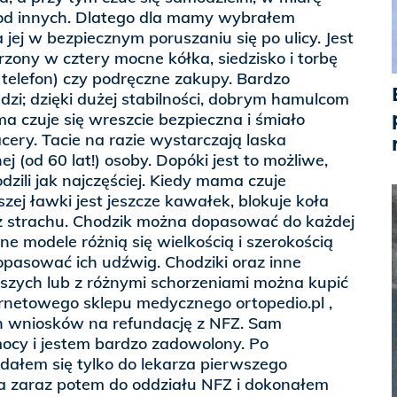
i od innych. Dlatego dla mamy wybrałem
jej w bezpiecznym poruszaniu się po ulicy. Jest
rzony w cztery mocne kółka, siedzisko i torbę
. telefon) czy podręczne zakupy. Bardzo
zi; dzięki dużej stabilności, dobrym hamulcom
 czuje się wreszcie bezpieczna i śmiało
cery. Tacie na razie wystarczają laska
 (od 60 lat!) osoby. Dopóki jest to możliwe,
zili jak najczęściej. Kiedy mama czuje
szej ławki jest jeszcze kawałek, blokuje koła
ez strachu. Chodzik można dopasować do każdej
ne modele różnią się wielkością i szerokością
opasować ich udźwig. Chodziki oraz inne
rszych lub z różnymi schorzeniami można kupić
rnetowego sklepu medycznego ortopedio.pl ,
h wniosków na refundację z NFZ. Sam
mocy i jestem bardzo zadowolony. Po
dałem się tylko do lekarza pierwszego
a zaraz potem do oddziału NFZ i dokonałem