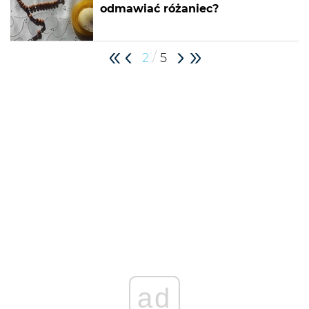
odmawiać różaniec?
/
2
5
ad