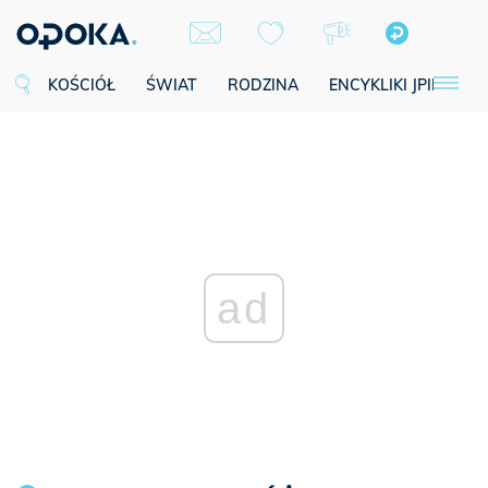
KOŚCIÓŁ
ŚWIAT
RODZINA
ENCYKLIKI JPII
SE
ad