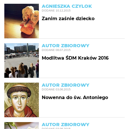
AGNIESZKA CZYLOK
DODANE
10.12.2015
Zanim zaśnie dziecko
AUTOR ZBIOROWY
DODANE
08.07.2015
Modlitwa ŚDM Kraków 2016
AUTOR ZBIOROWY
DODANE
03.06.2015
Nowenna do św. Antoniego
AUTOR ZBIOROWY
DODANE
03.06.2015