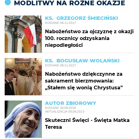
MODLITWY NA RÓŻNE OKAZJE
KS. GRZEGORZ ŚMIECIŃSKI
DODANE
08.11.2017
Nabożeństwo za ojczyznę z okazji
100. rocznicy odzyskania
niepodległości
KS. BOGUSŁAW WOLAŃSKI
DODANE
08.11.2017
Nabożeństwo dziękczynne za
sakrament bierzmowania:
„Stałem się wonią Chrystusa”
AUTOR ZBIOROWY
DODANE
26.08.2016
AKTUALIZACJA
05.09.2023
Skuteczni Święci - Święta Matka
Teresa