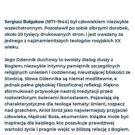
Sergiusz Bułgakow
(1871–1944) był człowiekiem niezwykle
wszechstronnym. Pozostawił po sobie olbrzymi dorobek,
około 20 tysięcy drukowanych stron, i jest uważany za
jednego z najznamienitszych teologów rosyjskich XX
wieku.
Jego Dziennik duchowy to swoisty dialog duszy z
Bogiem, niezwykle intymny pamiętnik szczególnych
religijnych uniesień i codziennej, nieustającej bliskości ze
Stwórcą. Słowa Dziennika są niemal modlitewne, a
jednak pełne głębokiej filozoficznej refleksji. Piękno
sformułowań przywołuje nastrój medytacji przed
rozświetlonym świecami ikonostasem. Pojawiają się
charakterystyczne dla teologa tematy: śmierć, rozpacz
nad grzechem, Anioł Stróż jako najwierniejszy przyjaciel
człowieka, Mądrość Boża, ekumenizm. Książka może być
inspiracją dla każdego, kto poszukuje prawdziwej
wartości życia i pragnie wejść w bliższą relację z Bogiem.