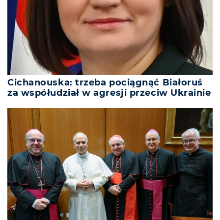
Cichanouska: trzeba pociągnąć Białoruś
za współudział w agresji przeciw Ukrainie