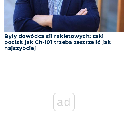
Były dowódca sił rakietowych: taki
pocisk jak Ch-101 trzeba zestrzelić jak
najszybciej
ad