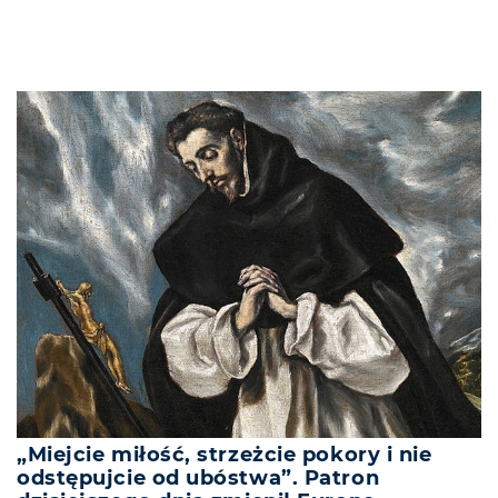
„Miejcie miłość, strzeżcie pokory i nie
odstępujcie od ubóstwa”. Patron