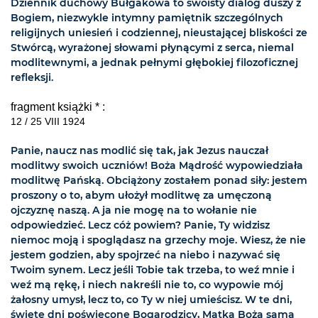
Dziennik duchowy Bułgakowa to swoisty dialog duszy z
Bogiem, niezwykle intymny pamiętnik szczególnych
religijnych uniesień i codziennej, nieustającej bliskości ze
Stwórcą, wyrażonej słowami płynącymi z serca, niemal
modlitewnymi, a jednak pełnymi głębokiej filozoficznej
refleksji.
fragment książki * :
12 / 25 VIII 1924
Panie, naucz nas modlić się tak, jak Jezus nauczał
modlitwy swoich uczniów! Boża Mądrość wypowiedziała
modlitwę Pańską. Obciążony zostałem ponad siły: jestem
proszony o to, abym ułożył modlitwę za umęczoną
ojczyznę naszą. A ja nie mogę na to wołanie nie
odpowiedzieć. Lecz cóż powiem? Panie, Ty widzisz
niemoc moją i spoglądasz na grzechy moje. Wiesz, że nie
jestem godzien, aby spojrzeć na niebo i nazywać się
Twoim synem. Lecz jeśli Tobie tak trzeba, to weź mnie i
weź mą rękę, i niech nakreśli nie to, co wypowie mój
żałosny umysł, lecz to, co Ty w niej umieścisz. W te dni,
święte dni poświęcone Bogarodzicy, Matka Boża sama