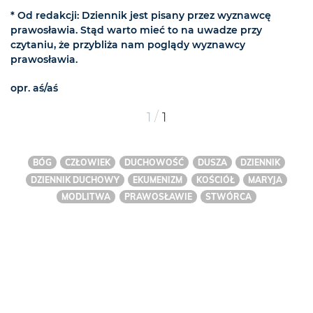
* Od redakcji: Dziennik jest pisany przez wyznawcę
prawosławia. Stąd warto mieć to na uwadze przy
czytaniu, że przybliża nam poglądy wyznawcy
prawosławia.
opr. aś/aś
/
1
1
BÓG
CZŁOWIEK
DUCHOWOŚĆ
DUSZA
DZIENNIK
DZIENNIK DUCHOWY
EKUMENIZM
KOŚCIÓŁ
MARYJA
MODLITWA
PRAWOSŁAWIE
STWÓRCA