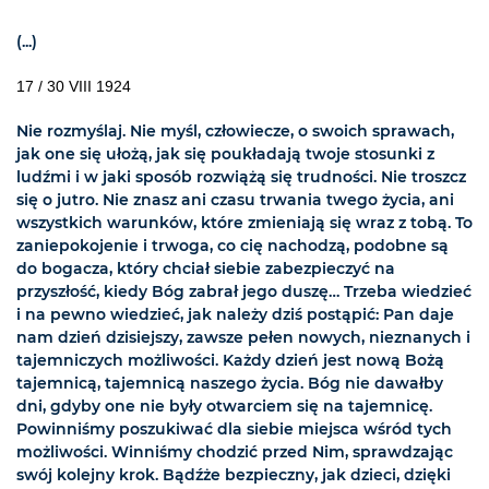
(...)
17 / 30 VIII 1924
Nie rozmyślaj. Nie myśl, człowiecze, o swoich sprawach,
jak one się ułożą, jak się poukładają twoje stosunki z
ludźmi i w jaki sposób rozwiążą się trudności. Nie troszcz
się o jutro. Nie znasz ani czasu trwania twego życia, ani
wszystkich warunków, które zmieniają się wraz z tobą. To
zaniepokojenie i trwoga, co cię nachodzą, podobne są
do bogacza, który chciał siebie zabezpieczyć na
przyszłość, kiedy Bóg zabrał jego duszę… Trzeba wiedzieć
i na pewno wiedzieć, jak należy dziś postąpić: Pan daje
nam dzień dzisiejszy, zawsze pełen nowych, nieznanych i
tajemniczych możliwości. Każdy dzień jest nową Bożą
tajemnicą, tajemnicą naszego życia. Bóg nie dawałby
dni, gdyby one nie były otwarciem się na tajemnicę.
Powinniśmy poszukiwać dla siebie miejsca wśród tych
możliwości. Winniśmy chodzić przed Nim, sprawdzając
swój kolejny krok. Bądźże bezpieczny, jak dzieci, dzięki