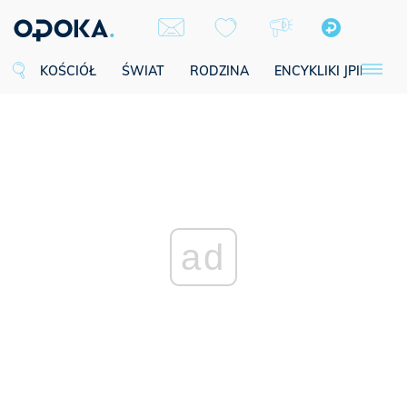
KOŚCIÓŁ
ŚWIAT
RODZINA
ENCYKLIKI JPII
SE
ad