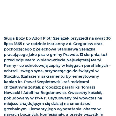
Sługa Boży bp Adolf Piotr Szelążek przyszedł na świat 30
lipca 1865 r. w rodzinie Marianny z d. Gregoriew oraz
pochodzącego z Żelechowa Stanisława Szelążka,
pracującego jako pisarz gminy Prawda. 13 sierpnia, tuż
przed odpustem Wniebowzięcia Najświętszej Maryi
Panny - co odnotowują zapisy w księgach parafialnych -
ochrzcili swego syna, przynosząc go do świątyni w
Stoczku. Szafarzem sakramentu był emerytowany
kapłan ks. Paweł Szepietowski, zaś rodzicami
chrzestnymi zostali: proboszcz parafii ks. Tomasz
Nowacki i Adolfina Bogdanowicz. Ówczesny kościół,
pobudowany w 1774 r., usytuowany był wówczas na
miejscu znajdującym się dzisiaj na cmentarzu
grzebalnym. Elementy jego wyposażenia: ołtarze w
nawach bocznych, konfesjonały, a przede wszystkim