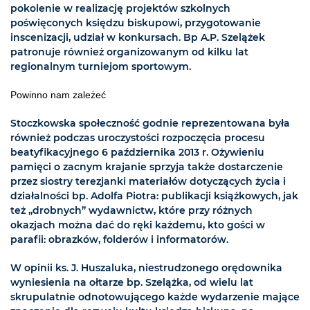
pokolenie w realizację projektów szkolnych
poświęconych księdzu biskupowi, przygotowanie
inscenizacji, udział w konkursach. Bp A.P. Szelążek
patronuje również organizowanym od kilku lat
regionalnym turniejom sportowym.
Powinno nam zależeć
Stoczkowska społeczność godnie reprezentowana była
również podczas uroczystości rozpoczęcia procesu
beatyfikacyjnego 6 października 2013 r. Ożywieniu
pamięci o zacnym krajanie sprzyja także dostarczenie
przez siostry terezjanki materiałów dotyczących życia i
działalności bp. Adolfa Piotra: publikacji książkowych, jak
też „drobnych” wydawnictw, które przy różnych
okazjach można dać do ręki każdemu, kto gości w
parafii: obrazków, folderów i informatorów.
W opinii ks. J. Huszaluka, niestrudzonego orędownika
wyniesienia na ołtarze bp. Szelążka, od wielu lat
skrupulatnie odnotowującego każde wydarzenie mające