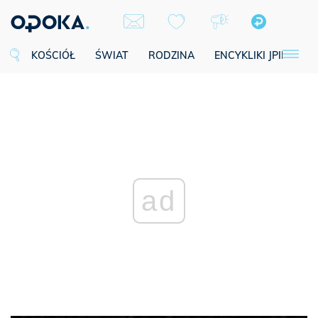
KOŚCIÓŁ
ŚWIAT
RODZINA
ENCYKLIKI JPII
SE
ad