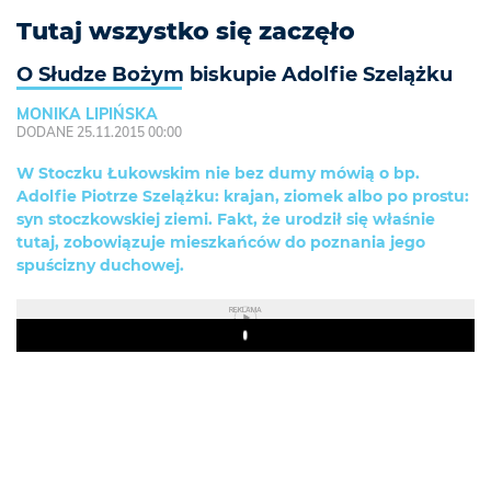
Tutaj wszystko się zaczęło
O Słudze Bożym biskupie Adolfie Szelążku
MONIKA LIPIŃSKA
DODANE 25.11.2015 00:00
W Stoczku Łukowskim nie bez dumy mówią o bp.
Adolfie Piotrze Szelążku: krajan, ziomek albo po prostu:
syn stoczkowskiej ziemi. Fakt, że urodził się właśnie
tutaj, zobowiązuje mieszkańców do poznania jego
spuścizny duchowej.
REKLAMA
Play