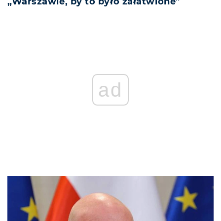
„Warszawie, by to było załatwione”
ad