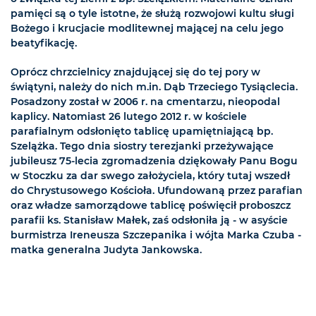
pamięci są o tyle istotne, że służą rozwojowi kultu sługi
Bożego i krucjacie modlitewnej mającej na celu jego
beatyfikację.
Oprócz chrzcielnicy znajdującej się do tej pory w
świątyni, należy do nich m.in. Dąb Trzeciego Tysiąclecia.
Posadzony został w 2006 r. na cmentarzu, nieopodal
kaplicy. Natomiast 26 lutego 2012 r. w kościele
parafialnym odsłonięto tablicę upamiętniającą bp.
Szelążka. Tego dnia siostry terezjanki przeżywające
jubileusz 75-lecia zgromadzenia dziękowały Panu Bogu
w Stoczku za dar swego założyciela, który tutaj wszedł
do Chrystusowego Kościoła. Ufundowaną przez parafian
oraz władze samorządowe tablicę poświęcił proboszcz
parafii ks. Stanisław Małek, zaś odsłoniła ją - w asyście
burmistrza Ireneusza Szczepanika i wójta Marka Czuba -
matka generalna Judyta Jankowska.