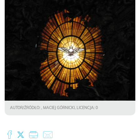
AUTOR/ŹRÓDŁO: , MACIEJ GÓRNICKI, LICENCJA: 0