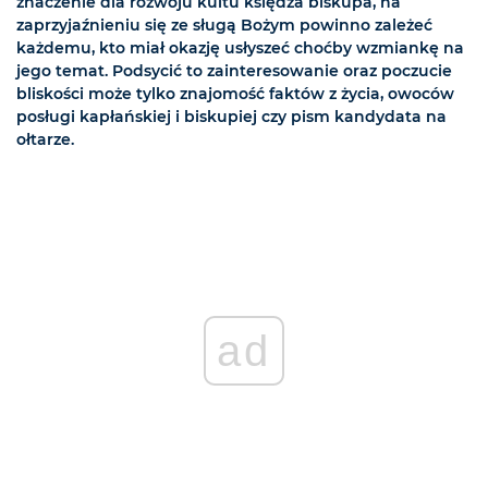
znaczenie dla rozwoju kultu księdza biskupa, na
zaprzyjaźnieniu się ze sługą Bożym powinno zależeć
każdemu, kto miał okazję usłyszeć choćby wzmiankę na
jego temat. Podsycić to zainteresowanie oraz poczucie
bliskości może tylko znajomość faktów z życia, owoców
posługi kapłańskiej i biskupiej czy pism kandydata na
ołtarze.
ad