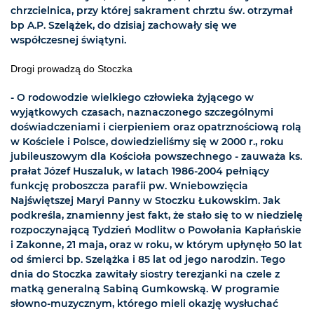
chrzcielnica, przy której sakrament chrztu św. otrzymał
bp A.P. Szelążek, do dzisiaj zachowały się we
współczesnej świątyni.
Drogi prowadzą do Stoczka
- O rodowodzie wielkiego człowieka żyjącego w
wyjątkowych czasach, naznaczonego szczególnymi
doświadczeniami i cierpieniem oraz opatrznościową rolą
w Kościele i Polsce, dowiedzieliśmy się w 2000 r., roku
jubileuszowym dla Kościoła powszechnego - zauważa ks.
prałat Józef Huszaluk, w latach 1986-2004 pełniący
funkcję proboszcza parafii pw. Wniebowzięcia
Najświętszej Maryi Panny w Stoczku Łukowskim. Jak
podkreśla, znamienny jest fakt, że stało się to w niedzielę
rozpoczynającą Tydzień Modlitw o Powołania Kapłańskie
i Zakonne, 21 maja, oraz w roku, w którym upłynęło 50 lat
od śmierci bp. Szelążka i 85 lat od jego narodzin. Tego
dnia do Stoczka zawitały siostry terezjanki na czele z
matką generalną Sabiną Gumkowską. W programie
słowno-muzycznym, którego mieli okazję wysłuchać