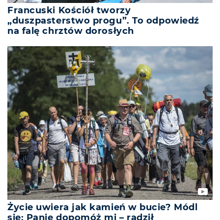
Francuski Kościół tworzy
„duszpasterstwo progu”. To odpowiedź
na falę chrztów dorosłych
Życie uwiera jak kamień w bucie? Módl
się: Panie dopomóż mi – radził