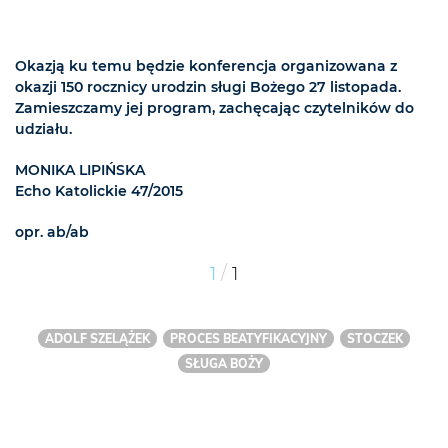
Okazją ku temu będzie konferencja organizowana z
okazji 150 rocznicy urodzin sługi Bożego 27 listopada.
Zamieszczamy jej program, zachęcając czytelników do
udziału.
MONIKA LIPIŃSKA
Echo Katolickie 47/2015
opr. ab/ab
/
1
1
ADOLF SZELĄŻEK
PROCES BEATYFIKACYJNY
STOCZEK
SŁUGA BOŻY