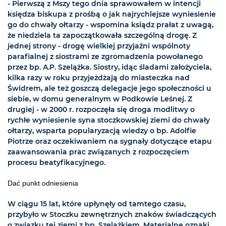
- Pierwszą z Mszy tego dnia sprawowałem w intencji
księdza biskupa z prośbą o jak najrychlejsze wyniesienie
go do chwały ołtarzy - wspomina ksiądz prałat z uwagą,
że niedziela ta zapoczątkowała szczególną drogę. Z
jednej strony - drogę wielkiej przyjaźni wspólnoty
parafialnej z siostrami ze zgromadzenia powołanego
przez bp. A.P. Szelążka. Siostry, idąc śladami założyciela,
kilka razy w roku przyjeżdżają do miasteczka nad
Świdrem, ale też goszczą delegacje jego społeczności u
siebie, w domu generalnym w Podkowie Leśnej. Z
drugiej - w 2000 r. rozpoczęła się droga modlitwy o
rychłe wyniesienie syna stoczkowskiej ziemi do chwały
ołtarzy, wsparta popularyzacją wiedzy o bp. Adolfie
Piotrze oraz oczekiwaniem na sygnały dotyczące etapu
zaawansowania prac związanych z rozpoczęciem
procesu beatyfikacyjnego.
Dać punkt odniesienia
W ciągu 15 lat, które upłynęły od tamtego czasu,
przybyło w Stoczku zewnętrznych znaków świadczących
o związku tej ziemi z bp. Szelążkiem. Materialne oznaki