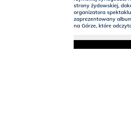
strony żydowskiej, dok
organizatora spektakl
zaprezentowany album 
na Górze, które odczyta