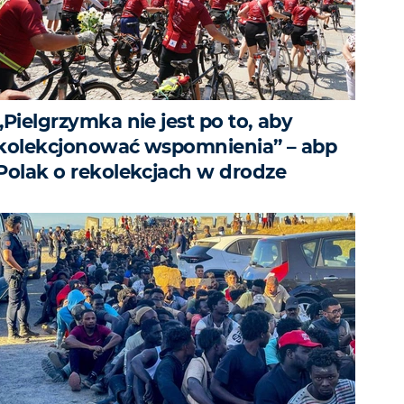
„Pielgrzymka nie jest po to, aby
kolekcjonować wspomnienia” – abp
Polak o rekolekcjach w drodze