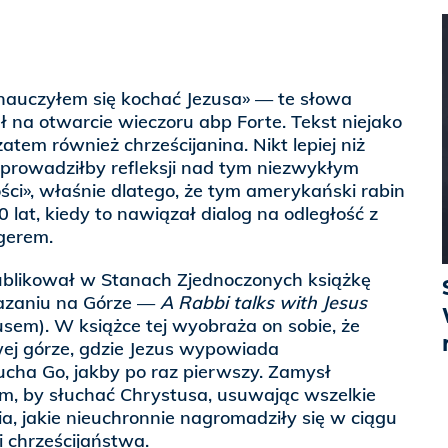
 nauczyłem się kochać Jezusa» — te słowa
 na otwarcie wieczoru abp Forte. Tekst niejako
zatem również chrześcijanina. Nikt lepiej niż
eprowadziłby refleksji nad tym niezwykłym
i», właśnie dlatego, że tym amerykański rabin
 lat, kiedy to nawiązał dialog na odległość z
gerem.
blikował w Stanach Zjednoczonych książkę
azaniu na Górze —
A Rabbi talks with Jesus
sem). W książce tej wyobraża on sobie, że
wej górze, gdzie Jezus wypowiada
ucha Go, jakby po raz pierwszy. Zamysł
m, by słuchać Chrystusa, usuwając wszelkie
ia, jakie nieuchronnie nagromadziły się w ciągu
ii chrześcijaństwa.