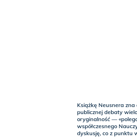
Książkę Neusnera zna 
publicznej debaty wielo
oryginalność — «polega
współczesnego Nauczyci
dyskusję, co z punktu 