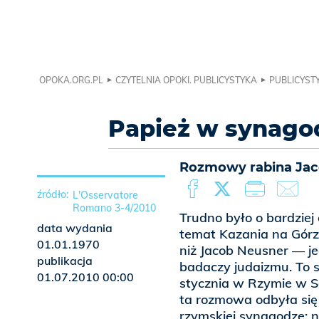
OPOKA.ORG.PL
CZYTELNIA OPOKI. PUBLICYSTYKA
PUBLICYSTY
Papież w synago
Rozmowy rabina Jac
L'Osservatore
Romano 3-4/2010
Trudno było o bardzie
data wydania
temat Kazania na Górz
01.01.1970
niż Jacob Neusner — j
publikacja
badaczy judaizmu. To 
01.07.2010 00:00
stycznia w Rzymie w S
ta rozmowa odbyła się 
rzymskiej synagodze; 