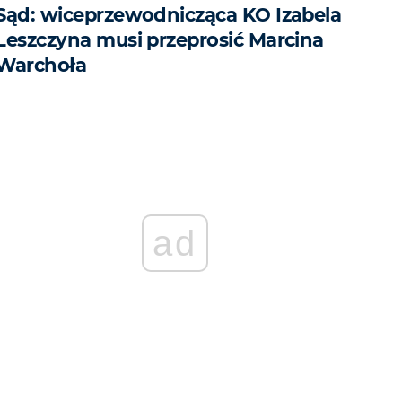
Sąd: wiceprzewodnicząca KO Izabela
Leszczyna musi przeprosić Marcina
Warchoła
ad