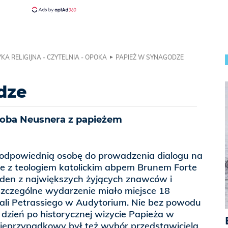
KA RELIGIJNA - CZYTELNIA - OPOKA
PAPIEŻ W SYNAGODZE
dze
oba Neusnera z papieżem
j odpowiednią osobę do prowadzenia dialogu na
e z teologiem katolickim abpem Brunem Forte
eden z największych żyjących znawców i
szczególne wydarzenie miało miejsce 18
ali Petrassiego w Audytorium. Nie bez powodu
dzień po historycznej wizycie Papieża w
nieprzypadkowy był też wybór przedstawiciela