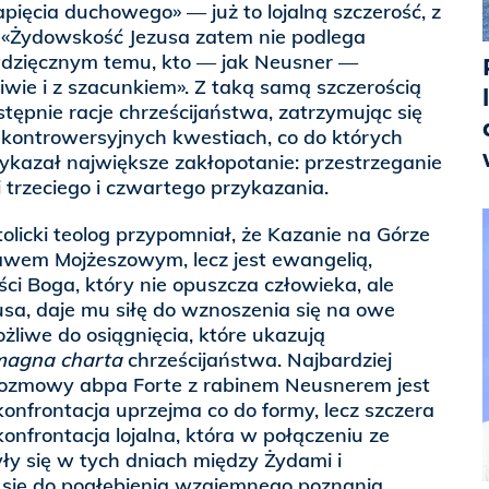
apięcia duchowego» — już to lojalną szczerość, z
: «Żydowskość Jezusa zatem nie podlega
 wdzięcznym temu, kto — jak Neusner —
wie i z szacunkiem». Z taką samą szczerością
tępnie racje chrześcijaństwa, zatrzymując się
 kontrowersyjnych kwestiach, co do których
ykazał największe zakłopotanie: przestrzeganie
i trzeciego i czwartego przykazania.
tolicki teolog przypomniał, że Kazanie na Górze
rawem Mojżeszowym, lecz jest ewangelią,
ci Boga, który nie opuszcza człowieka, ale
usa, daje mu siłę do wznoszenia się na owe
żliwe do osiągnięcia, które ukazują
magna charta
chrześcijaństwa. Najbardziej
ozmowy abpa Forte z rabinem Neusnerem jest
konfrontacja uprzejma co do formy, lecz szczera
 konfrontacja lojalna, która w połączeniu ze
yły się w tych dniach między Żydami i
a się do pogłębienia wzajemnego poznania.