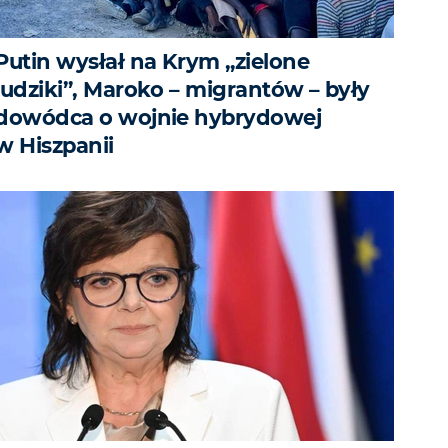
Putin wysłał na Krym „zielone
ludziki”, Maroko – migrantów – były
dowódca o wojnie hybrydowej
w Hiszpanii