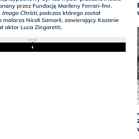
onany przez Fundację Marileny Ferrari-fmr,
u
Imago Christi
, podczas którego został
malarza Nicoli Samorě, zawierający Kazanie
ł aktor Luca Zingaretti.
REKLAMA
Play