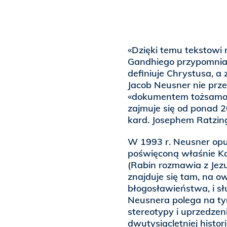
«Dzięki temu tekstowi
Gandhiego przypomniał
definiuje Chrystusa, a 
Jacob Neusner nie prz
«dokumentem tożsamośc
zajmuje się od ponad 20
kard. Josephem Ratzin
W 1993 r. Neusner opu
poświęconą właśnie K
(Rabin rozmawia z Jezu
znajduje się tam, na o
błogosławieństwa, i sł
Neusnera polega na ty
stereotypy i uprzedzen
dwutysiącletniej histor