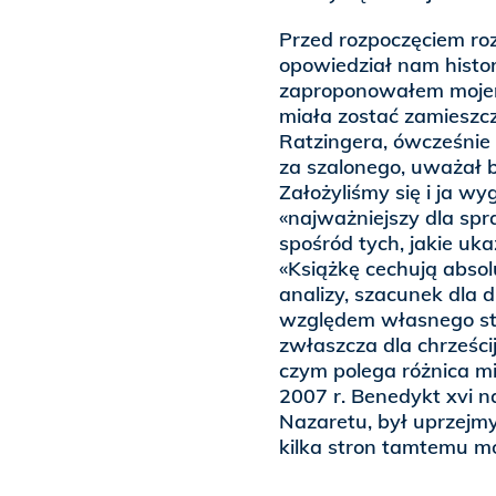
Przed rozpoczęciem ro
opowiedział nam histori
zaproponowałem mojem
miała zostać zamieszc
Ratzingera, ówcześnie
za szalonego, uważał b
Założyliśmy się i ja wyg
«najważniejszy dla sp
spośród tych, jakie ukaz
«Książkę cechują absol
analizy, szacunek dla d
względem własnego sta
zwłaszcza dla chrześci
czym polega różnica mi
2007 r. Benedykt xvi n
Nazaretu, był uprzejm
kilka stron tamtemu mo