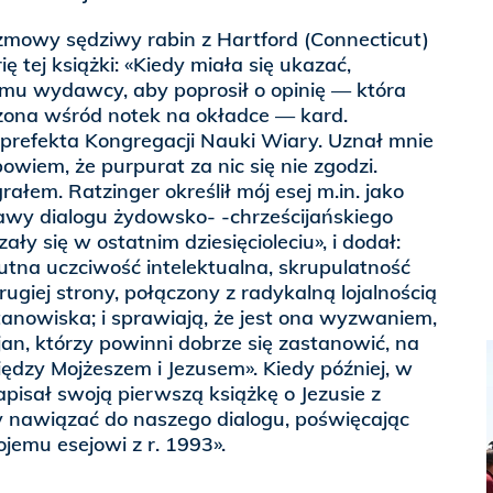
zmowy sędziwy rabin z Hartford (Connecticut)
ę tej książki: «Kiedy miała się ukazać,
u wydawcy, aby poprosił o opinię — która
zona wśród notek na okładce — kard.
 prefekta Kongregacji Nauki Wiary. Uznał mnie
owiem, że purpurat za nic się nie zgodzi.
rałem. Ratzinger określił mój esej m.in. jako
rawy dialogu żydowsko- -chrześcijańskiego
ały się w ostatnim dziesięcioleciu», i dodał:
utna uczciwość intelektualna, skrupulatność
rugiej strony, połączony z radykalną lojalnością
nowiska; i sprawiają, że jest ona wyzwaniem,
jan, którzy powinni dobrze się zastanowić, na
ędzy Mojżeszem i Jezusem». Kiedy później, w
apisał swoją pierwszą książkę o Jezusie z
y nawiązać do naszego dialogu, poświęcając
jemu esejowi z r. 1993».