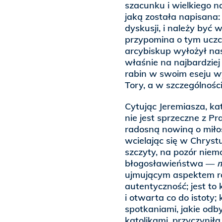
szacunku i wielkiego n
jaką została napisana
dyskusji, i należy być
przypomina o tym uczci
arcybiskup wyłożył nas
właśnie na najbardziej
rabin w swoim eseju w
Tory, a w szczególnośc
Cytując Jeremiasza, ka
nie jest sprzeczne z P
radosną nowiną o miłoś
wcielając się w Chryst
szczyty, na pozór niemo
błogosławieństwa —
ujmującym aspektem r
autentyczność; jest to 
i otwarta co do istoty;
spotkaniami, jakie odb
katolikami, przyczynił