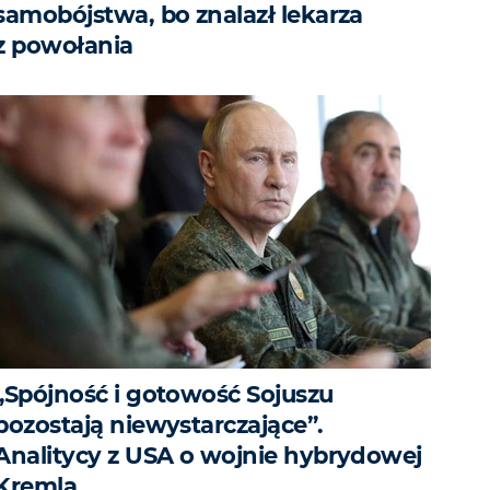
samobójstwa, bo znalazł lekarza
z powołania
„Spójność i gotowość Sojuszu
pozostają niewystarczające”.
Analitycy z USA o wojnie hybrydowej
Kremla