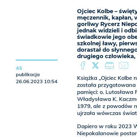
Ojciec Kolbe – święt
męczennik, kapłan, w
gorliwy Rycerz Niepo
jednak widzieli i odb
świadkowie jego obe
szkolnej ławy, pierws
dorastał do słynneg
drugiego człowieka,
AS
publikacja
Książka „Ojciec Kolbe
26.06.2023 10:54
została przygotowana p
pamięci: o. Lutosława P
Władysława K. Kaczma
1979, ale z powodów n
ujrzała wówczas świat
Dopiero w roku 2023
Niepokalanowie posta