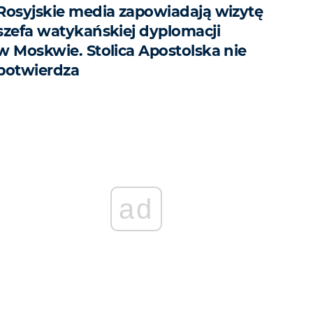
Rosyjskie media zapowiadają wizytę
szefa watykańskiej dyplomacji
w Moskwie. Stolica Apostolska nie
potwierdza
ad