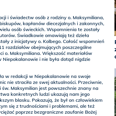
acji i świadectw osób z rodziny o. Maksymiliana,
 biskupów, kapłanów diecezjalnych i zakonnych,
wielu osób świeckich. Wspomnienia te zostały
utorów. Świadkowie omawiają też dzieła
stały z inicjatywy o. Kolbego. Całość wspomnień
 11 rozdziałów obejmujących poszczególne
ości o. Maksymiliana. Większość materiałów
 Niepokalanowie i nie była dotąd nigdzie
ała w redakcji w Niepokalanowie na swoje
ic nie straciła ze swej aktualności. Przeciwnie,
ji św. Maksymilian jest powszechnie znany na
ctwa konkretnych ludzi ukazują nam jego
kszym blasku. Pokazują, że był on człowiekiem
cym się z trudnościami i problemami, ale też
ciężać poprzez bezgraniczne zaufanie Bożej