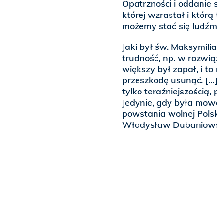
Opatrzności i oddanie s
której wzrastał i którą 
możemy stać się ludźmi
Jaki był św. Maksymilia
trudność, np. w rozw
większy był zapał, i t
przeszkodę usunąć. […]
tylko teraźniejszością
Jedynie, gdy była mowa
powstania wolnej Polsk
Władysław Dubaniowski