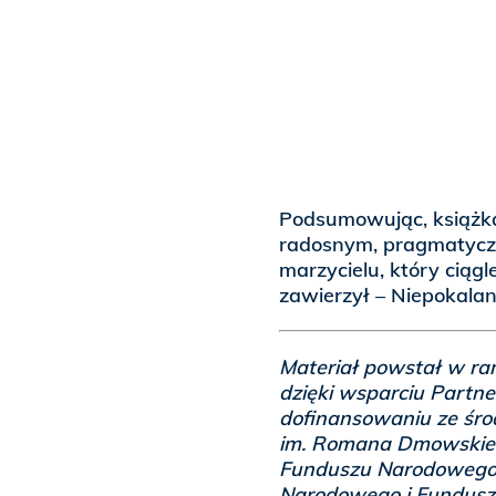
Podsumowując, książka
radosnym, pragmatycz
marzycielu, który ciągl
zawierzył – Niepokalan
Materiał powstał w ra
dzięki wsparciu Partne
dofinansowaniu ze śro
im. Romana Dmowskieg
Funduszu Narodowego; 
Narodowego i Funduszu