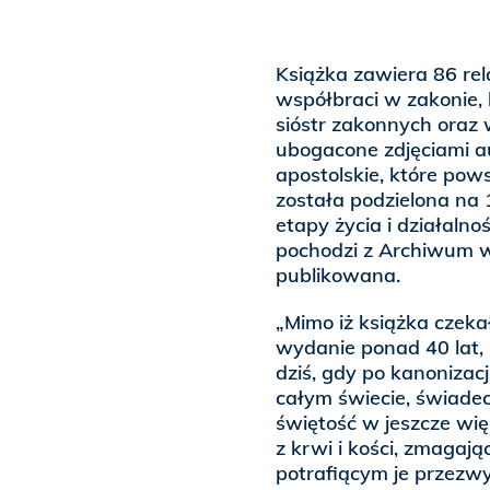
Książka zawiera 86 rel
współbraci w zakonie,
sióstr zakonnych oraz 
ubogacone zdjęciami a
apostolskie, które pow
została podzielona na
etapy życia i działaln
pochodzi z Archiwum w
publikowana.
„Mimo iż książka czek
wydanie ponad 40 lat, n
dziś, gdy po kanonizac
całym świecie, świade
świętość w jeszcze wię
z krwi i kości, zmagają
potrafiącym je przezwy