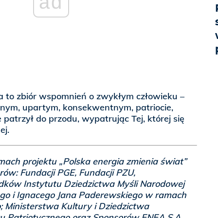
ad
 to zbiór wspomnień o zwykłym człowieku –
nym, upartym, konsekwentnym, patriocie,
e patrzył do przodu, wypatrując Tej, której się
ej.
mach projektu „Polska energia zmienia świat”
rów: Fundacji PGE, Fundacji PZU,
dków Instytutu Dziedzictwa Myśli Narodowej
o i Ignacego Jana Paderewskiego w ramach
Ministerstwa Kultury i Dziedzictwa
 Patriotycznego oraz Sponsorów ENEA S.A. ,