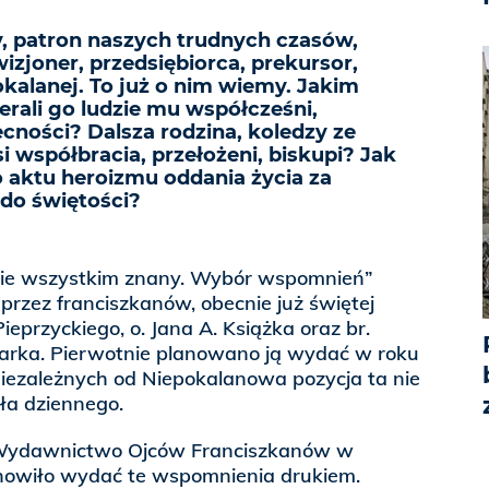
y, patron naszych trudnych czasów,
izjoner, przedsiębiorca, prekursor,
kalanej. To już o nim wiemy. Jakim
ierali go ludzie mu współcześni,
cności? Dalsza rodzina, koledzy ze
i współbracia, przełożeni, biskupi? Jak
o aktu heroizmu oddania życia za
 do świętości?
 nie wszystkim znany. Wybór wspomnień”
rzez franciszkanów, obecnie już świętej
ieprzyckiego, o. Jana A. Książka oraz br.
rka. Pierwotnie planowano ją wydać w roku
iezależnych od Niepokalanowa pozycja ta nie
ła dziennego.
 Wydawnictwo Ojców Franciszkanów w
nowiło wydać te wspomnienia drukiem.