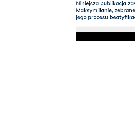
Niniejsza publikacja z
Maksymilianie, zebran
jego procesu beatyfika