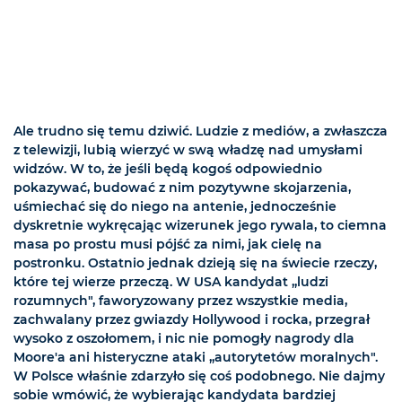
Ale trudno się temu dziwić. Ludzie z mediów, a zwłaszcza
z telewizji, lubią wierzyć w swą władzę nad umysłami
widzów. W to, że jeśli będą kogoś odpowiednio
pokazywać, budować z nim pozytywne skojarzenia,
uśmiechać się do niego na antenie, jednocześnie
dyskretnie wykręcając wizerunek jego rywala, to ciemna
masa po prostu musi pójść za nimi, jak cielę na
postronku. Ostatnio jednak dzieją się na świecie rzeczy,
które tej wierze przeczą. W USA kandydat „ludzi
rozumnych", faworyzowany przez wszystkie media,
zachwalany przez gwiazdy Hollywood i rocka, przegrał
wysoko z oszołomem, i nic nie pomogły nagrody dla
Moore'a ani histeryczne ataki „autorytetów moralnych".
W Polsce właśnie zdarzyło się coś podobnego. Nie dajmy
sobie wmówić, że wybierając kandydata bardziej