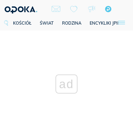
KOŚCIÓŁ
ŚWIAT
RODZINA
ENCYKLIKI JPII
SE
ad