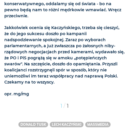
konserwatywnego, oddalamy się od świata - bo na
pewno będą nam to różni mędrkowie wmawiać. Wręcz
przeciwnie.
Jakkolwiek ocenia się Kaczyńskiego, trzeba się cieszyć,
że do jego sukcesu doszło po kampanii
nadspodziewanie spokojnej. Zaraz po wyborach
parlamentarnych, a już zwłaszcza po żałosnych niby-
rządowych negocjacjach przed kamerami, wydawało się,
że PO i PiS pogrążą się w amoku „potępieńczych
swarów". Na szczęście, doszło do opamiętania. Przyszli
koalicjanci rozstrzygnęli spór w sposób, który nie
uniemożliwi im teraz współpracy nad naprawą Polski.
Czekamy na to wszyscy.
opr. mg/mg
/
1
1
DONALD TUSK
LECH KACZYŃSKI
MASSMEDIA