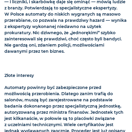
— I liczniki, i skarbówkę daje się ominąć — mówią ludzie
z branży. Potwierdzają to specjalistyczne ekspertyzy.
W Polsce automaty do niskich wygranych są masowo
przerabiane, co pozwala na prawdziwy hazard — wynika
z ekspertyzy wykonanej niedawno na użytek
prokuratury. Nic dziwnego, że „jednorękimi” szybko
zainteresowali się prawdziwi, choć często byli bandyci.
Nie gardzą oni, zdaniem policji, możliwościami
dawanymi przez ten biznes.
Złote interesy
Automaty powinny być zabezpieczone przed
możliwością przerobienia. Dlatego zanim trafią do
salonów, muszą być zarejestrowane na podstawie
badania dokonanego przez specjalistyczną jednostkę,
autoryzowaną przez ministra finansów. Jednostek tych
jest kilkanaście, w połowie są to placówki związane
z uczelniami technicznymi. Wiele certyfikatów jest
jednak wydawanych zaocznie. Proceder jest już opisany