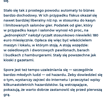
się.
Stało się tak z prostego powodu: automaty to biznes
bardzo dochodowy. W ich przypadku fiskus okazał się
nawet bardziej liberalny niż np. w stosunku do kasyn
i limitowanych salonów gier. Podatek od gier, który
w przypadku kasyn i salonów wynosi 45 proc., na
„jednorękich” nałożył ryczałt stosunkowo niewielki: 180
euro miesięcznie. Opłaca się więc być właścicielem
maszyn i lokalu, w którym stoją. A stoją wszędzie:
w osiedlowych i dworcowych pawilonach, barach
i budkach z hamburgerami. Stały się powszechne jak
kioski z gazetami.
Spore jest też tempo uzależniania się — szczególnie
bardzo młodych ludzi — od hazardu. Żeby dowiedzieć się
o tym, wystarczy zajrzeć do Internetu i przeczytać wpisy
kilkunastoletnich hazardzistów. Są wstrząsające,
pokazują, że warto dobrze zastanowić się przed pierwszą
grą.