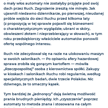
o mały włos automaty nie zostałyby przyjęte pod swój
dach przez Ruch. Zagrożenie zresztą nie minęło. Jak
ujawnili niedawno dziennikarze, po pierwszej, nieudanej
próbie wejścia do sieci Ruchu przed kilkoma laty
(z propozycją w tej sprawie pojawili się biznesmeni
o charakterystycznym wyglądzie; ubrani w skóry,
obwieszeni złotem i nieprzebierający w słowach), w tym
roku przedsiębiorczy właściciele automatów ponowili
ofertę wspólnego interesu.
Ruch nie zdecydował się na razie na ulokowaniu maszyn
w swoich salonikach. — Po opisaniu afery hazardowej
sprawa zrobiła się gorącym kartoflem — mówiła
„Rzeczpospolitej” osoba z kierownictwa spółki. Zakupy
w kioskach i salonikach Ruchu robi regularnie, według
specjalistycznych badań, dwie trzecie Polaków. Nic
dziwnego, że to smaczny kąsek.
Tym bardziej że „jednoręcy” dają świetną możliwość
prania brudnych pieniędzy. Ich „czyszczenie” poprzez
automaty to metoda znana i stosowana na całym