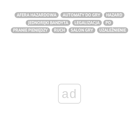
AFERA HAZARDOWA
AUTOMATY DO GRY
HAZARD
JEDNORĘKI BANDYTA
LEGALIZACJA
PO
PRANIE PIENIĘDZY
RUCH
SALON GRY
UZALEŻNIENIE
ad