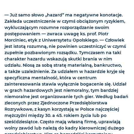
— Już samo słowo „hazard” ma negatywne konotacje.
Zakłada uczestniczenie w czymś obciążonym ryzykiem,
wykluczającym rozumne rozporządzanie swoim
postępowaniem — zwraca uwagę ks. prof. Piotr
Morciniec, etyk z Uniwersytetu Opolskiego. — Człowiek
jest istotą rozumną, nie powinien uczestniczyć w czymś
zupełnie pozbawionym rozsądku. Tymczasem na taki
charakter hazardu wskazują skutki brania w nim
udziału. Niosą za sobą stratę materialną, bankructwo,
a także uzależnienie. Za udziałem w hazardzie kryje się
specyficzna mentalność, która w centrum
zainteresowania stawia wyłącznie bogacenie się. Udział
w grach hazardowych jest niemoralny, tym bardziej
niemoralne jest organizowanie tych gier. Według badań
zleconych przez Zjednoczone Przedsiębiorstwa
Rozrywkowe, z kasyn korzystają w Polsce najczęściej
mężczyźni między 30. a 45. rokiem życia lub po
sześćdziesiątce. Często mają własną firmę, uprawiają
wolny zawód lub należą do kadry kierowniczej dużego