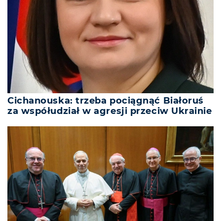
Cichanouska: trzeba pociągnąć Białoruś
za współudział w agresji przeciw Ukrainie