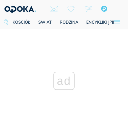
KOŚCIÓŁ
ŚWIAT
RODZINA
ENCYKLIKI JPII
SE
ad