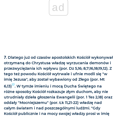
ad
7
. Dlatego już od czasów apostolskich Kościół wykonywał
otrzymaną do Chrystusa władzę wyrzucania demonów i
przezwyciężania ich wpływu (por. Dz 5,16; 8,7;16,18;19,12). Z
tego też powodu Kościół wytrwale i ufnie modli się "w
imię Jezusa", aby został wybawiony od Złego (por. Mt
17
6,13)
. W tymże imieniu i mocą Ducha Świętego na
różne sposoby Kościół rozkazuje złym duchom, aby nie
utrudniały dzieła głoszenia Ewangelii (por. 1 Tes 2,18) oraz
oddały "Mocniejszemu" (por. Łk 11,21-22) władzę nad
całym światem i nad poszczególnymi ludźmi. "Gdy
Kościół publicznie i na mocy swojej władzy prosi w imię