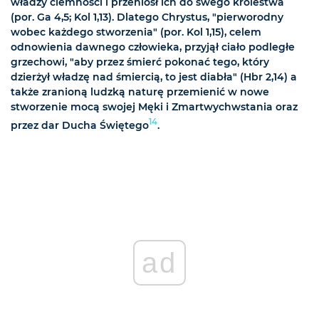
władzy ciemności i przeniósł ich do swego królestwa
(por. Ga 4,5; Kol 1,13). Dlatego Chrystus, "pierworodny
wobec każdego stworzenia" (por. Kol 1,15), celem
odnowienia dawnego człowieka, przyjął ciało podległe
grzechowi, "aby przez śmierć pokonać tego, który
dzierżył władzę nad śmiercią, to jest diabła" (Hbr 2,14) a
także zranioną ludzką naturę przemienić w nowe
stworzenie mocą swojej Męki i Zmartwychwstania oraz
14
przez dar Ducha Świętego
.
ad