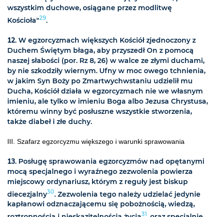
wszystkim duchowe, osiągane przez modlitwę
29
Kościoła"
.
12
. W egzorcyzmach większych Kościół zjednoczony z
Duchem Świętym błaga, aby przyszedł On z pomocą
naszej słabości (por. Rz 8, 26) w walce ze złymi duchami,
by nie szkodziły wiernym. Ufny w moc owego tchnienia,
w jakim Syn Boży po Zmartwychwstaniu udzielił mu
Ducha, Kościół działa w egzorcyzmach nie we własnym
imieniu, ale tylko w imieniu Boga albo Jezusa Chrystusa,
któremu winny być posłuszne wszystkie stworzenia,
także diabeł i złe duchy.
III. Szafarz egzorcyzmu większego i warunki sprawowania
13
. Posługę sprawowania egzorcyzmów nad opętanymi
mocą specjalnego i wyraźnego zezwolenia powierza
miejscowy ordynariusz, którym z reguły jest biskup
30
diecezjalny
. Zezwolenia tego należy udzielać jedynie
kapłanowi odznaczającemu się pobożnością, wiedzą,
31
roztropnością i nieskazitelnością życia
, oraz specjalnie