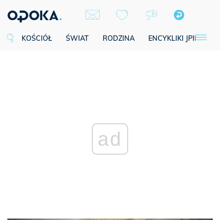
KOŚCIÓŁ
ŚWIAT
RODZINA
ENCYKLIKI JPII
SE
ad