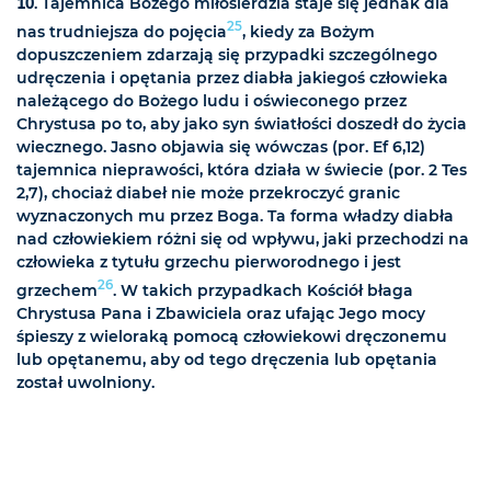
10
. Tajemnica Bożego miłosierdzia staje się jednak dla
25
nas trudniejsza do pojęcia
, kiedy za Bożym
dopuszczeniem zdarzają się przypadki szczególnego
udręczenia i opętania przez diabła jakiegoś człowieka
należącego do Bożego ludu i oświeconego przez
Chrystusa po to, aby jako syn światłości doszedł do życia
wiecznego. Jasno objawia się wówczas (por. Ef 6,12)
tajemnica nieprawości, która działa w świecie (por. 2 Tes
2,7), chociaż diabeł nie może przekroczyć granic
wyznaczonych mu przez Boga. Ta forma władzy diabła
nad człowiekiem różni się od wpływu, jaki przechodzi na
człowieka z tytułu grzechu pierworodnego i jest
26
grzechem
. W takich przypadkach Kościół błaga
Chrystusa Pana i Zbawiciela oraz ufając Jego mocy
śpieszy z wieloraką pomocą człowiekowi dręczonemu
lub opętanemu, aby od tego dręczenia lub opętania
został uwolniony.