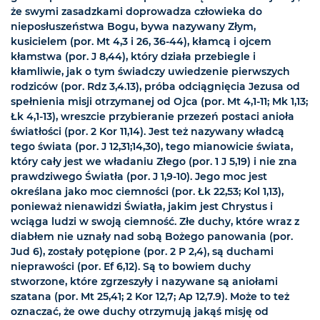
że swymi zasadzkami doprowadza człowieka do
nieposłuszeństwa Bogu, bywa nazywany Złym,
kusicielem (por. Mt 4,3 i 26, 36-44), kłamcą i ojcem
kłamstwa (por. J 8,44), który działa przebiegle i
kłamliwie, jak o tym świadczy uwiedzenie pierwszych
rodziców (por. Rdz 3,4.13), próba odciągnięcia Jezusa od
spełnienia misji otrzymanej od Ojca (por. Mt 4,1-11; Mk 1,13;
Łk 4,1-13), wreszcie przybieranie przezeń postaci anioła
światłości (por. 2 Kor 11,14). Jest też nazywany władcą
tego świata (por. J 12,31;14,30), tego mianowicie świata,
który cały jest we władaniu Złego (por. 1 J 5,19) i nie zna
prawdziwego Światła (por. J 1,9-10). Jego moc jest
określana jako moc ciemności (por. Łk 22,53; Kol 1,13),
ponieważ nienawidzi Światła, jakim jest Chrystus i
wciąga ludzi w swoją ciemność. Złe duchy, które wraz z
diabłem nie uznały nad sobą Bożego panowania (por.
Jud 6), zostały potępione (por. 2 P 2,4), są duchami
nieprawości (por. Ef 6,12). Są to bowiem duchy
stworzone, które zgrzeszyły i nazywane są aniołami
szatana (por. Mt 25,41; 2 Kor 12,7; Ap 12,7.9). Może to też
oznaczać, że owe duchy otrzymują jakąś misję od