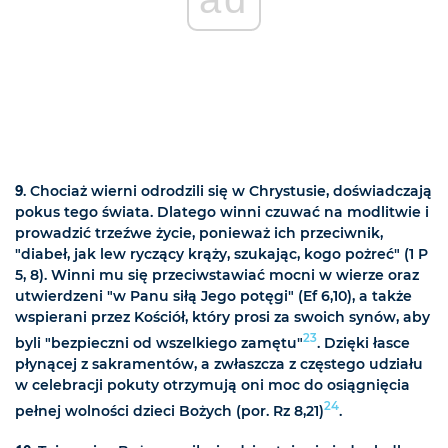
9
. Chociaż wierni odrodzili się w Chrystusie, doświadczają
pokus tego świata. Dlatego winni czuwać na modlitwie i
prowadzić trzeźwe życie, ponieważ ich przeciwnik,
"diabeł, jak lew ryczący krąży, szukając, kogo pożreć" (1 P
5, 8). Winni mu się przeciwstawiać mocni w wierze oraz
utwierdzeni "w Panu siłą Jego potęgi" (Ef 6,10), a także
wspierani przez Kościół, który prosi za swoich synów, aby
23
byli "bezpieczni od wszelkiego zamętu"
. Dzięki łasce
płynącej z sakramentów, a zwłaszcza z częstego udziału
w celebracji pokuty otrzymują oni moc do osiągnięcia
24
pełnej wolności dzieci Bożych (por. Rz 8,21)
.