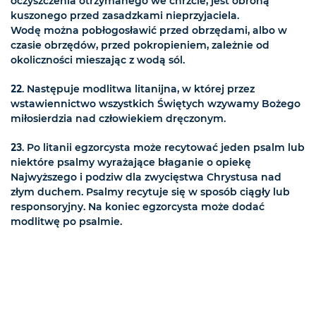
oczyszczenia otrzymanego we chrzcie, jest obroną
kuszonego przed zasadzkami nieprzyjaciela.
Wodę można pobłogosławić przed obrzędami, albo w
czasie obrzędów, przed pokropieniem, zależnie od
okoliczności mieszając z wodą sól.
22
. Następuje modlitwa litanijna, w której przez
wstawiennictwo wszystkich Świętych wzywamy Bożego
miłosierdzia nad człowiekiem dręczonym.
23
. Po litanii egzorcysta może recytować jeden psalm lub
niektóre psalmy wyrażające błaganie o opiekę
Najwyższego i podziw dla zwycięstwa Chrystusa nad
złym duchem. Psalmy recytuje się w sposób ciągły lub
responsoryjny. Na koniec egzorcysta może dodać
modlitwę po psalmie.