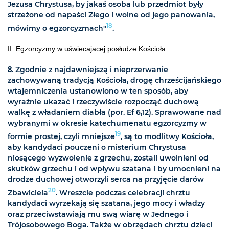
Jezusa Chrystusa, by jakaś osoba lub przedmiot były
strzeżone od napaści Złego i wolne od jego panowania,
18
mówimy o egzorcyzmach"
.
II. Egzorcyzmy w uświecajacej posłudze Kościoła
8
. Zgodnie z najdawniejszą i nieprzerwanie
zachowywaną tradycją Kościoła, drogę chrześcijańskiego
wtajemniczenia ustanowiono w ten sposób, aby
wyraźnie ukazać i rzeczywiście rozpocząć duchową
walkę z władaniem diabła (por. Ef 6,12). Sprawowane nad
wybranymi w okresie katechumenatu egzorcyzmy w
19
formie prostej, czyli mniejsze
, są to modlitwy Kościoła,
aby kandydaci pouczeni o misterium Chrystusa
niosącego wyzwolenie z grzechu, zostali uwolnieni od
skutków grzechu i od wpływu szatana i by umocnieni na
drodze duchowej otworzyli serca na przyjęcie darów
20
Zbawiciela
. Wreszcie podczas celebracji chrztu
kandydaci wyrzekają się szatana, jego mocy i władzy
oraz przeciwstawiają mu swą wiarę w Jednego i
Trójosobowego Boga. Także w obrzędach chrztu dzieci