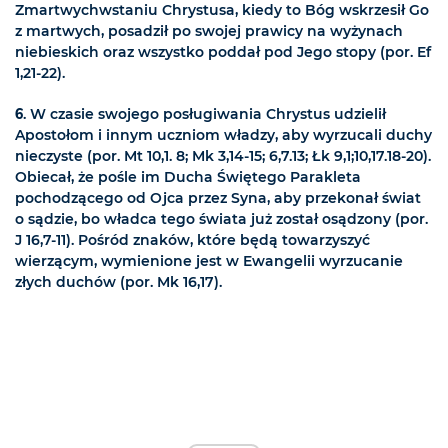
Zmartwychwstaniu Chrystusa, kiedy to Bóg wskrzesił Go
z martwych, posadził po swojej prawicy na wyżynach
niebieskich oraz wszystko poddał pod Jego stopy (por. Ef
1,21-22).
6
. W czasie swojego posługiwania Chrystus udzielił
Apostołom i innym uczniom władzy, aby wyrzucali duchy
nieczyste (por. Mt 10,1. 8; Mk 3,14-15; 6,7.13; Łk 9,1;10,17.18-20).
Obiecał, że pośle im Ducha Świętego Parakleta
pochodzącego od Ojca przez Syna, aby przekonał świat
o sądzie, bo władca tego świata już został osądzony (por.
J 16,7-11). Pośród znaków, które będą towarzyszyć
wierzącym, wymienione jest w Ewangelii wyrzucanie
złych duchów (por. Mk 16,17).