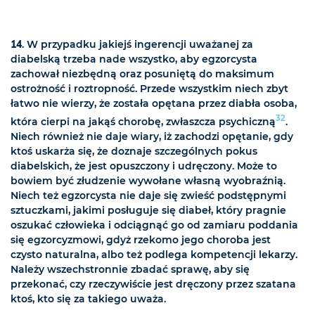
14
. W przypadku jakiejś ingerencji uważanej za
diabelską trzeba nade wszystko, aby egzorcysta
zachował niezbędną oraz posuniętą do maksimum
ostrożność i roztropność. Przede wszystkim niech zbyt
łatwo nie wierzy, że została opętana przez diabła osoba,
32
która cierpi na jakąś chorobę, zwłaszcza psychiczną
.
Niech również nie daje wiary, iż zachodzi opętanie, gdy
ktoś uskarża się, że doznaje szczególnych pokus
diabelskich, że jest opuszczony i udręczony. Może to
bowiem być złudzenie wywołane własną wyobraźnią.
Niech też egzorcysta nie daje się zwieść podstępnymi
sztuczkami, jakimi posługuje się diabeł, który pragnie
oszukać człowieka i odciągnąć go od zamiaru poddania
się egzorcyzmowi, gdyż rzekomo jego choroba jest
czysto naturalna, albo też podlega kompetencji lekarzy.
Należy wszechstronnie zbadać sprawę, aby się
przekonać, czy rzeczywiście jest dręczony przez szatana
ktoś, kto się za takiego uważa.