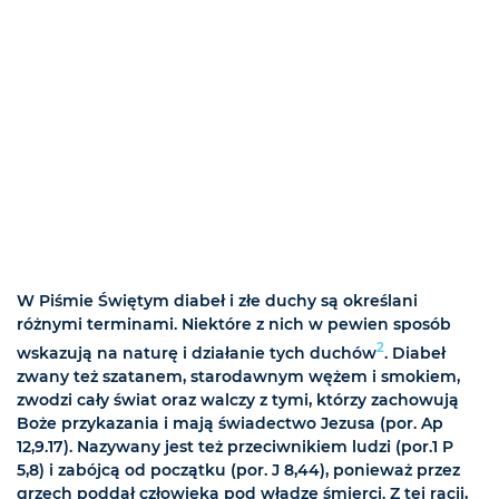
W Piśmie Świętym diabeł i złe duchy są określani
różnymi terminami. Niektóre z nich w pewien sposób
2
wskazują na naturę i działanie tych duchów
. Diabeł
zwany też szatanem, starodawnym wężem i smokiem,
zwodzi cały świat oraz walczy z tymi, którzy zachowują
Boże przykazania i mają świadectwo Jezusa (por. Ap
12,9.17). Nazywany jest też przeciwnikiem ludzi (por.1 P
5,8) i zabójcą od początku (por. J 8,44), ponieważ przez
grzech poddał człowieka pod władzę śmierci. Z tej racji,