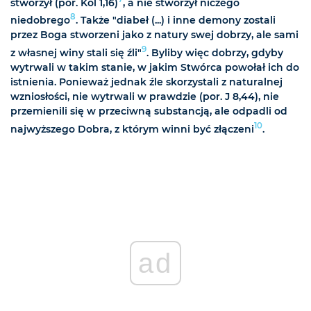
stworzył (por. Kol 1,16)
, a nie stworzył niczego
8
niedobrego
. Także "diabeł (...) i inne demony zostali
przez Boga stworzeni jako z natury swej dobrzy, ale sami
9
z własnej winy stali się źli"
. Byliby więc dobrzy, gdyby
wytrwali w takim stanie, w jakim Stwórca powołał ich do
istnienia. Ponieważ jednak źle skorzystali z naturalnej
wzniosłości, nie wytrwali w prawdzie (por. J 8,44), nie
przemienili się w przeciwną substancją, ale odpadli od
10
najwyższego Dobra, z którym winni być złączeni
.
ad