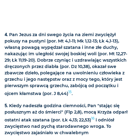
4
. Pan Jezus za dni swego życia na ziemi zwyciężył
pokusy na pustyni (por. Mt 4,1-11; Mk 1,12-13; Łk 4,1-13),
własną powagą wypędzał szatana i inne złe duchy,
nakazując im uległość swojej boskiej woli (por. Mt 12,27-
29; Łk 11;19-20). Dobrze czyniąc i uzdrawiając wszystkich
dręczonych przez diabła (por. Dz 10,38), okazał swe
zbawcze dzieło, polegające na uwolnieniu człowieka z
grzechu i jego następstw oraz z mocy tego, który jest
pierwszym sprawcą grzechu, zabójcą od początku i
15
ojcem kłamstwa (por. J 8,44)
.
5
. Kiedy nadeszła godzina ciemności, Pan "stając się
posłusznym aż do śmierci" (Flp 2,8), mocą Krzyża odparł
16
ostatni atak szatana (por. Łk 4,13; 22,53)
i odniósł
zwycięstwo nad pychą starodawnego wroga. To
zwycięstwo zajaśniało w chwalebnym