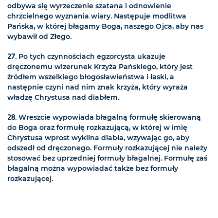
odbywa się wyrzeczenie szatana i odnowienie
chrzcielnego wyznania wiary. Następuje modlitwa
Pańska, w której błagamy Boga, naszego Ojca, aby nas
wybawił od Złego.
27
. Po tych czynnościach egzorcysta ukazuje
dręczonemu wizerunek Krzyża Pańskiego, który jest
źródłem wszelkiego błogosławieństwa i łaski, a
następnie czyni nad nim znak krzyża, który wyraża
władzę Chrystusa nad diabłem.
28
. Wreszcie wypowiada błagalną formułę skierowaną
do Boga oraz formułę rozkazującą, w której w imię
Chrystusa wprost wyklina diabła, wzywając go, aby
odszedł od dręczonego. Formuły rozkazującej nie należy
stosować bez uprzedniej formuły błagalnej. Formułę zaś
błagalną można wypowiadać także bez formuły
rozkazującej.