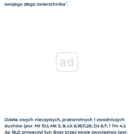
3
swojego złego zwierzchnika
.
ad
Dzieła owych nieczystych, przewrotnych 1 zwodniczych
duchów (por. Mt 10,1; Mk 5, 8; Łk 6,18;11,26; Dz 8,7; 1 Tm 4,1;
Ap 18,2) zniweczył Syn Boży przez swoje zwycięstwo (por.