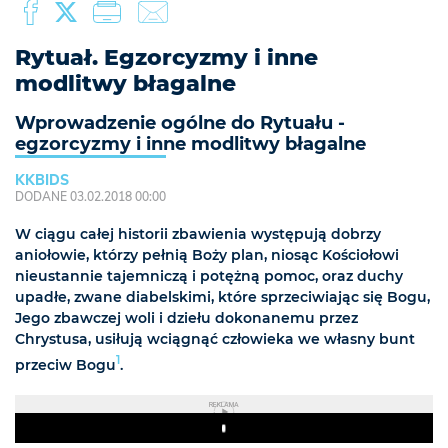
Rytuał. Egzorcyzmy i inne
modlitwy błagalne
Wprowadzenie ogólne do Rytuału -
egzorcyzmy i inne modlitwy błagalne
KKBIDS
DODANE 03.02.2018 00:00
W ciągu całej historii zbawienia występują dobrzy
aniołowie, którzy pełnią Boży plan, niosąc Kościołowi
nieustannie tajemniczą i potężną pomoc, oraz duchy
upadłe, zwane diabelskimi, które sprzeciwiając się Bogu,
Jego zbawczej woli i dziełu dokonanemu przez
Chrystusa, usiłują wciągnąć człowieka we własny bunt
1
przeciw Bogu
.
REKLAMA
Play