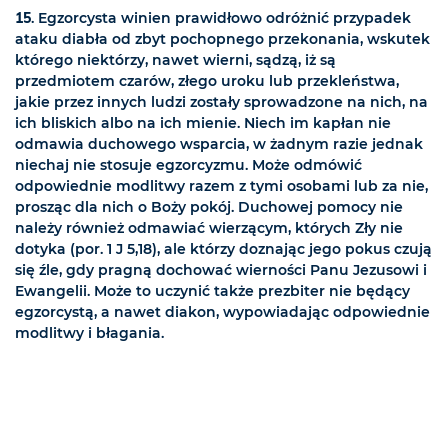
15
. Egzorcysta winien prawidłowo odróżnić przypadek
ataku diabła od zbyt pochopnego przekonania, wskutek
którego niektórzy, nawet wierni, sądzą, iż są
przedmiotem czarów, złego uroku lub przekleństwa,
jakie przez innych ludzi zostały sprowadzone na nich, na
ich bliskich albo na ich mienie. Niech im kapłan nie
odmawia duchowego wsparcia, w żadnym razie jednak
niechaj nie stosuje egzorcyzmu. Może odmówić
odpowiednie modlitwy razem z tymi osobami lub za nie,
prosząc dla nich o Boży pokój. Duchowej pomocy nie
należy również odmawiać wierzącym, których Zły nie
dotyka (por. 1 J 5,18), ale którzy doznając jego pokus czują
się źle, gdy pragną dochować wierności Panu Jezusowi i
Ewangelii. Może to uczynić także prezbiter nie będący
egzorcystą, a nawet diakon, wypowiadając odpowiednie
modlitwy i błagania.