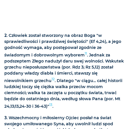
2
. Człowiek został stworzony na obraz Boga "w
sprawiedliwości i prawdziwej świętości" (Ef 4,24), a jego
godność wymaga, aby postępował zgodnie ze
11
świadomym i dobrowolnym wyborem
. Jednak za
podszeptem Złego nadużył daru swej wolności. Wskutek
grzechu nieposłuszeństwa (por. Rdz 3; Rz 5,12) został
poddany władzy diabła i śmierci, stawszy się
12
niewolnikiem grzechu
. Dlatego "w ciągu... całej historii
ludzkiej toczy się ciężka walka przeciw mocom
ciemności; walka ta zaczęta u początku świata, trwać
będzie do ostatniego dnia, według słowa Pana (por. Mt
13
24,13;13,24-30 i 36-43)"
.
3
. Wszechmocny i miłosierny Ojciec posłał na świat
swojego umiłowanego Syna, aby uwolnił ludzi spod