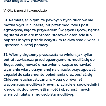
oraz błogosławieństwem.
V. Okoliczności i akomodacje
31
. Pamiętając o tym, że pewnych złych duchów nie
można wyrzucić inaczej niż przez modlitwę i post,
egzorcysta, idąc za przykładem Świętych Ojców, będzie
się starał w miarę możności stosować osobiście lub
poprzez innych przede wszystkim te dwa środki w celu
uproszenia Bożej pomocy.
32
. Wierny dręczony przez szatana winien, jak tylko
potrafi, zwłaszcza przed egzorcyzmem, modlić się do
Boga, podejmować umartwienie, często odnawiać
wyznanie wiary otrzymanej na chrzcie, przystępować
częściej do sakramentu pojednania oraz posilać się
Chlebem eucharystycznym. Mogą go również
wspomagać modlitwą krewni, przyjaciele, spowiednik i
kierownik duchowy, jeśli miłość i obecność innych
wiernych ułatwia mu osobistą modlitwę.