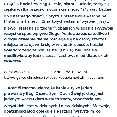
1 J 3,8). Chociaż "w ciągu... całej historii ludzkiej toczy się
ciężka walka przeciw mocom ciemności" i "trwać będzie
4
do ostatniego dnia"
, Chrystus przez swoje Paschalne
Misterium Śmierci i Zmartwychwstania "wyrwał (nas) z
5
niewoli szatana i grzechu"
, obalił ich władanie i wyzwolił
wszystko spod wpływu Złego. Ponieważ zaś szkodliwe i
wrogie działanie diabła rozciąga się na osoby, rzeczy i
miejsca oraz ujawnia się w wieloraki sposób, Kościół
świadom tego że "dni są złe" (Ef 5,16), nie ustaje w
modlitwie, aby ludzie zostali zachowani od diabelskich
zasadzek.
WPROWADZENIE TEOLOGICZNE I PASTORALNE
I. Zwycięstwo chrystusa i władza kościoła nad złymi duchami
1
. Kościół mocno wierzy, że istnieje tylko jeden
prawdziwy Bóg, Ojciec, Syn i Duch Święty, który jest
jedynym Początkiem wszechrzeczy, Stworzycielem
6
wszystkich istot widzialnych i niewidzialnych
. W swojej
opatrzności Bóg opiekuje się i rządzi wszystkim, co
7