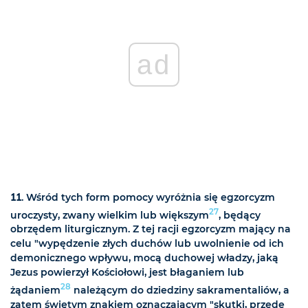
ad
11
. Wśród tych form pomocy wyróżnia się egzorcyzm
27
uroczysty, zwany wielkim lub większym
, będący
obrzędem liturgicznym. Z tej racji egzorcyzm mający na
celu "wypędzenie złych duchów lub uwolnienie od ich
demonicznego wpływu, mocą duchowej władzy, jaką
Jezus powierzył Kościołowi, jest błaganiem lub
28
żądaniem
należącym do dziedziny sakramentaliów, a
zatem świętym znakiem oznaczającym "skutki, przede