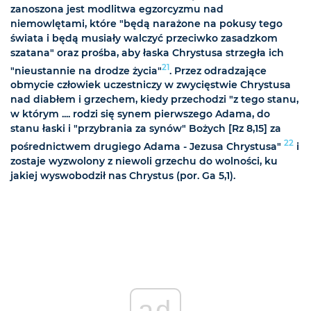
zanoszona jest modlitwa egzorcyzmu nad
niemowlętami, które "będą narażone na pokusy tego
świata i będą musiały walczyć przeciwko zasadzkom
szatana" oraz prośba, aby łaska Chrystusa strzegła ich
21
"nieustannie na drodze życia"
. Przez odradzające
obmycie człowiek uczestniczy w zwycięstwie Chrystusa
nad diabłem i grzechem, kiedy przechodzi "z tego stanu,
w którym .... rodzi się synem pierwszego Adama, do
stanu łaski i "przybrania za synów" Bożych [Rz 8,15] za
22
pośrednictwem drugiego Adama - Jezusa Chrystusa"
i
zostaje wyzwolony z niewoli grzechu do wolności, ku
jakiej wyswobodził nas Chrystus (por. Ga 5,1).
ad