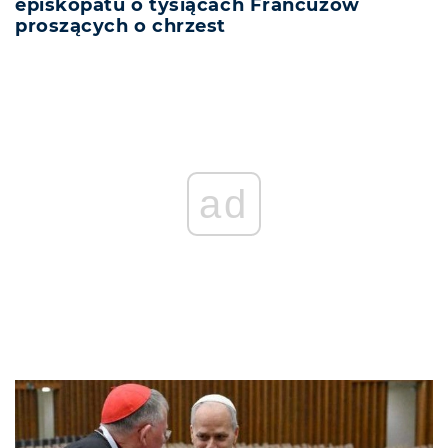
episkopatu o tysiącach Francuzów
proszących o chrzest
ad