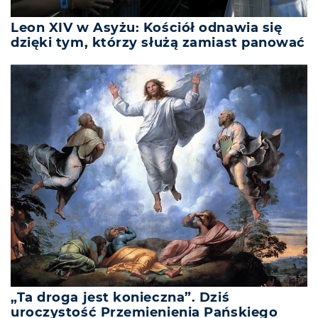
Leon XIV w Asyżu: Kościół odnawia się
dzięki tym, którzy służą zamiast panować
„Ta droga jest konieczna”. Dziś
uroczystość Przemienienia Pańskiego