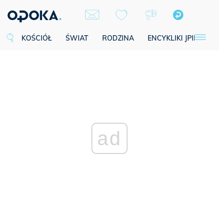
KOŚCIÓŁ
ŚWIAT
RODZINA
ENCYKLIKI JPII
SE
ad