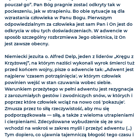
pouczał go”. Pan Bóg pragnie zostać odkryty tak w
pocieszeniu, jak w strapieniu. Bo obie sytuacje są dla
wzrastania człowieka w Panu Bogu. Pierwszym
odpowiedzialnym za człowieka jest sam Pan i On jest do
odkrycia w obu tych doświadczeniach. W adwencie w
sposób szczególny rozbrzmiewa Jego obietnica, iż On
jest zawsze obecny.
Niemiecki jezuita o. Alfred Delp, jeden z liderów „Kręgu z
Krzyżowej”, na którym naziści wykonali wyrok śmierci tuż
przed końcem wojny, pisze o adwencie tak: „Adwent jest
najpierw 'czasem potrząśnięcia', w którym człowiek
powinien wejść w stan czuwania wobec siebie.
Warunkiem przeżytego w pełni adwentu jest rezygnacja
z zarozumiałych gestów i zwodniczych snów, w których i
poprzez które człowiek wciąż na nowo coś 'pokazuje'.
Zmusza przez to siłą rzeczywistość, aby mu się
podporządkowała — siłą, a także z wieloma utrapieniami
i cierpieniami. Zdecydowane wybudzenie się ze snu
wchodzi na wskroś w zakres myśli i przeżyć adwentu (...)
Tym dopiero, co ujawnia tajemniczą błogość tego czasu i