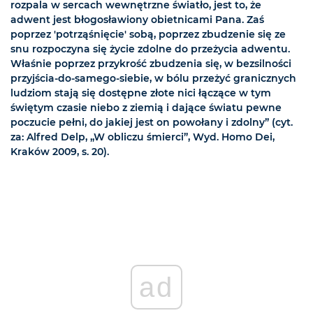
rozpala w sercach wewnętrzne światło, jest to, że
adwent jest błogosławiony obietnicami Pana. Zaś
poprzez 'potrząśnięcie' sobą, poprzez zbudzenie się ze
snu rozpoczyna się życie zdolne do przeżycia adwentu.
Właśnie poprzez przykrość zbudzenia się, w bezsilności
przyjścia-do-samego-siebie, w bólu przeżyć granicznych
ludziom stają się dostępne złote nici łączące w tym
świętym czasie niebo z ziemią i dające światu pewne
poczucie pełni, do jakiej jest on powołany i zdolny” (cyt.
za: Alfred Delp, „W obliczu śmierci”, Wyd. Homo Dei,
Kraków 2009, s. 20).
ad