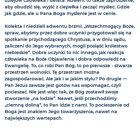
dziejów człowieka i świata. Adwent to także zaproszenie,
aby obudzić się, wyjść z ciepełka i zacząć myśleć. Gdzie
jak gdzie, ale u Pana Boga myślenie jest w cenie.
Kolekta I niedzieli adwentu brzmi: „Wszechmogący Boże,
spraw, abyśmy przez dobre uczynki przygotowali się na
spotkanie przychodzącego Chrystusa, a w dniu sądu,
zaliczeni do Jego wybranych, mogli posiąść królestwo
niebieskie”. Dobre uczynki to nic innego, jak reakcja
człowieka na Boże Objawienie i dobra odpowiedź na
Ewangelię. To, co robi Pan Bóg, to po pierwsze - stwarza
przestrzeń wolności. Tę przestrzeń można
zagospodarować. Ale jak i w jakim stylu? Po drugie —
Pan Jezus zawsze jest gotów nas wspomagać, czyli
pocieszać. Nie jest więc tak, że Bóg zostawił swoje
stworzenie „na lodzie”. Nawet, jeśli przechodzimy
„ciemną doliną”, to Pan idzie z nami. To pocieszenie od
Boga jest znakiem Jego towarzyszenia, nawet na
największych wertepach.