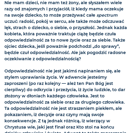
Nie mam dzieci, nie mam też żony, ale słyszałem wiele
razy od znajomych i przyjaciół, iż kiedy mama oczekuje
na swoje dziecko, to może przeżywać całe
spectrum
uczuć: radość, pokój w sercu, ale także może odczuwać
lęk, strach o dziecko, o siebie, o przyszłość. Jednak każda
kobieta, która poważnie traktuje ciążę będzie czuła
odpowiedzialność za to nowe życie oraz za siebie. Także
ojciec dziecka, jeśli poważnie podchodzi „do sprawy”,
będzie czuł odpowiedzialność. Ale jak pogodzić radosne
oczekiwanie z odpowiedzialnością?
Odpowiedzialność nie jest jakimś napinaniem się, ale
stylem uprawiania życia. W adwencie jesteśmy
zaproszeni (po raz kolejny — ależ ten Pan Bóg jest
cierpliwy) do odkrycia i przeżycia, iż życie ludzkie, to dar
złożony w dłoniach każdego człowieka. Jest to
odpowiedzialność za siebie oraz za drugiego człowieka.
Ta odpowiedzialność nie jest straszeniem piekłem, ale
pokazaniem, iż decyzje oraz czyny mają swoje
konsekwencje. Z tą jednak różnicą, iż wierzący w
Chrystusa wie, jaki jest finał oraz Kto stoi na końcu