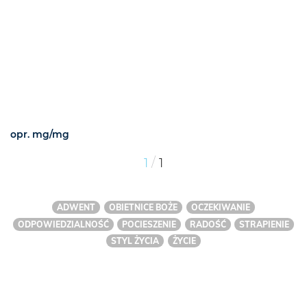
opr. mg/mg
/
1
1
ADWENT
OBIETNICE BOŻE
OCZEKIWANIE
ODPOWIEDZIALNOŚĆ
POCIESZENIE
RADOŚĆ
STRAPIENIE
STYL ŻYCIA
ŻYCIE