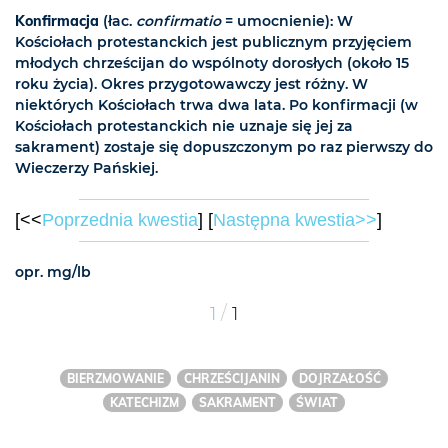
Konfirmacja
(łac.
confirmatio
= umocnienie): W
Kościołach protestanckich jest publicznym przyjęciem
młodych chrześcijan do wspólnoty dorosłych (około 15
roku życia). Okres przygotowawczy jest różny. W
niektórych Kościołach trwa dwa lata. Po konfirmacji (w
Kościołach protestanckich nie uznaje się jej za
sakrament) zostaje się dopuszczonym po raz pierwszy do
Wieczerzy Pańskiej.
[<<
Poprzednia kwestia
] [
Następna kwestia>>
]
opr. mg/lb
/
1
1
BIERZMOWANIE
CHRZEŚCIJANIN
DOJRZAŁOŚĆ
KATECHIZM
SAKRAMENT
ŚWIAT