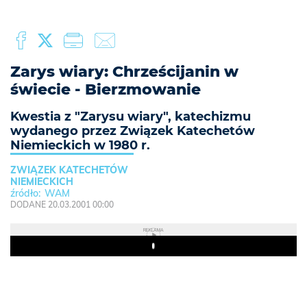
Zarys wiary: Chrześcijanin w
świecie - Bierzmowanie
Kwestia z "Zarysu wiary", katechizmu
wydanego przez Związek Katechetów
Niemieckich w 1980 r.
ZWIĄZEK KATECHETÓW
NIEMIECKICH
WAM
DODANE 20.03.2001 00:00
REKLAMA
Play