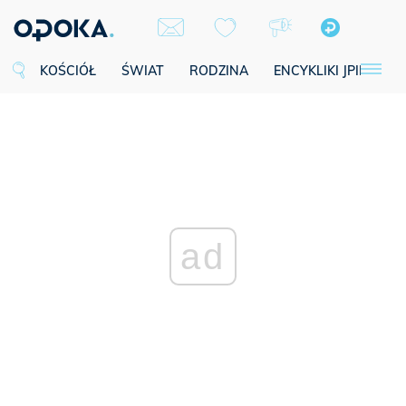
KOŚCIÓŁ
ŚWIAT
RODZINA
ENCYKLIKI JPII
SE
ad