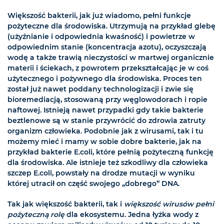
Większość bakterii, jak już wiadomo, pełni funkcje
pożyteczne dla środowiska. Utrzymują na przykład glebę
(użyźnianie i odpowiednia kwaśność) i powietrze w
odpowiednim stanie (koncentracja azotu), oczyszczają
wodę a także trawią nieczystości w martwej organicznie
materii i ściekach, z powrotem przekształcając je w coś
użytecznego i pożywnego dla środowiska. Proces ten
został już nawet poddany technologizacji i zwie się
bioremediacją, stosowaną przy węglowodorach i ropie
naftowej. Istnieją nawet przypadki gdy takie bakterie
beztlenowe są w stanie przywrócić do zdrowia zatruty
organizm człowieka. Podobnie jak z wirusami, tak i tu
możemy mieć i mamy w sobie dobre bakterie, jak na
przykład bakterie E.coli, które pełnią pożyteczną funkcję
dla środowiska. Ale istnieje też szkodliwy dla człowieka
szczep E.coli, powstały na drodze mutacji w wyniku
której utracił on część swojego „dobrego” DNA.
Tak jak większość bakterii, tak i
większość wirusów pełni
pożyteczną rolę
dla ekosystemu. Jedna łyżka wody z