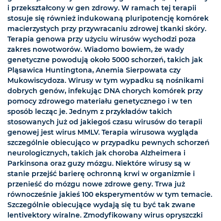
i przekształcony w gen zdrowy. W ramach tej terapii
stosuje się również indukowaną pluripotencję komórek
macierzystych przy przywracaniu zdrowej tkanki skóry.
Terapia genowa przy użyciu wirusów wychodzi poza
zakres nowotworów. Wiadomo bowiem, że wady
genetyczne powodują około 5000 schorzeń, takich jak
Pląsawica Huntingtona, Anemia Sierpowata czy
Mukowiscydoza. Wirusy w tym wypadku są nośnikami
dobrych genów, infekując DNA chorych komórek przy
pomocy zdrowego materiału genetycznego i w ten
sposób lecząc je. Jednym z przykładów takich
stosowanych już od jakiegoś czasu wirusów do terapii
genowej jest wirus MMLV. Terapia wirusowa wygląda
szczególnie obiecująco w przypadku pewnych schorzeń
neurologicznych, takich jak choroba Alzheimera i
Parkinsona oraz guzy mózgu. Niektóre wirusy są w
stanie przejść barierę ochronną krwi w organizmie i
przenieść do mózgu nowe zdrowe geny. Trwa już
równocześnie jakieś 100 eksperymentów w tym temacie.
Szczególnie obiecujące wydają się tu być tak zwane
lentivektory wiralne. Zmodyfikowany wirus opryszczki