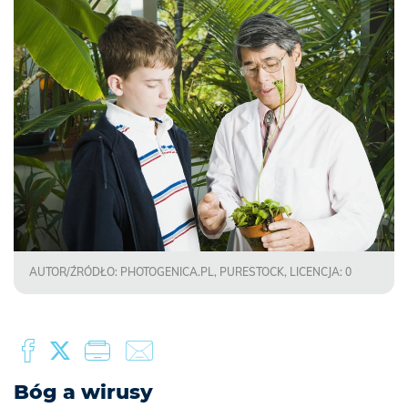
AUTOR/ŹRÓDŁO: PHOTOGENICA.PL, PURESTOCK, LICENCJA: 0
Bóg a wirusy