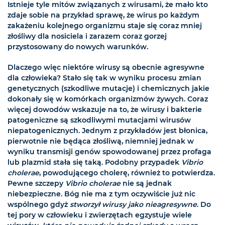
Istnieje tyle mitów związanych z wirusami, że mało kto
zdaje sobie na przykład sprawę, że wirus po każdym
zakażeniu kolejnego organizmu staje się coraz mniej
złośliwy dla nosiciela i zarazem coraz gorzej
przystosowany do nowych warunków.
Dlaczego więc niektóre wirusy są obecnie agresywne
dla człowieka? Stało się tak w wyniku procesu zmian
genetycznych (szkodliwe mutacje) i chemicznych jakie
dokonały się w komórkach organizmów żywych. Coraz
więcej dowodów wskazuje na to, że wirusy i bakterie
patogeniczne są szkodliwymi mutacjami wirusów
niepatogenicznych. Jednym z przykładów jest błonica,
pierwotnie nie będąca złośliwą, niemniej jednak w
wyniku transmisji genów spowodowanej przez profaga
lub plazmid stała się taką. Podobny przypadek
Vibrio
cholerae
, powodującego cholerę, również to potwierdza.
Pewne szczepy
Vibrio cholerae
nie są jednak
niebezpieczne. Bóg nie ma z tym oczywiście już nic
wspólnego gdyż
stworzył wirusy jako nieagresywne
. Do
tej pory w człowieku i zwierzętach egzystuje wiele