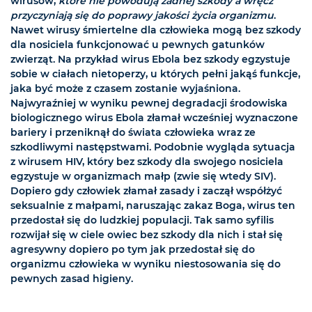
wirusów,
które nie powodują żadnej szkody a wręcz
przyczyniają się do poprawy jakości życia organizmu
.
Nawet wirusy śmiertelne dla człowieka mogą bez szkody
dla nosiciela funkcjonować u pewnych gatunków
zwierząt. Na przykład wirus Ebola bez szkody egzystuje
sobie w ciałach nietoperzy, u których pełni jakąś funkcje,
jaka być może z czasem zostanie wyjaśniona.
Najwyraźniej w wyniku pewnej degradacji środowiska
biologicznego wirus Ebola złamał wcześniej wyznaczone
bariery i przeniknął do świata człowieka wraz ze
szkodliwymi następstwami. Podobnie wygląda sytuacja
z wirusem HIV, który bez szkody dla swojego nosiciela
egzystuje w organizmach małp (zwie się wtedy SIV).
Dopiero gdy człowiek złamał zasady i zaczął współżyć
seksualnie z małpami, naruszając zakaz Boga, wirus ten
przedostał się do ludzkiej populacji. Tak samo syfilis
rozwijał się w ciele owiec bez szkody dla nich i stał się
agresywny dopiero po tym jak przedostał się do
organizmu człowieka w wyniku niestosowania się do
pewnych zasad higieny.