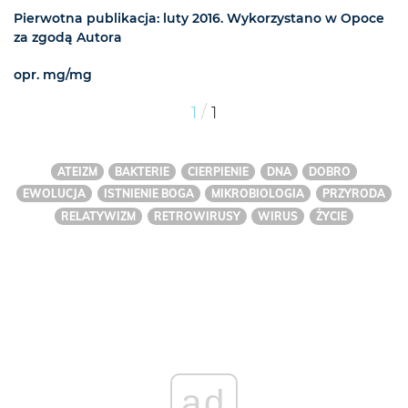
Pierwotna publikacja: luty 2016. Wykorzystano w Opoce
za zgodą Autora
opr. mg/mg
/
1
1
ATEIZM
BAKTERIE
CIERPIENIE
DNA
DOBRO
EWOLUCJA
ISTNIENIE BOGA
MIKROBIOLOGIA
PRZYRODA
RELATYWIZM
RETROWIRUSY
WIRUS
ŻYCIE
ad