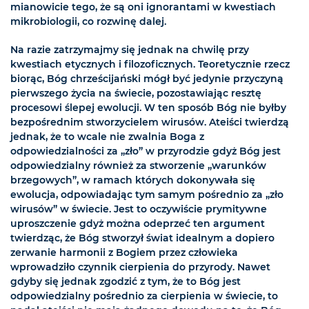
mianowicie tego, że są oni ignorantami w kwestiach
mikrobiologii, co rozwinę dalej.
Na razie zatrzymajmy się jednak na chwilę przy
kwestiach etycznych i filozoficznych. Teoretycznie rzecz
biorąc, Bóg chrześcijański mógł być jedynie przyczyną
pierwszego życia na świecie, pozostawiając resztę
procesowi ślepej ewolucji. W ten sposób Bóg nie byłby
bezpośrednim stworzycielem wirusów. Ateiści twierdzą
jednak, że to wcale nie zwalnia Boga z
odpowiedzialności za „zło” w przyrodzie gdyż Bóg jest
odpowiedzialny również za stworzenie „warunków
brzegowych”, w ramach których dokonywała się
ewolucja, odpowiadając tym samym pośrednio za „zło
wirusów” w świecie. Jest to oczywiście prymitywne
uproszczenie gdyż można odeprzeć ten argument
twierdząc, że Bóg stworzył świat idealnym a dopiero
zerwanie harmonii z Bogiem przez człowieka
wprowadziło czynnik cierpienia do przyrody. Nawet
gdyby się jednak zgodzić z tym, że to Bóg jest
odpowiedzialny pośrednio za cierpienia w świecie, to