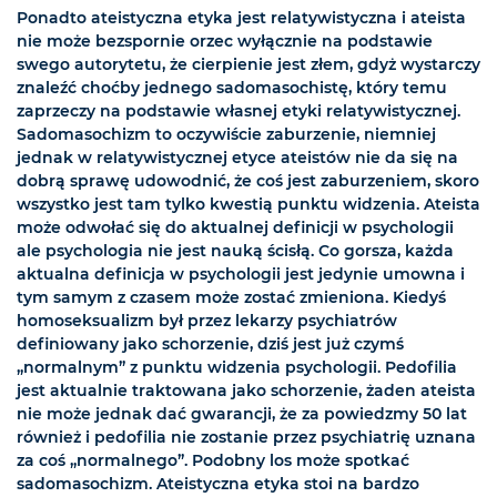
Ponadto ateistyczna etyka jest relatywistyczna i ateista
nie może bezspornie orzec wyłącznie na podstawie
swego autorytetu, że cierpienie jest złem, gdyż wystarczy
znaleźć choćby jednego sadomasochistę, który temu
zaprzeczy na podstawie własnej etyki relatywistycznej.
Sadomasochizm to oczywiście zaburzenie, niemniej
jednak w relatywistycznej etyce ateistów nie da się na
dobrą sprawę udowodnić, że coś jest zaburzeniem, skoro
wszystko jest tam tylko kwestią punktu widzenia. Ateista
może odwołać się do aktualnej definicji w psychologii
ale psychologia nie jest nauką ścisłą. Co gorsza, każda
aktualna definicja w psychologii jest jedynie umowna i
tym samym z czasem może zostać zmieniona. Kiedyś
homoseksualizm był przez lekarzy psychiatrów
definiowany jako schorzenie, dziś jest już czymś
„normalnym” z punktu widzenia psychologii. Pedofilia
jest aktualnie traktowana jako schorzenie, żaden ateista
nie może jednak dać gwarancji, że za powiedzmy 50 lat
również i pedofilia nie zostanie przez psychiatrię uznana
za coś „normalnego”. Podobny los może spotkać
sadomasochizm. Ateistyczna etyka stoi na bardzo