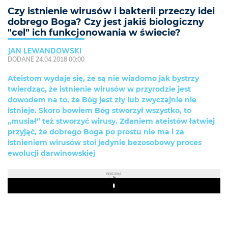
Czy istnienie wirusów i bakterii przeczy idei
dobrego Boga? Czy jest jakiś biologiczny
"cel" ich funkcjonowania w świecie?
JAN LEWANDOWSKI
DODANE 24.04.2018 00:00
Ateistom wydaje się, że są nie wiadomo jak bystrzy
twierdząc, że istnienie wirusów w przyrodzie jest
dowodem na to, że Bóg jest zły lub zwyczajnie nie
istnieje. Skoro bowiem Bóg stworzył wszystko, to
„musiał” też stworzyć wirusy. Zdaniem ateistów łatwiej
przyjąć, że dobrego Boga po prostu nie ma i za
istnieniem wirusów stoi jedynie bezosobowy proces
ewolucji darwinowskiej
REKLAMA
Play