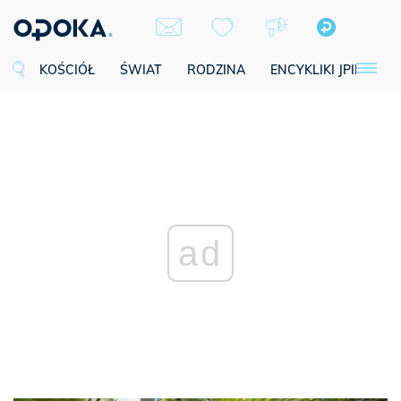
KOŚCIÓŁ
ŚWIAT
RODZINA
ENCYKLIKI JPII
SE
ad