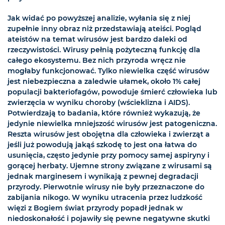
Jak widać po powyższej analizie, wyłania się z niej
zupełnie inny obraz niż przedstawiają ateiści. Pogląd
ateistów na temat wirusów jest bardzo daleki od
rzeczywistości. Wirusy pełnią pożyteczną funkcję dla
całego ekosystemu. Bez nich przyroda wręcz nie
mogłaby funkcjonować. Tylko niewielka część wirusów
jest niebezpieczna a zaledwie ułamek, około 1% całej
populacji bakteriofagów, powoduje śmierć człowieka lub
zwierzęcia w wyniku choroby (wścieklizna i AIDS).
Potwierdzają to badania, które również wykazują, że
jedynie niewielka mniejszość wirusów jest patogeniczna.
Reszta wirusów jest obojętna dla człowieka i zwierząt a
jeśli już powodują jakąś szkodę to jest ona łatwa do
usunięcia, często jedynie przy pomocy samej aspiryny i
gorącej herbaty. Ujemne strony związane z wirusami są
jednak marginesem i wynikają z pewnej degradacji
przyrody. Pierwotnie wirusy nie były przeznaczone do
zabijania nikogo. W wyniku utracenia przez ludzkość
więzi z Bogiem świat przyrody popadł jednak w
niedoskonałość i pojawiły się pewne negatywne skutki