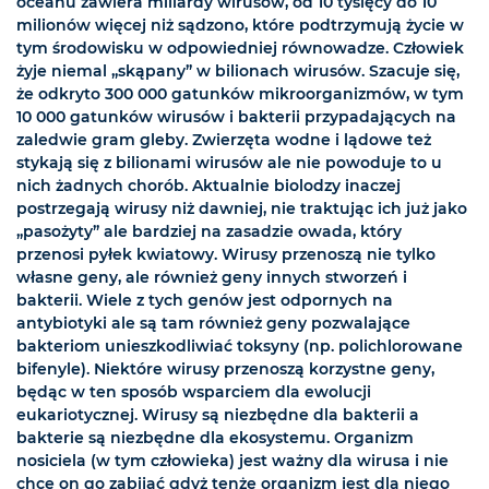
oceanu zawiera miliardy wirusów, od 10 tysięcy do 10
milionów więcej niż sądzono, które podtrzymują życie w
tym środowisku w odpowiedniej równowadze. Człowiek
żyje niemal „skąpany” w bilionach wirusów. Szacuje się,
że odkryto 300 000 gatunków mikroorganizmów, w tym
10 000 gatunków wirusów i bakterii przypadających na
zaledwie gram gleby. Zwierzęta wodne i lądowe też
stykają się z bilionami wirusów ale nie powoduje to u
nich żadnych chorób. Aktualnie biolodzy inaczej
postrzegają wirusy niż dawniej, nie traktując ich już jako
„pasożyty” ale bardziej na zasadzie owada, który
przenosi pyłek kwiatowy. Wirusy przenoszą nie tylko
własne geny, ale również geny innych stworzeń i
bakterii. Wiele z tych genów jest odpornych na
antybiotyki ale są tam również geny pozwalające
bakteriom unieszkodliwiać toksyny (np. polichlorowane
bifenyle). Niektóre wirusy przenoszą korzystne geny,
będąc w ten sposób wsparciem dla ewolucji
eukariotycznej. Wirusy są niezbędne dla bakterii a
bakterie są niezbędne dla ekosystemu. Organizm
nosiciela (w tym człowieka) jest ważny dla wirusa i nie
chce on go zabijać gdyż tenże organizm jest dla niego