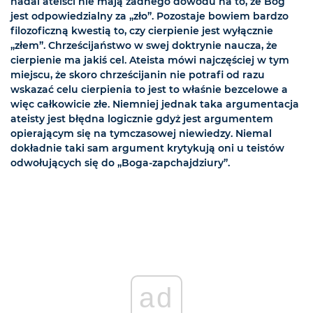
nadal ateiści nie mają żadnego dowodu na to, że Bóg
jest odpowiedzialny za „zło”. Pozostaje bowiem bardzo
filozoficzną kwestią to, czy cierpienie jest wyłącznie
„złem”. Chrześcijaństwo w swej doktrynie naucza, że
cierpienie ma jakiś cel. Ateista mówi najczęściej w tym
miejscu, że skoro chrześcijanin nie potrafi od razu
wskazać celu cierpienia to jest to właśnie bezcelowe a
więc całkowicie złe. Niemniej jednak taka argumentacja
ateisty jest błędna logicznie gdyż jest argumentem
opierającym się na tymczasowej niewiedzy. Niemal
dokładnie taki sam argument krytykują oni u teistów
odwołujących się do „Boga-zapchajdziury”.
ad