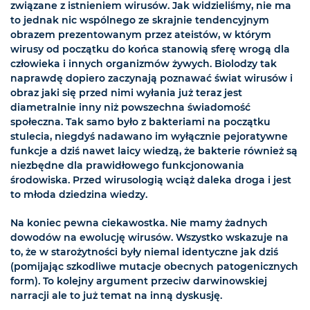
związane z istnieniem wirusów. Jak widzieliśmy, nie ma
to jednak nic wspólnego ze skrajnie tendencyjnym
obrazem prezentowanym przez ateistów, w którym
wirusy od początku do końca stanowią sferę wrogą dla
człowieka i innych organizmów żywych. Biolodzy tak
naprawdę dopiero zaczynają poznawać świat wirusów i
obraz jaki się przed nimi wyłania już teraz jest
diametralnie inny niż powszechna świadomość
społeczna. Tak samo było z bakteriami na początku
stulecia, niegdyś nadawano im wyłącznie pejoratywne
funkcje a dziś nawet laicy wiedzą, że bakterie również są
niezbędne dla prawidłowego funkcjonowania
środowiska. Przed wirusologią wciąż daleka droga i jest
to młoda dziedzina wiedzy.
Na koniec pewna ciekawostka. Nie mamy żadnych
dowodów na ewolucję wirusów. Wszystko wskazuje na
to, że w starożytności były niemal identyczne jak dziś
(pomijając szkodliwe mutacje obecnych patogenicznych
form). To kolejny argument przeciw darwinowskiej
narracji ale to już temat na inną dyskusję.