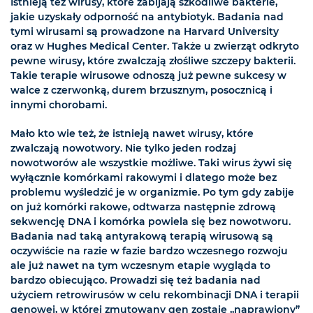
Istnieją też wirusy, które zabijają szkodliwe bakterie,
jakie uzyskały odporność na antybiotyk. Badania nad
tymi wirusami są prowadzone na Harvard University
oraz w Hughes Medical Center. Także u zwierząt odkryto
pewne wirusy, które zwalczają złośliwe szczepy bakterii.
Takie terapie wirusowe odnoszą już pewne sukcesy w
walce z czerwonką, durem brzusznym, posocznicą i
innymi chorobami.
Mało kto wie też, że istnieją nawet wirusy, które
zwalczają nowotwory. Nie tylko jeden rodzaj
nowotworów ale wszystkie możliwe. Taki wirus żywi się
wyłącznie komórkami rakowymi i dlatego może bez
problemu wyśledzić je w organizmie. Po tym gdy zabije
on już komórki rakowe, odtwarza następnie zdrową
sekwencję DNA i komórka powiela się bez nowotworu.
Badania nad taką antyrakową terapią wirusową są
oczywiście na razie w fazie bardzo wczesnego rozwoju
ale już nawet na tym wczesnym etapie wygląda to
bardzo obiecująco. Prowadzi się też badania nad
użyciem retrowirusów w celu rekombinacji DNA i terapii
genowej, w której zmutowany gen zostaje „naprawiony”