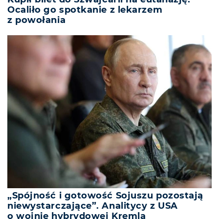
Ocaliło go spotkanie z lekarzem
z powołania
„Spójność i gotowość Sojuszu pozostają
niewystarczające”. Analitycy z USA
o wojnie hybrydowej Kremla