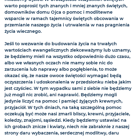
warto poprosić tych znanych i mniej znanych świętych,
domowników domu Ojca o pomoc i modlitewne
wsparcie w ramach tajemnicy świętych obcowania w
przemianie naszego życia i utrwalenia w nas pragnienia
życia wiecznego.
Jeśli to wezwanie do budowania życia na trwałych
wartościach ewangelicznych zlekceważymy lub uznamy,
że będziemy mieli na wszystko odpowiednio dużo czasu,
albo we własnych oczach nie mamy sobie nic do
zarzucenia lub naprawy albo pogłębienia, to może
okazać się, że nasze owoce świętości wymagać będą
oczyszczenia i udoskonalenia w przedsionku nieba jakim
jest czyściec. W tym wypadku sami z siebie nie będziemy
już mogli nic zrobić, ani naprawić. Będziemy mogli
jedynie liczyć na pomoc i pamięć żyjących krewnych,
przyjaciół. W tych dniach, na taką szczególną pomoc
oczekują być może nasi zmarli bliscy, krewni, przyjaciele,
koledzy, znajomi, sąsiedzi. Kiedy będziemy ustawiać na
ich grobach znicze i kwiaty, niech nie zabraknie z naszej
strony daru wybaczenia, serdecznej modlitwy, daru