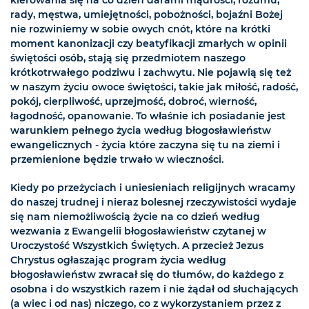
kierowania się na co dzień darami mądrości, rozumu,
rady, męstwa, umiejętności, pobożności, bojaźni Bożej
nie rozwiniemy w sobie owych cnót, które na krótki
moment kanonizacji czy beatyfikacji zmarłych w opinii
świętości osób, stają się przedmiotem naszego
krótkotrwałego podziwu i zachwytu. Nie pojawią się też
w naszym życiu owoce świętości, takie jak miłość, radość,
pokój, cierpliwość, uprzejmość, dobroć, wierność,
łagodność, opanowanie. To właśnie ich posiadanie jest
warunkiem pełnego życia według błogosławieństw
ewangelicznych - życia które zaczyna się tu na ziemi i
przemienione będzie trwało w wieczności.
Kiedy po przeżyciach i uniesieniach religijnych wracamy
do naszej trudnej i nieraz bolesnej rzeczywistości wydaje
się nam niemożliwością życie na co dzień według
wezwania z Ewangelii błogosławieństw czytanej w
Uroczystość Wszystkich Świętych. A przecież Jezus
Chrystus ogłaszając program życia według
błogosławieństw zwracał się do tłumów, do każdego z
osobna i do wszystkich razem i nie żądał od słuchających
(a wiec i od nas) niczego, co z wykorzystaniem przez z