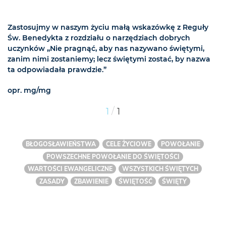
Zastosujmy w naszym życiu małą wskazówkę z Reguły
Św. Benedykta z rozdziału o narzędziach dobrych
uczynków „Nie pragnąć, aby nas nazywano świętymi,
zanim nimi zostaniemy; lecz świętymi zostać, by nazwa
ta odpowiadała prawdzie.”
opr. mg/mg
/
1
1
BŁOGOSŁAWIEŃSTWA
CELE ŻYCIOWE
POWOŁANIE
POWSZECHNE POWOŁANIE DO ŚWIĘTOŚCI
WARTOŚCI EWANGELICZNE
WSZYSTKICH ŚWIĘTYCH
ZASADY
ZBAWIENIE
ŚWIĘTOŚĆ
ŚWIĘTY