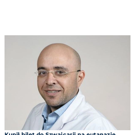
Kupił bilet do Szwajcarii na eutanazję.