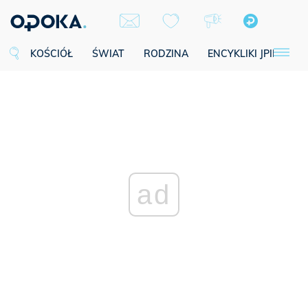
KOŚCIÓŁ
ŚWIAT
RODZINA
ENCYKLIKI JPII
SE
ad