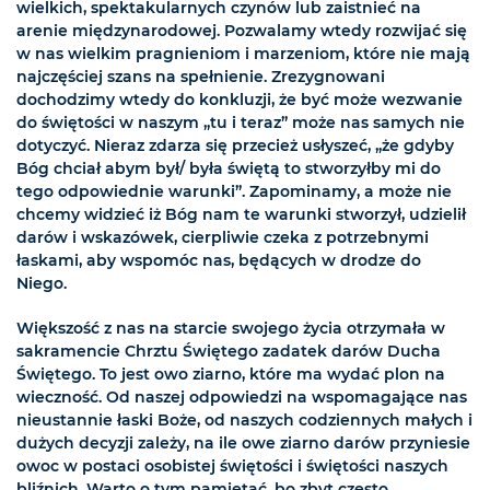
wielkich, spektakularnych czynów lub zaistnieć na
arenie międzynarodowej. Pozwalamy wtedy rozwijać się
w nas wielkim pragnieniom i marzeniom, które nie mają
najczęściej szans na spełnienie. Zrezygnowani
dochodzimy wtedy do konkluzji, że być może wezwanie
do świętości w naszym „tu i teraz” może nas samych nie
dotyczyć. Nieraz zdarza się przecież usłyszeć, „że gdyby
Bóg chciał abym był/ była świętą to stworzyłby mi do
tego odpowiednie warunki”. Zapominamy, a może nie
chcemy widzieć iż Bóg nam te warunki stworzył, udzielił
darów i wskazówek, cierpliwie czeka z potrzebnymi
łaskami, aby wspomóc nas, będących w drodze do
Niego.
Większość z nas na starcie swojego życia otrzymała w
sakramencie Chrztu Świętego zadatek darów Ducha
Świętego. To jest owo ziarno, które ma wydać plon na
wieczność. Od naszej odpowiedzi na wspomagające nas
nieustannie łaski Boże, od naszych codziennych małych i
dużych decyzji zależy, na ile owe ziarno darów przyniesie
owoc w postaci osobistej świętości i świętości naszych
bliźnich. Warto o tym pamiętać, bo zbyt często