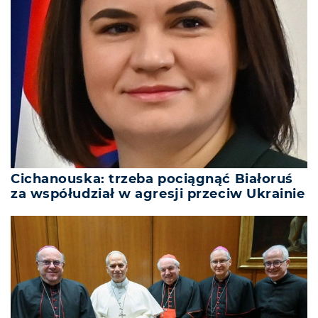
Cichanouska: trzeba pociągnąć Białoruś
za współudział w agresji przeciw Ukrainie