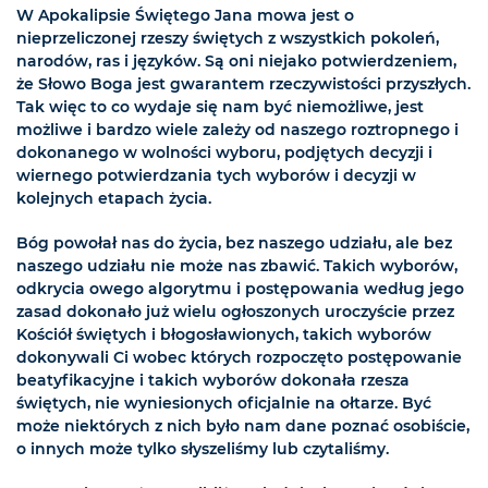
W Apokalipsie Świętego Jana mowa jest o
nieprzeliczonej rzeszy świętych z wszystkich pokoleń,
narodów, ras i języków. Są oni niejako potwierdzeniem,
że Słowo Boga jest gwarantem rzeczywistości przyszłych.
Tak więc to co wydaje się nam być niemożliwe, jest
możliwe i bardzo wiele zależy od naszego roztropnego i
dokonanego w wolności wyboru, podjętych decyzji i
wiernego potwierdzania tych wyborów i decyzji w
kolejnych etapach życia.
Bóg powołał nas do życia, bez naszego udziału, ale bez
naszego udziału nie może nas zbawić. Takich wyborów,
odkrycia owego algorytmu i postępowania według jego
zasad dokonało już wielu ogłoszonych uroczyście przez
Kościół świętych i błogosławionych, takich wyborów
dokonywali Ci wobec których rozpoczęto postępowanie
beatyfikacyjne i takich wyborów dokonała rzesza
świętych, nie wyniesionych oficjalnie na ołtarze. Być
może niektórych z nich było nam dane poznać osobiście,
o innych może tylko słyszeliśmy lub czytaliśmy.