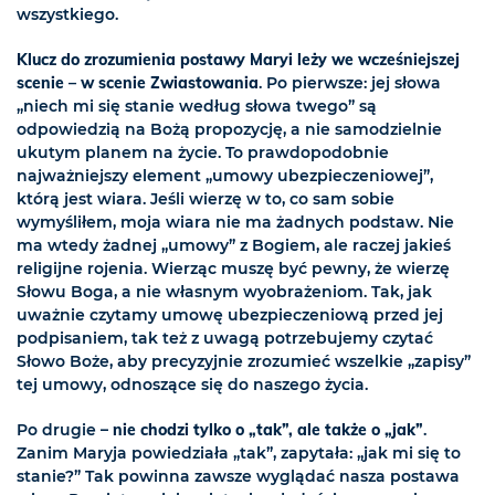
wszystkiego.
Klucz do zrozumienia postawy Maryi leży we wcześniejszej
scenie – w scenie Zwiastowania
. Po pierwsze: jej słowa
„niech mi się stanie według słowa twego” są
odpowiedzią na Bożą propozycję, a nie samodzielnie
ukutym planem na życie. To prawdopodobnie
najważniejszy element „umowy ubezpieczeniowej”,
którą jest wiara. Jeśli wierzę w to, co sam sobie
wymyśliłem, moja wiara nie ma żadnych podstaw. Nie
ma wtedy żadnej „umowy” z Bogiem, ale raczej jakieś
religijne rojenia. Wierząc muszę być pewny, że wierzę
Słowu Boga, a nie własnym wyobrażeniom. Tak, jak
uważnie czytamy umowę ubezpieczeniową przed jej
podpisaniem, tak też z uwagą potrzebujemy czytać
Słowo Boże, aby precyzyjnie zrozumieć wszelkie „zapisy”
tej umowy, odnoszące się do naszego życia.
Po drugie –
nie chodzi tylko o „tak”, ale także o „jak”
.
Zanim Maryja powiedziała „tak”, zapytała: „jak mi się to
stanie?” Tak powinna zawsze wyglądać nasza postawa