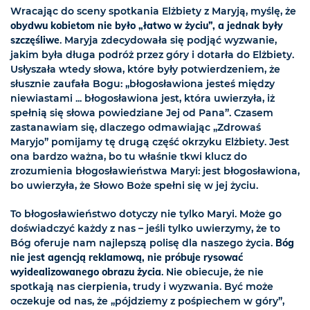
Wracając do sceny spotkania Elżbiety z Maryją, myślę, że
obydwu kobietom nie było „łatwo w życiu”, a jednak były
szczęśliwe
. Maryja zdecydowała się podjąć wyzwanie,
jakim była długa podróż przez góry i dotarła do Elżbiety.
Usłyszała wtedy słowa, które były potwierdzeniem, że
słusznie zaufała Bogu: „błogosławiona jesteś między
niewiastami ... błogosławiona jest, która uwierzyła, iż
spełnią się słowa powiedziane Jej od Pana”. Czasem
zastanawiam się, dlaczego odmawiając „Zdrowaś
Maryjo” pomijamy tę drugą część okrzyku Elżbiety. Jest
ona bardzo ważna, bo tu właśnie tkwi klucz do
zrozumienia błogosławieństwa Maryi: jest błogosławiona,
bo uwierzyła, że Słowo Boże spełni się w jej życiu.
To błogosławieństwo dotyczy nie tylko Maryi. Może go
doświadczyć każdy z nas – jeśli tylko uwierzymy, że to
Bóg oferuje nam najlepszą polisę dla naszego życia.
Bóg
nie jest agencją reklamową, nie próbuje rysować
wyidealizowanego obrazu życia
. Nie obiecuje, że nie
spotkają nas cierpienia, trudy i wyzwania. Być może
oczekuje od nas, że „pójdziemy z pośpiechem w góry”,