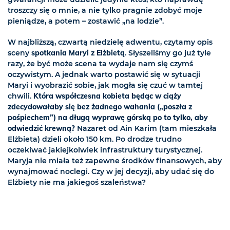
troszczy się o mnie, a nie tylko pragnie zdobyć moje
pieniądze, a potem – zostawić „na lodzie”.
W najbliższą, czwartą niedzielę adwentu, czytamy opis
sceny
spotkania Maryi z Elżbietą
. Słyszeliśmy go już tyle
razy, że być może scena ta wydaje nam się czymś
oczywistym. A jednak warto postawić się w sytuacji
Maryi i wyobrazić sobie, jak mogła się czuć w tamtej
chwili.
Która współczesna kobieta będąc w ciąży
zdecydowałaby się bez żadnego wahania („poszła z
pośpiechem”) na długą wyprawę górską po to tylko, aby
odwiedzić krewną?
Nazaret od Ain Karim (tam mieszkała
Elżbieta) dzieli około
150 km
. Po drodze trudno
oczekiwać jakiejkolwiek infrastruktury turystycznej.
Maryja nie miała też zapewne środków finansowych, aby
wynajmować noclegi. Czy w jej decyzji, aby udać się do
Elżbiety nie ma jakiegoś szaleństwa?