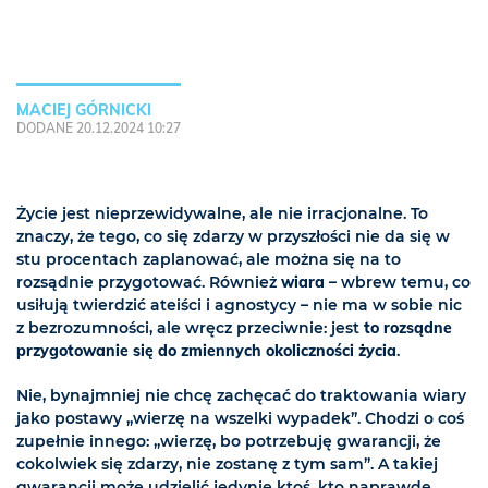
MACIEJ GÓRNICKI
DODANE 20.12.2024 10:27
Życie jest nieprzewidywalne, ale nie irracjonalne. To
znaczy, że tego, co się zdarzy w przyszłości nie da się w
stu procentach zaplanować, ale można się na to
rozsądnie przygotować. Również
wiara
– wbrew temu, co
usiłują twierdzić ateiści i agnostycy – nie ma w sobie nic
z bezrozumności, ale wręcz przeciwnie: jest
to rozsądne
przygotowanie się do zmiennych okoliczności życia
.
Nie, bynajmniej nie chcę zachęcać do traktowania wiary
jako postawy „wierzę na wszelki wypadek”. Chodzi o coś
zupełnie innego: „wierzę, bo potrzebuję gwarancji, że
cokolwiek się zdarzy, nie zostanę z tym sam”. A takiej
gwarancji może udzielić jedynie ktoś, kto naprawdę