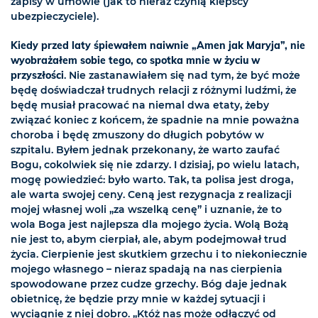
zapisy w umowie (jak to nieraz czynią kiepscy
ubezpieczyciele).
Kiedy przed laty śpiewałem naiwnie „Amen jak Maryja”, nie
wyobrażałem sobie tego, co spotka mnie w życiu w
przyszłości
. Nie zastanawiałem się nad tym, że być może
będę doświadczał trudnych relacji z różnymi ludźmi, że
będę musiał pracować na niemal dwa etaty, żeby
związać koniec z końcem, że spadnie na mnie poważna
choroba i będę zmuszony do długich pobytów w
szpitalu. Byłem jednak przekonany, że warto zaufać
Bogu, cokolwiek się nie zdarzy. I dzisiaj, po wielu latach,
mogę powiedzieć: było warto. Tak, ta polisa jest droga,
ale warta swojej ceny. Ceną jest rezygnacja z realizacji
mojej własnej woli „za wszelką cenę” i uznanie, że to
wola Boga jest najlepsza dla mojego życia. Wolą Bożą
nie jest to, abym cierpiał, ale, abym podejmował trud
życia. Cierpienie jest skutkiem grzechu i to niekoniecznie
mojego własnego – nieraz spadają na nas cierpienia
spowodowane przez cudze grzechy. Bóg daje jednak
obietnicę, że będzie przy mnie w każdej sytuacji i
wyciągnie z niej dobro. „Któż nas może odłączyć od