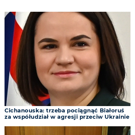
Cichanouska: trzeba pociągnąć Białoruś
za współudział w agresji przeciw Ukrainie