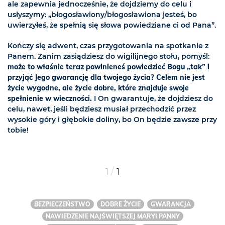
ale zapewnia jednocześnie, że dojdziemy do celu i
usłyszymy: „błogosławiony/błogosławiona jesteś, bo
uwierzyłeś, że spełnią się słowa powiedziane ci od Pana”.
Kończy się adwent, czas przygotowania na spotkanie z
Panem. Zanim zasiądziesz do wigilijnego stołu, pomyśl:
może to właśnie teraz powinieneś powiedzieć Bogu „tak” i
przyjąć Jego gwarancję dla twojego życia? Celem nie jest
życie wygodne, ale życie dobre, które znajduje swoje
spełnienie w wieczności.
I On gwarantuje, że dojdziesz do
celu, nawet, jeśli będziesz musiał przechodzić przez
wysokie góry i głębokie doliny, bo On będzie zawsze przy
tobie!
/
1
1
BEZPIECZEŃSTWO
DOBRE ŻYCIE
GWARANCJA
NAWIEDZENIE NAJŚWIĘTSZEJ MARYI PANNY