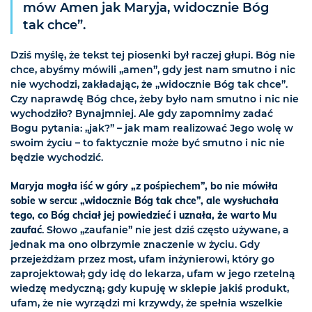
mów Amen jak Maryja, widocznie Bóg
tak chce”.
Dziś myślę, że tekst tej piosenki był raczej głupi. Bóg nie
chce, abyśmy mówili „amen”, gdy jest nam smutno i nic
nie wychodzi, zakładając, że „widocznie Bóg tak chce”.
Czy naprawdę Bóg chce, żeby było nam smutno i nic nie
wychodziło? Bynajmniej. Ale gdy zapomnimy zadać
Bogu pytania: „jak?” – jak mam realizować Jego wolę w
swoim życiu – to faktycznie może być smutno i nic nie
będzie wychodzić.
Maryja mogła iść w góry „z pośpiechem”, bo nie mówiła
sobie w sercu: „widocznie Bóg tak chce”, ale wysłuchała
tego, co Bóg chciał jej powiedzieć i uznała, że warto Mu
zaufać
. Słowo „zaufanie” nie jest dziś często używane, a
jednak ma ono olbrzymie znaczenie w życiu. Gdy
przejeżdżam przez most, ufam inżynierowi, który go
zaprojektował; gdy idę do lekarza, ufam w jego rzetelną
wiedzę medyczną; gdy kupuję w sklepie jakiś produkt,
ufam, że nie wyrządzi mi krzywdy, że spełnia wszelkie