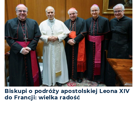
Biskupi o podróży apostolskiej Leona XIV
do Francji: wielka radość