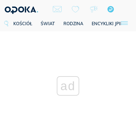
KOŚCIÓŁ
ŚWIAT
RODZINA
ENCYKLIKI JPII
SE
ad