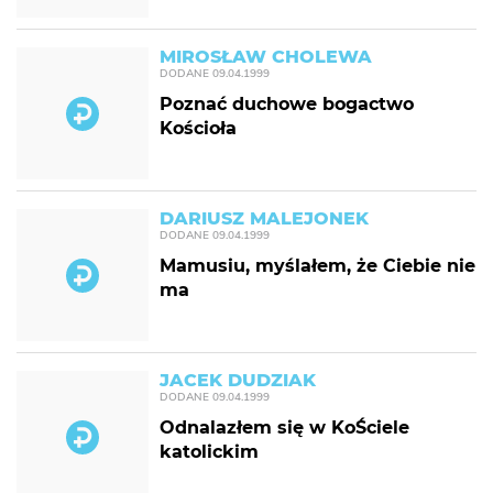
MIROSŁAW CHOLEWA
DODANE
09.04.1999
Poznać duchowe bogactwo
Kościoła
DARIUSZ MALEJONEK
DODANE
09.04.1999
Mamusiu, myślałem, że Ciebie nie
ma
JACEK DUDZIAK
DODANE
09.04.1999
Odnalazłem się w KoŚciele
katolickim