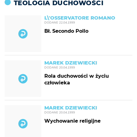
TEOLOGIA DUCHOWOŚCI
L\'OSSERVATORE ROMANO
DODANE
22.04.1999
Bł. Secondo Pollo
MAREK DZIEWIECKI
DODANE
20.04.1999
Rola duchowości w życiu
człowieka
MAREK DZIEWIECKI
DODANE
20.04.1999
Wychowanie religijne