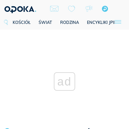
KOŚCIÓŁ
ŚWIAT
RODZINA
ENCYKLIKI JPII
SE
ad