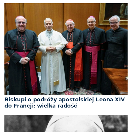
Biskupi o podróży apostolskiej Leona XIV
do Francji: wielka radość