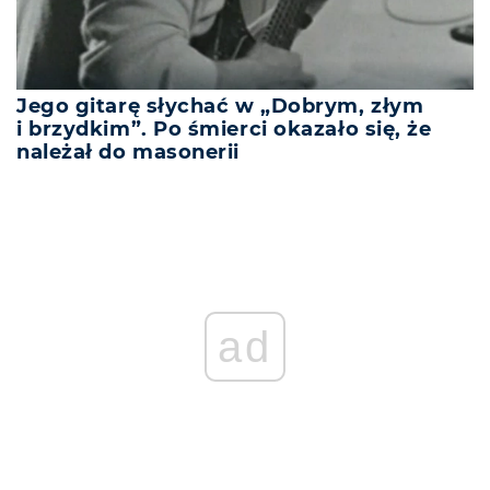
Jego gitarę słychać w „Dobrym, złym
i brzydkim”. Po śmierci okazało się, że
należał do masonerii
ad