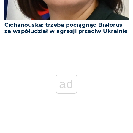
Cichanouska: trzeba pociągnąć Białoruś
za współudział w agresji przeciw Ukrainie
ad