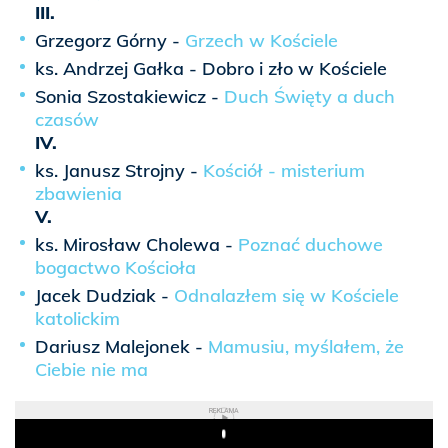
III.
Grzegorz Górny -
Grzech w Kościele
ks. Andrzej Gałka - Dobro i zło w Kościele
Sonia Szostakiewicz -
Duch Święty a duch
czasów
IV.
ks. Janusz Strojny -
Kościół - misterium
zbawienia
V.
ks. Mirosław Cholewa -
Poznać duchowe
bogactwo Kościoła
Jacek Dudziak -
Odnalazłem się w Kościele
katolickim
Dariusz Malejonek -
Mamusiu, myślałem, że
Ciebie nie ma
REKLAMA
Play