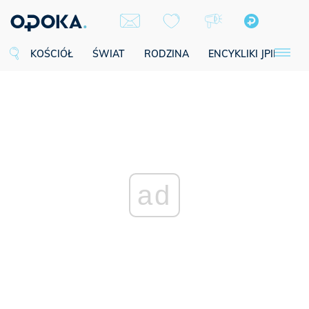
KOŚCIÓŁ
ŚWIAT
RODZINA
ENCYKLIKI JPII
SE
ad