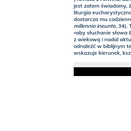
jest zatem świadomy, ż
liturgia eucharystyczna 
dostarcza mu codzienn
millennio ineunte
, 34).
«aby słuchanie słowa 
z wiekową i nadal akt
odnaleźć w biblijnym t
wskazuje kierunek, kszt