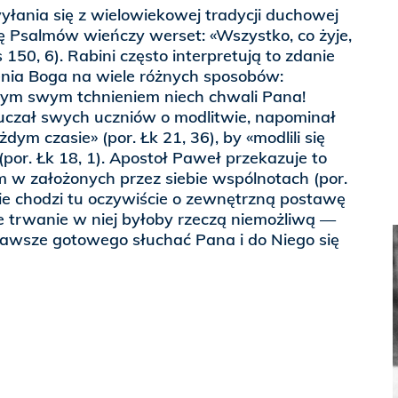
łania się z wielowiekowej tradycji duchowej
ę Psalmów wieńczy werset: «Wszystko, co żyje,
 150, 6). Rabini często interpretują to zdanie
enia Boga na wiele różnych sposobów:
żdym swym tchnieniem niech chwali Pana!
uczał swych uczniów o modlitwie, napominał
ażdym czasie» (por. Łk 21, 36), by «modlili się
(por. Łk 18, 1). Apostoł Paweł przekazuje to
m w założonych przez siebie wspólnotach (por.
 Nie chodzi tu oczywiście o zewnętrzną postawę
 trwanie w niej byłoby rzeczą niemożliwą —
zawsze gotowego słuchać Pana i do Niego się