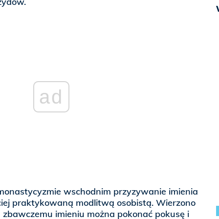
żydów.
ad
monastycyzmie wschodnim przyzywanie imienia
ściej praktykowaną modlitwą osobistą. Wierzono
u zbawczemu imieniu można pokonać pokusę i