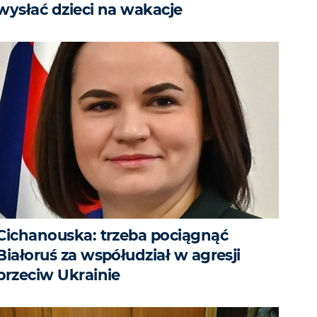
wysłać dzieci na wakacje
Cichanouska: trzeba pociągnąć
Białoruś za współudział w agresji
przeciw Ukrainie