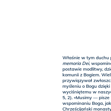
Właśnie w tym duchu p
memoria Dei
, wspomin
postawie modlitwy, dz
komunii z Bogiem. Wie
przywiązywał zwłaszc
myśleniu o Bogu dzięk
wyciśniętemu w naszyc
5, 2). «Musimy — pisze
wspominaniu Boga, jak 
Chrześcijański monas