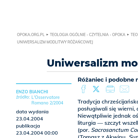
OPOKA.ORG.PL
TEOLOGIA OGÓLNIE - CZYTELNIA - OPOKA
TEO
UNIWERSALIZM MODLITWY RÓŻAŃCOWEJ
Uniwersalizm mo
Różaniec i podobne 
ENZO BIANCHI
L'Osservatore
Tradycja chrześcijańsk
Romano 2/2004
posługiwali się wierni
data wydania
Niewątpliwie jednak oś
23.04.2004
liturgia — szczyt wszel
publikacja
(por.
Sacrosanctum Co
23.04.2004 00:00
(Tomasz z Akwinu,
Sum