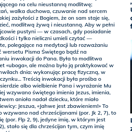
ającego na celu nieustanną modlitwę;
zań, walka duchowa, czuwanie nad sercem
iej zażyłości z Bogiem, że on sam staje się,
zieć, modlitwą żywą i nieustanną. Aby w pełni
, ojcowie pustyni — w czasach, gdy posiadanie
kości i tylko nieliczni umieli czytać —
te, polegające na medytacji lub rozważaniu
 wersetu Pisma Świętego bądź na
niu inwokacji do Pana. Była to modlitwa
et «uboga», ale można było ją praktykować w
hwilach dnia: wykonując pracę fizyczną, w
czynku... Treścią inwokacji była prośba o
sierdzie albo wielbienie Pana i wyrażanie Mu
iej wzywano świętego imienia Jezus, imienia,
twem anioła nadał dziecku, które miało
ziewicy: Jeszua, «Jahwe jest zbawieniem!» To
o wzywano nad chrześcijanami (por. Jk 2, 7), to
 (por. Flp 2, 9), jedyne imię, w którym jest
2), stało się dla chrześcijan tym, czym imię