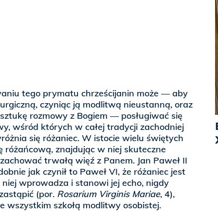
aniu tego prymatu chrześcijanin może — aby
turgiczną, czyniąc ją modlitwą nieustanną, oraz
ć sztukę rozmowy z Bogiem — posługiwać się
y, wśród których w całej tradycji zachodniej
różnia się różaniec. W istocie wielu świętych
 różańcową, znajdując w niej skuteczne
zachować trwałą więź z Panem. Jan Paweł II
bnie jak czynił to Paweł VI, że różaniec jest
do niej wprowadza i stanowi jej echo, nigdy
zastąpić (por.
Rosarium Virginis Mariae
, 4),
e wszystkim szkołą modlitwy osobistej.