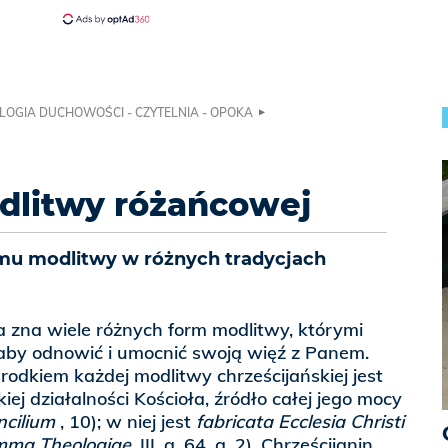
LOGIA DUCHOWOŚCI - CZYTELNIA - OPOKA
dlitwy różańcowej
mu modlitwy w różnych tradycjach
a zna wiele różnych form modlitwy, którymi
, aby odnowić i umocnić swoją więź z Panem.
rodkiem każdej modlitwy chrześcijańskiej jest
kiej działalności Kościoła, źródło całej jego mocy
ncilium
, 10); w niej jest
fabricata Ecclesia Christi
ma Theologiae
, III, q. 64, a. 2). Chrześcijanin