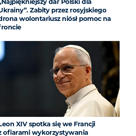
„Najpiękniejszy dar Polski dla
Ukrainy”. Zabity przez rosyjskiego
drona wolontariusz niósł pomoc na
froncie
Leon XIV spotka się we Francji
z ofiarami wykorzystywania