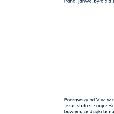
Pana, Jahwe, było dla 
Począwszy od V w. w 
Jezus stało się najczę
bowiem, że dzięki tem