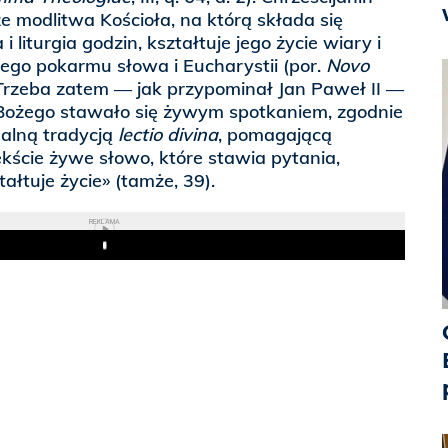
e modlitwa Kościoła, na którą składa się
i liturgia godzin, kształtuje jego życie wiary i
ego pokarmu słowa i Eucharystii (por.
Novo
 Trzeba zatem — jak przypominał Jan Paweł II —
Bożego stawało się żywym spotkaniem, zgodnie
ualną tradycją
lectio divina
, pomagającą
ekście żywe słowo, które stawia pytania,
ałtuje życie» (tamże, 39).
REKLAMA
Play