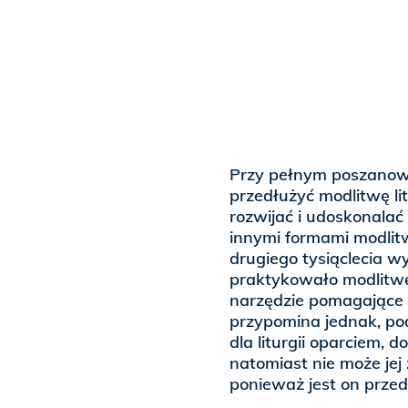
Przy pełnym poszanow
przedłużyć modlitwę li
rozwijać i udoskonala
innymi formami modlitw
drugiego tysiąclecia wy
praktykowało modlitwę
narzędzie pomagające 
przypomina jednak, podo
dla liturgii oparciem, 
natomiast nie może jej 
ponieważ jest on przed