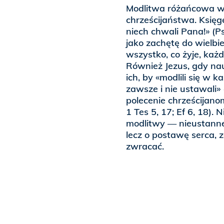
Modlitwa różańcowa wy
chrześcijaństwa. Księg
niech chwali Pana!» (Ps
jako zachętę do wielbi
wszystko, co żyje, ka
Również Jezus, gdy na
ich, by «modlili się w k
zawsze i nie ustawali» 
polecenie chrześcijano
1 Tes 5, 17; Ef 6, 18).
modlitwy — nieustanne
lecz o postawę serca, 
zwracać.