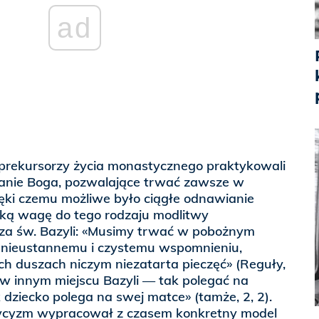
ad
rekursorzy życia monastycznego praktykowali
anie Boga, pozwalające trwać zawsze w
ięki czemu możliwe było ciągłe odnawianie
lką wagę do tego rodzaju modlitwy
za św. Bazyli: «Musimy trwać w pobożnym
i nieustannemu i czystemu wspomnieniu,
h duszach niczym niezatarta pieczęć» (Reguły,
 w innym miejscu Bazyli — tak polegać na
dziecko polega na swej matce» (tamże, 2, 2).
tycyzm wypracował z czasem konkretny model