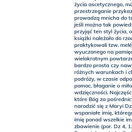
życia ascetycznego, m
przestrzeganie przyka
prowadzą mnicha do tak
jeśli można tak powied
przyjąć ten styl życia
książki należało do rzad
praktykowali tzw. melé
wyuczonego na pamięć
wielokrotnym powtarza
bardzo prosta czy naw
różnych warunkach i c
podróży, w czasie odpo
pomoc, błaganie o miło
wdzięczności. Najczęśc
które Bóg za pośrednic
narodzić się z Maryi D
wspaniałe imię, któreg
imię ponad wszelkie imię
zbawienie (por. Dz 4, 1