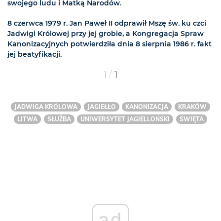
swojego ludu i Matką Narodów.
8 czerwca 1979 r. Jan Paweł II odprawił Mszę św. ku czci
Jadwigi Królowej przy jej grobie, a Kongregacja Spraw
Kanonizacyjnych potwierdziła dnia 8 sierpnia 1986 r. fakt
jej beatyfikacji.
/
1
1
JADWIGA KRÓLOWA
JAGIEŁŁO
KANONIZACJA
KRAKÓW
LITWA
SŁUŻBA
UNIWERSYTET JAGIELLOŃSKI
ŚWIĘTA
ad