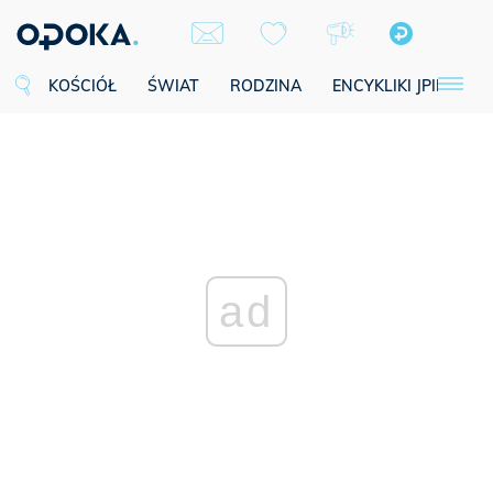
KOŚCIÓŁ
ŚWIAT
RODZINA
ENCYKLIKI JPII
SE
ad