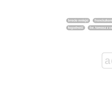
bracia mniejsi
franciszkan
łagodność
św. tomasz z co
a