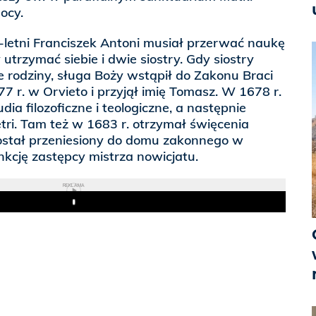
ocy.
-letni Franciszek Antoni musiał przerwać naukę
utrzymać siebie i dwie siostry. Gdy siostry
je rodziny, sługa Boży wstąpił do Zakonu Braci
7 r. w Orvieto i przyjął imię Tomasz. W 1678 r.
dia filozoficzne i teologiczne, a następnie
tri. Tam też w 1683 r. otrzymał święcenia
ostał przeniesiony do domu zakonnego w
unkcję zastępcy mistrza nowicjatu.
REKLAMA
Play