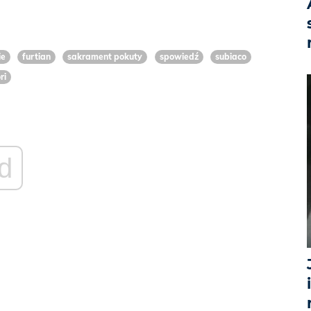
ie
furtian
sakrament pokuty
spowiedź
subiaco
ri
d