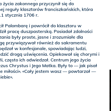
 życia zakonnego przyczynił się do
j reguły klasztorów franciszkańskich, która
1 stycznia 1706 r.
cił Palombarę i powrócił do klasztoru w
dził pracę duszpasterską. Posiadał zdolności
zania były proste, jasne i zrozumiałe dla
agę przywiązywał również do sakramentu
pędzał w konfesjonale, spowiadając ludzi,
dzić drogą uświęcenia. Opiekował się chorymi i
i, często ich odwiedzał. Centrum jego życia
us Chrystus i Jego Matka. Były to — jak pisał
ze miłości». «Cały jestem wasz — powtarzał —
iebie».