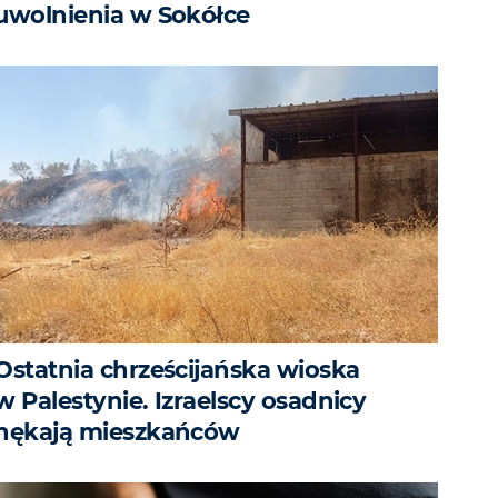
uwolnienia w Sokółce
Ostatnia chrześcijańska wioska
w Palestynie. Izraelscy osadnicy
nękają mieszkańców