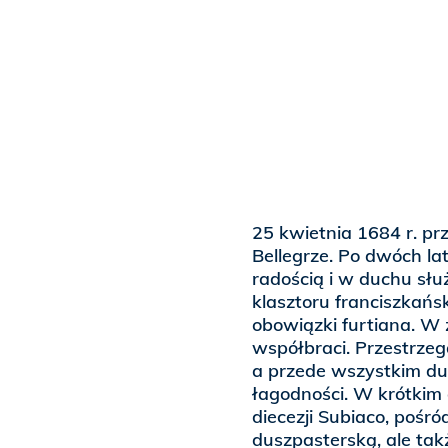
25 kwietnia 1684 r. pr
Bellegrze. Po dwóch la
radością i w duchu słu
klasztoru franciszkańs
obowiązki furtiana. W
współbraci. Przestrzeg
a przede wszystkim dużo
łagodności. W krótkim 
diecezji Subiaco, pośr
duszpasterską, ale tak