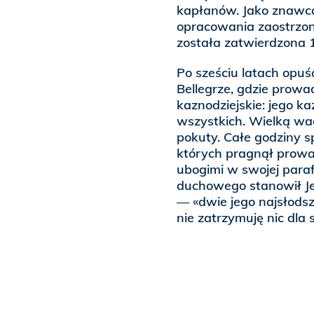
kapłanów. Jako znawca
opracowania zaostrzone
została zatwierdzona 1
Po sześciu latach opuś
Bellegrze, gdzie prowa
kaznodziejskie: jego ka
wszystkich. Wielką w
pokuty. Całe godziny s
których pragnął prowa
ubogimi w swojej parafi
duchowego stanowił Jez
— «dwie jego najsłods
nie zatrzymuję nic dla s