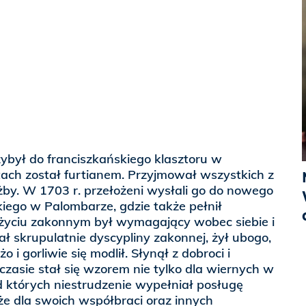
zybył do franciszkańskiego klasztoru w
tach został furtianem. Przyjmował wszystkich z
żby. W 1703 r. przełożeni wysłali go do nowego
kiego w Palombarze, gdzie także pełnił
 życiu zakonnym był wymagający wobec siebie i
ał skrupulatnie dyscypliny zakonnej, żył ubogo,
 i gorliwie się modlił. Słynął z dobroci i
czasie stał się wzorem nie tylko dla wiernych w
ód których niestrudzenie wypełniał posługę
że dla swoich współbraci oraz innych