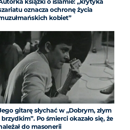
Autorka książki o islamie: „krytyka
szariatu oznacza ochronę życia
muzułmańskich kobiet”
Jego gitarę słychać w „Dobrym, złym
i brzydkim”. Po śmierci okazało się, że
należał do masonerii