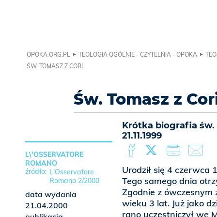
OPOKA.ORG.PL
TEOLOGIA OGÓLNIE - CZYTELNIA - OPOKA
TEO
ŚW. TOMASZ Z CORI
Św. Tomasz z Cor
Krótka biografia św
21.11.1999
L\'OSSERVATORE
ROMANO
Urodził się 4 czerwca 
L'Osservatore
Tego samego dnia otrzy
Romano 2/2000
Zgodnie z ówczesnym 
data wydania
wieku 3 lat. Już jako d
21.04.2000
rano uczestniczył we 
publikacja