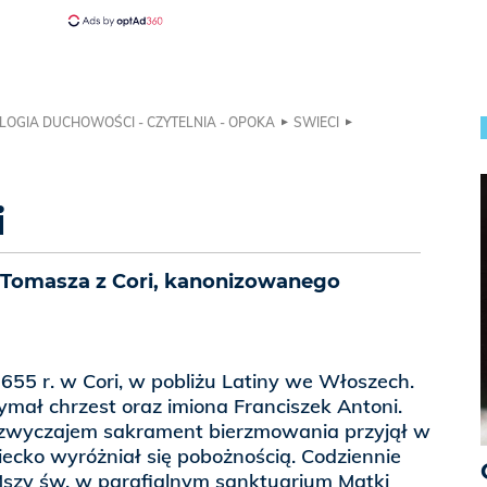
LOGIA DUCHOWOŚCI - CZYTELNIA - OPOKA
SWIECI
i
. Tomasza z Cori, kanonizowanego
1655 r. w Cori, w pobliżu Latiny we Włoszech.
mał chrzest oraz imiona Franciszek Antoni.
zwyczajem sakrament bierzmowania przyjął w
ziecko wyróżniał się pobożnością. Codziennie
Mszy św. w parafialnym sanktuarium Matki