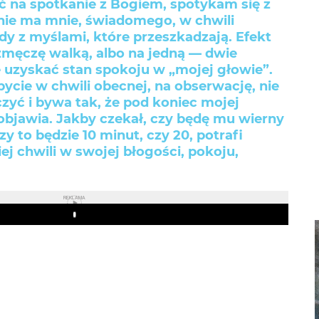
ć na spotkanie z Bogiem, spotykam się z
nie ma mnie, świadomego, w chwili
y z myślami, które przeszkadzają. Efekt
ę zmęczę walką, albo na jedną — dwie
ę uzyskać stan spokoju w „mojej głowie”.
bycie w chwili obecnej, na obserwację, nie
zyć i bywa tak, że pod koniec mojej
objawia. Jakby czekał, czy będę mu wierny
Czy to będzie 10 minut, czy 20, potrafi
ej chwili w swojej błogości, pokoju,
REKLAMA
Play