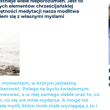
stnieje wiele nieporozumień. Jest to
zych elementów chrześcijańskiej
jętności medytacji nasza modlitwa
iem się z własnymi myślami
im momentem, w którym jesteśmy
obecność. Polega na byciu świadomym
erwować, a w niej samego siebie oraz to, co
To, co się we mnie wydarza. A mogę też
się myśli, które mnie stale wyciągają z
tu i