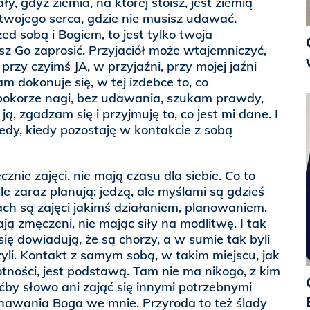
y, gdyż ziemia, na której stoisz, jest ziemią
 twojego serca, gdzie nie musisz udawać.
ed sobą i Bogiem, to jest tylko twoja
sz Go zaprosić. Przyjaciół może wtajemniczyć,
 przy czyimś JA, w przyjaźni, przy mojej jaźni
am dokonuje się, w tej izdebce to, co
 pokorze nagi, bez udawania, szukam prawdy,
ją, zgadzam się i przyjmuję to, co jest mi dane. I
dy, kiedy pozostaję w kontakcie z sobą
cznie zajęci, nie mają czasu dla siebie. Co to
e zaraz planują; jedzą, ale myślami są gdzieś
lach są zajęci jakimś działaniem, planowaniem.
ają zmęczeni, nie mając siły na modlitwę. I tak
się dowiadują, że są chorzy, a w sumie tak byli
żyli. Kontakt z samym sobą, w takim miejscu, jak
tności, jest podstawą. Tam nie ma nikogo, z kim
by słowo ani zająć się innymi potrzebnymi
nawania Boga we mnie. Przyroda to też ślady