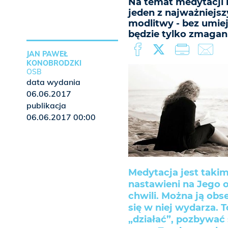
Na temat medytacji i
jeden z najważniejs
modlitwy - bez umie
będzie tylko zmagan
JAN PAWEŁ
KONOBRODZKI
OSB
data wydania
06.06.2017
publikacja
06.06.2017 00:00
Medytacja jest tak
nastawieni na Jego 
chwili. Można ją obs
się w niej wydarza. 
„działać”, pozbywać 