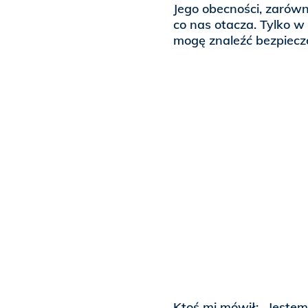
Jego obecności, zarówno
co nas otacza. Tylko w
mogę znaleźć bezpiecze
Ktoś mi mówił: „Jestem