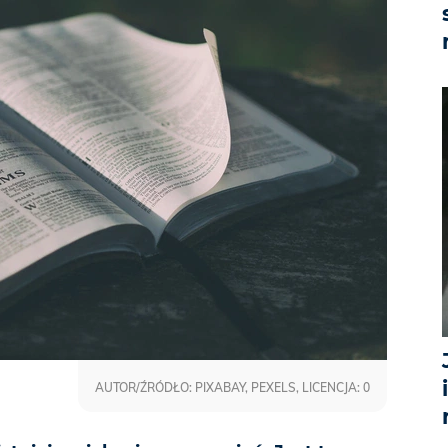
AUTOR/ŹRÓDŁO: PIXABAY, PEXELS, LICENCJA: 0