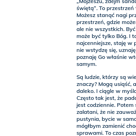
„Mojżeszu, zdejm sandał
świętą”
.
To przestrzeń
Możesz stanąć nagi prz
przestrzeń, gdzie może
ale nie wszystkich. Być
może być tylko Bóg. I t
najcenniejsze, staję w
nie wstydzę się, uznaję 
poznaję Go właśnie wte
samym.
Są ludzie, którzy są wie
znaczy? Mogą usiąść, al
daleko. I ciągle w myś
Często tak jest, że pad
jest codziennie. Potem 
zalatani, że nie zauwa
pustynia, bycie w samo
mógłbym zamienić choć
sprawami. To czas poz