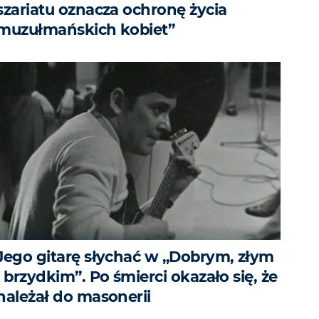
szariatu oznacza ochronę życia
muzułmańskich kobiet”
Jego gitarę słychać w „Dobrym, złym
i brzydkim”. Po śmierci okazało się, że
należał do masonerii