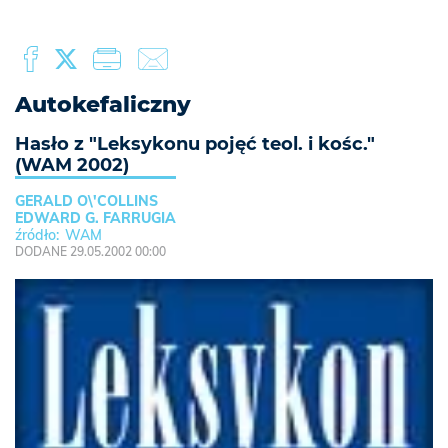
Autokefaliczny
Hasło z "Leksykonu pojęć teol. i kośc."
(WAM 2002)
GERALD O\'COLLINS
EDWARD G. FARRUGIA
WAM
DODANE 29.05.2002 00:00