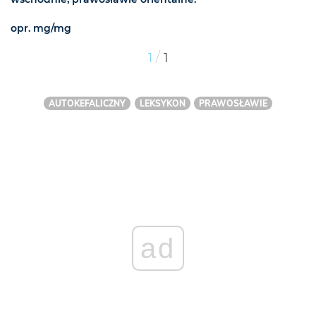
opr. mg/mg
/
1
1
AUTOKEFALICZNY
LEKSYKON
PRAWOSŁAWIE
ad