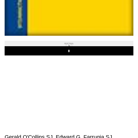
REKLAMA
Play
Gerald O'Collins SJ, Edward G. Farrugia SJ