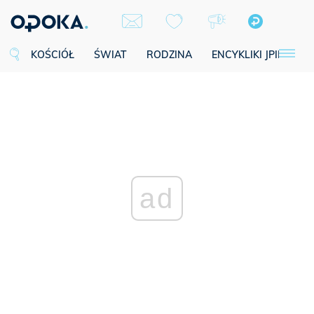
KOŚCIÓŁ
ŚWIAT
RODZINA
ENCYKLIKI JPII
SE
ad