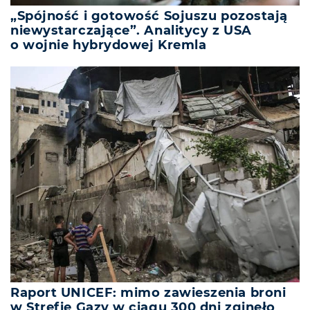
„Spójność i gotowość Sojuszu pozostają
niewystarczające”. Analitycy z USA
o wojnie hybrydowej Kremla
Raport UNICEF: mimo zawieszenia broni
w Strefie Gazy w ciągu 300 dni zginęło