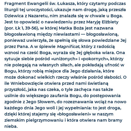
Fragment Ewangelii św. Łukasza, który czytamy podczas
liturgii tej uroczystości, ukazuje nam drogę, jaką przeszła
Dziewica z Nazaretu, nim znalazła się w chwale u Boga.
Jest to opowieść o nawiedzeniu przez Maryję Elżbiety
(por. Łk 1, 39-56), w której Matka Boża jest nazwana
błogosławioną między niewiastami — błogosławioną,
ponieważ uwierzyła, że spełnią się słowa powiedziane Jej
przez Pana. A w śpiewie
Magnificat
, który z radością
wznosi na cześć Boga, wyraża się Jej głęboka wiara. Ona
sytuuje siebie pośród «uniżonych» i «pokornych», którzy
nie polegają na własnych siłach, ale pokładają ufność w
Bogu, którzy robią miejsce dla Jego działania, które
może dokonać wielkich rzeczy właśnie pośród słabości. O
ile Wniebowzięcie otwiera przed nami świetlaną
przyszłość, jaka nas czeka, o tyle zachęca nas także
usilnie do większego zaufania Bogu, do postępowania
zgodnie z Jego Słowem, do rozeznawania wciąż na nowo
każdego dnia Jego woli i jej wypełniania: to jest droga,
dzięki której stajemy się «błogosławieni» w naszym
ziemskim pielgrzymowaniu i która otwiera nam bramy
nieba.