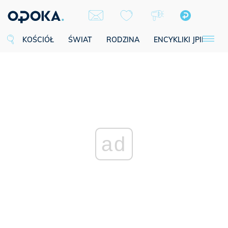
KOŚCIÓŁ
ŚWIAT
RODZINA
ENCYKLIKI JPII
SE
ad