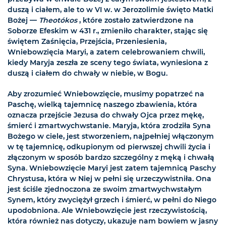
duszą i ciałem, ale to w VI w. w Jerozolimie święto Matki
Bożej —
Theotókos
, które zostało zatwierdzone na
Soborze Efeskim w 431 r., zmieniło charakter, stając się
świętem Zaśnięcia, Przejścia, Przeniesienia,
Wniebowzięcia Maryi, a zatem celebrowaniem chwili,
kiedy Maryja zeszła ze sceny tego świata, wyniesiona z
duszą i ciałem do chwały w niebie, w Bogu.
Aby zrozumieć Wniebowzięcie, musimy popatrzeć na
Paschę, wielką tajemnicę naszego zbawienia, która
oznacza przejście Jezusa do chwały Ojca przez mękę,
śmierć i zmartwychwstanie. Maryja, która zrodziła Syna
Bożego w ciele, jest stworzeniem, najpełniej włączonym
w tę tajemnicę, odkupionym od pierwszej chwili życia i
złączonym w sposób bardzo szczególny z męką i chwałą
Syna. Wniebowzięcie Maryi jest zatem tajemnicą Paschy
Chrystusa, która w Niej w pełni się urzeczywistniła. Ona
jest ściśle zjednoczona ze swoim zmartwychwstałym
Synem, który zwyciężył grzech i śmierć, w pełni do Niego
upodobniona. Ale Wniebowzięcie jest rzeczywistością,
która również nas dotyczy, ukazuje nam bowiem w jasny