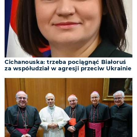
Cichanouska: trzeba pociągnąć Białoruś
za współudział w agresji przeciw Ukrainie