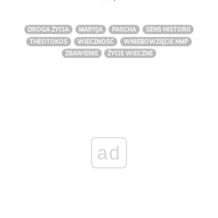
DROGA ŻYCIA
MARYJA
PASCHA
SENS HISTORII
THEOTOKOS
WIECZNOŚĆ
WNIEBOWZIĘCIE NMP
ZBAWIENIE
ŻYCIE WIECZNE
ad