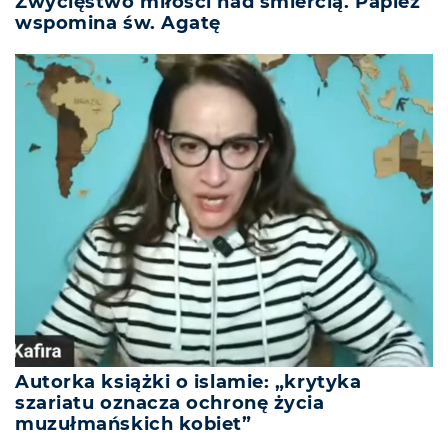
Zwycięstwo miłości nad śmiercią. Papież
wspomina św. Agatę
Autorka książki o islamie: „krytyka
szariatu oznacza ochronę życia
muzułmańskich kobiet”