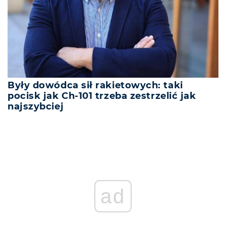
Były dowódca sił rakietowych: taki
pocisk jak Ch-101 trzeba zestrzelić jak
najszybciej
ad