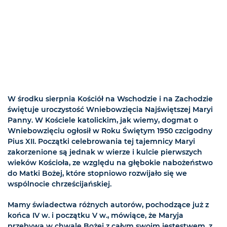
W środku sierpnia Kościół na Wschodzie i na Zachodzie
świętuje uroczystość Wniebowzięcia Najświętszej Maryi
Panny. W Kościele katolickim, jak wiemy, dogmat o
Wniebowzięciu ogłosił w Roku Świętym 1950 czcigodny
Pius XII. Początki celebrowania tej tajemnicy Maryi
zakorzenione są jednak w wierze i kulcie pierwszych
wieków Kościoła, ze względu na głębokie nabożeństwo
do Matki Bożej, które stopniowo rozwijało się we
wspólnocie chrześcijańskiej.
Mamy świadectwa różnych autorów, pochodzące już z
końca IV w. i początku V w., mówiące, że Maryja
przebywa w chwale Bożej z całym swoim jestestwem, z