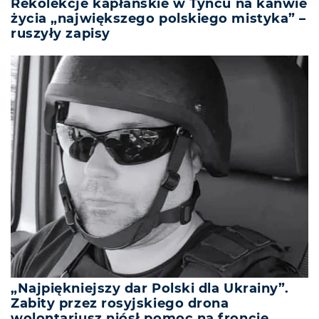
Rekolekcje kapłańskie w Tyńcu na kanwie
życia „największego polskiego mistyka” –
ruszyły zapisy
„Najpiękniejszy dar Polski dla Ukrainy”.
Zabity przez rosyjskiego drona
wolontariusz niósł pomoc na froncie