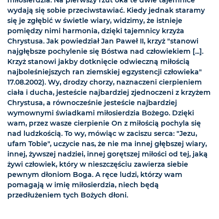
miłosierdzia. Na pierwszy rzut oka te dwie tajemnice
wydają się sobie przeciwstawiać. Kiedy jednak staramy
się je zgłębić w świetle wiary, widzimy, że istnieje
pomiędzy nimi harmonia, dzięki tajemnicy krzyża
Chrystusa. Jak powiedział Jan Paweł II, krzyż "stanowi
najgłębsze pochylenie się Bóstwa nad człowiekiem [...].
Krzyż stanowi jakby dotknięcie odwieczną miłością
najboleśniejszych ran ziemskiej egzystencji człowieka"
17.08.2002). Wy, drodzy chorzy, naznaczeni cierpieniem
ciała i ducha, jesteście najbardziej zjednoczeni z krzyżem
Chrystusa, a równocześnie jesteście najbardziej
wymownymi świadkami miłosierdzia Bożego. Dzięki
wam, przez wasze cierpienie On z miłością pochyla się
nad ludzkością. To wy, mówiąc w zaciszu serca: "Jezu,
ufam Tobie", uczycie nas, że nie ma innej głębszej wiary,
innej, żywszej nadziei, innej gorętszej miłości od tej, jaką
żywi człowiek, który w nieszczęściu zawierza siebie
pewnym dłoniom Boga. A ręce ludzi, którzy wam
pomagają w imię miłosierdzia, niech będą
przedłużeniem tych Bożych dłoni.