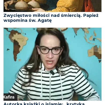
Zwycięstwo miłości nad śmiercią. Papież
wspomina św. Agatę
Autorka książki o islamie: „krytyka