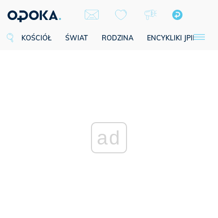
KOŚCIÓŁ
ŚWIAT
RODZINA
ENCYKLIKI JPII
SE
ad