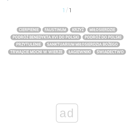
/
1
1
CIERPIENIE
FAUSTINUM
KRZYŻ
MIŁOSIERDZIE
PODRÓŻ BENEDYKTA XVI DO POLSKI
PODRÓŻ DO POLSKI
PRZYTULENIE
SANKTUARIUM MIŁOSIERDZIA BOŻEGO
TRWAJCIE MOCNI W WIERZE
ŁAGIEWNIKI
ŚWIADECTWO
ad