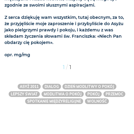
zgodnie ze swoimi słusznymi aspiracjami.
Z serca dziękuję wam wszystkim, tutaj obecnym, za to,
że przyjęliście moje zaproszenie i przybyliście do Asyżu
jako pielgrzymi prawdy i pokoju, i każdemu z was
składam życzenia słowami św. Franciszka: «Niech Pan
obdarzy cię pokojem».
opr. mg/mg
/
1
1
ASYŻ 2011
DIALOG
DZIEŃ MODLITWY O POKÓJ
LEPSZY ŚWIAT
MODLITWA O POKÓJ
POKÓJ
PRZEMOC
SPOTKANIE MIĘDZYRELIGIJNE
WOLNOŚĆ