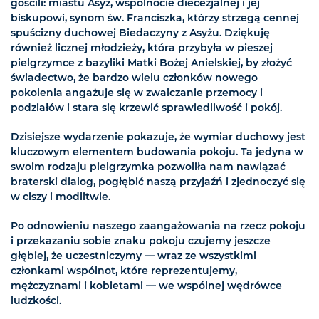
gościli: miastu Asyż, wspólnocie diecezjalnej i jej
biskupowi, synom św. Franciszka, którzy strzegą cennej
spuścizny duchowej Biedaczyny z Asyżu. Dziękuję
również licznej młodzieży, która przybyła w pieszej
pielgrzymce z bazyliki Matki Bożej Anielskiej, by złożyć
świadectwo, że bardzo wielu członków nowego
pokolenia angażuje się w zwalczanie przemocy i
podziałów i stara się krzewić sprawiedliwość i pokój.
Dzisiejsze wydarzenie pokazuje, że wymiar duchowy jest
kluczowym elementem budowania pokoju. Ta jedyna w
swoim rodzaju pielgrzymka pozwoliła nam nawiązać
braterski dialog, pogłębić naszą przyjaźń i zjednoczyć się
w ciszy i modlitwie.
Po odnowieniu naszego zaangażowania na rzecz pokoju
i przekazaniu sobie znaku pokoju czujemy jeszcze
głębiej, że uczestniczymy — wraz ze wszystkimi
członkami wspólnot, które reprezentujemy,
mężczyznami i kobietami — we wspólnej wędrówce
ludzkości.