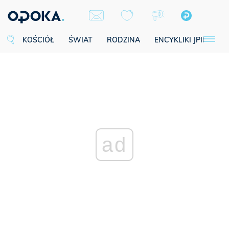
KOŚCIÓŁ
ŚWIAT
RODZINA
ENCYKLIKI JPII
SE
ad