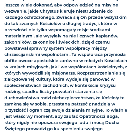
jeszcze wiele dokonać, aby odpowiedzieć na misyjne
wezwanie, jakie Chrystus kieruje niestrudzenie do
każdego ochrzczonego. Zwraca się On przede wszystkim
do tak zwanych Kościołów o długiej tradycji, które w
przeszłości nie tylko wspomagały misje środkami
materialnymi, ale wysyłały na nie licznych kapłanów,
zakonników, zakonnice i świeckich, dzięki czemu
powstawał sprawny system współpracy między
chrześcijańskimi wspólnotami. Ta współpraca przyniosła
obfite owoce apostolskie zarówno w młodych Kościołach
w krajach misyjnych, jak i we wspólnotach kościelnych, z
których wywodzili się misjonarze. Rozprzestrzenianie się
zlaicyzowanej kultury, która wydaje się panować w
społeczeństwach zachodnich, w kontekście kryzysu
rodziny, spadku liczby powołań i starzenia się
duchowieństwa rodzi niebezpieczeństwo, że Kościoły te
zamkną się w sobie, przestaną patrzeć z nadzieją w
przyszłość i ograniczą swoje działania misyjne. To właśnie
jest właściwy moment, aby zaufać Opatrzności Boga,
który nigdy nie opuszcza swojego ludu i mocą Ducha
Świętego prowadzi go ku spełnieniu swojego