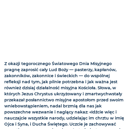
Z okazji tegorocznego Światowego Dnia Misyjnego
pragnę zaprosić cały Lud Boży — pasterzy, kapłanów,
zakonników, zakonnice i świeckich — do wspólnej
refleksji nad tym, jak pilnie potrzebna i jak ważna jest
również dzisiaj działalność misyjna Kościoła. Słowa, w
których Jezus Chrystus ukrzyżowany i zmartwychwstały
przekazał posłannictwo misyjne apostołom przed swoim
wniebowstąpieniem, nadal brzmią dla nas jak
powszechne wezwanie i naglący nakaz: «Idźcie więc i
nauczajcie wszystkie narody, udzielając im chrztu w imię
Ojca i Syna, i Ducha Świętego. Uczcie je zachowywać