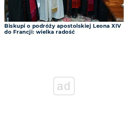
Biskupi o podróży apostolskiej Leona XIV
do Francji: wielka radość
ad