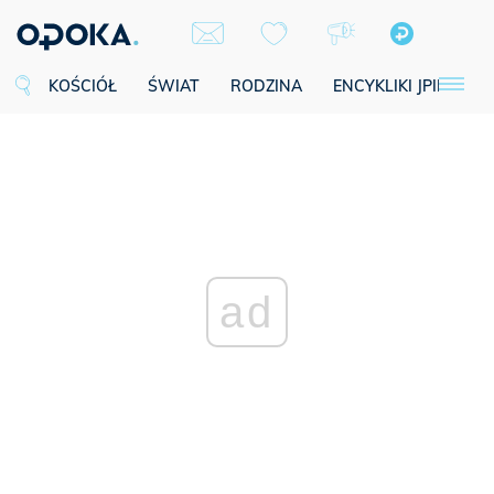
KOŚCIÓŁ
ŚWIAT
RODZINA
ENCYKLIKI JPII
SE
ad