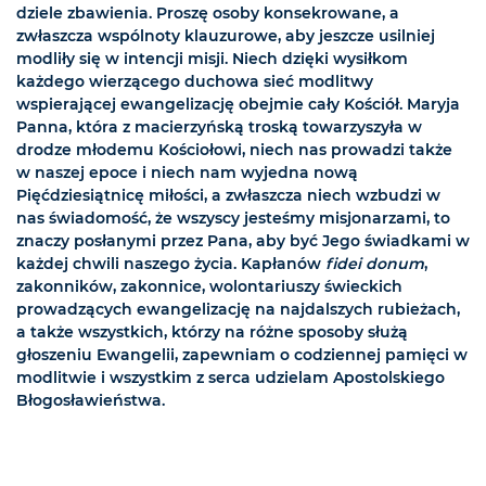
dziele zbawienia. Proszę osoby konsekrowane, a
zwłaszcza wspólnoty klauzurowe, aby jeszcze usilniej
modliły się w intencji misji. Niech dzięki wysiłkom
każdego wierzącego duchowa sieć modlitwy
wspierającej ewangelizację obejmie cały Kościół. Maryja
Panna, która z macierzyńską troską towarzyszyła w
drodze młodemu Kościołowi, niech nas prowadzi także
w naszej epoce i niech nam wyjedna nową
Pięćdziesiątnicę miłości, a zwłaszcza niech wzbudzi w
nas świadomość, że wszyscy jesteśmy misjonarzami, to
znaczy posłanymi przez Pana, aby być Jego świadkami w
każdej chwili naszego życia. Kapłanów
fidei donum
,
zakonników, zakonnice, wolontariuszy świeckich
prowadzących ewangelizację na najdalszych rubieżach,
a także wszystkich, którzy na różne sposoby służą
głoszeniu Ewangelii, zapewniam o codziennej pamięci w
modlitwie i wszystkim z serca udzielam Apostolskiego
Błogosławieństwa.