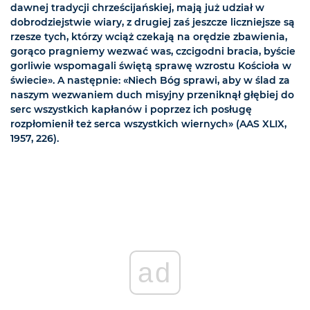
dawnej tradycji chrześcijańskiej, mają już udział w
dobrodziejstwie wiary, z drugiej zaś jeszcze liczniejsze są
rzesze tych, którzy wciąż czekają na orędzie zbawienia,
gorąco pragniemy wezwać was, czcigodni bracia, byście
gorliwie wspomagali świętą sprawę wzrostu Kościoła w
świecie». A następnie: «Niech Bóg sprawi, aby w ślad za
naszym wezwaniem duch misyjny przeniknął głębiej do
serc wszystkich kapłanów i poprzez ich posługę
rozpłomienił też serca wszystkich wiernych» (AAS XLIX,
1957, 226).
ad