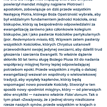
powierzył mandat misyjny najpierw Piotrowi i
apostołom, zobowiązuje on dziś przede wszystkim
Następcę Piotra, którego Boża Opatrzność wybrała, aby
był widzialnym fundamentem jedności Kościoła, oraz
biskupów, którzy są bezpośrednio odpowiedzialni za
ewangelizację zarówno jako członkowie kolegium
biskupów, jak i jako pasterze Kościołów partykularnych
(por.
Redemptoris missio
, 63). Wzywam zatem pasterzy
wszystkich Kościołów, których Chrystus ustanowił
przewodnikami swojej jedynej owczarni, aby dzielili trud
głoszenia i szerzenia Ewangelii. To właśnie dążenie
skłoniło 50 lat temu sługę Bożego Piusa XII do nadania
współpracy misyjnej formy lepiej odpowiadającej
potrzebom epoki. Przede wszystkim z myślą o dalszej
ewangelizacji wezwał on wspólnoty o wielowiekowej
tradycji, aby wysyłały kapłanów, którzy będą
wspomagać nowo powstałe Kościoły. Stworzył w ten
sposób nowy «podmiot misyjny», który — od pierwszych
słów encykliki — nazwano właśnie
Fidei donum
. Tak o
tym pisał: «Zważywszy, że z jednej strony niezliczone
rzesze naszych synów, przede wszystkim w krajach o