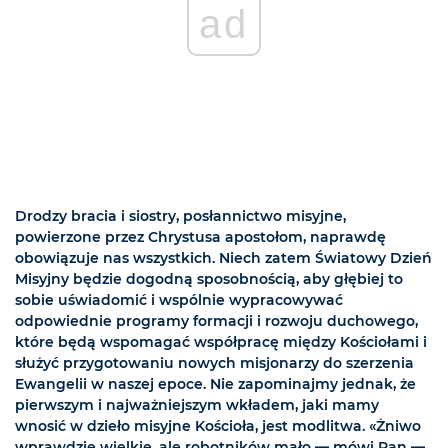
ad
Drodzy bracia i siostry, posłannictwo misyjne,
powierzone przez Chrystusa apostołom, naprawdę
obowiązuje nas wszystkich. Niech zatem Światowy Dzień
Misyjny będzie dogodną sposobnością, aby głębiej to
sobie uświadomić i wspólnie wypracowywać
odpowiednie programy formacji i rozwoju duchowego,
które będą wspomagać współpracę między Kościołami i
służyć przygotowaniu nowych misjonarzy do szerzenia
Ewangelii w naszej epoce. Nie zapominajmy jednak, że
pierwszym i najważniejszym wkładem, jaki mamy
wnosić w dzieło misyjne Kościoła, jest modlitwa. «Żniwo
wprawdzie wielkie, ale robotników mało — mówi Pan —