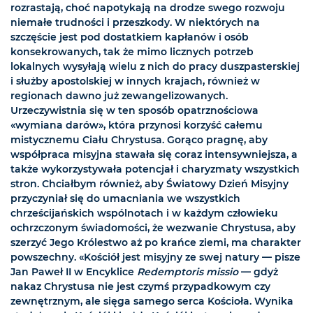
rozrastają, choć napotykają na drodze swego rozwoju
niemałe trudności i przeszkody. W niektórych na
szczęście jest pod dostatkiem kapłanów i osób
konsekrowanych, tak że mimo licznych potrzeb
lokalnych wysyłają wielu z nich do pracy duszpasterskiej
i służby apostolskiej w innych krajach, również w
regionach dawno już zewangelizowanych.
Urzeczywistnia się w ten sposób opatrznościowa
«wymiana darów», która przynosi korzyść całemu
mistycznemu Ciału Chrystusa. Gorąco pragnę, aby
współpraca misyjna stawała się coraz intensywniejsza, a
także wykorzystywała potencjał i charyzmaty wszystkich
stron. Chciałbym również, aby Światowy Dzień Misyjny
przyczyniał się do umacniania we wszystkich
chrześcijańskich wspólnotach i w każdym człowieku
ochrzczonym świadomości, że wezwanie Chrystusa, aby
szerzyć Jego Królestwo aż po krańce ziemi, ma charakter
powszechny. «Kościół jest misyjny ze swej natury — pisze
Jan Paweł II w Encyklice
Redemptoris missio
— gdyż
nakaz Chrystusa nie jest czymś przypadkowym czy
zewnętrznym, ale sięga samego serca Kościoła. Wynika