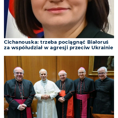
Cichanouska: trzeba pociągnąć Białoruś
za współudział w agresji przeciw Ukrainie