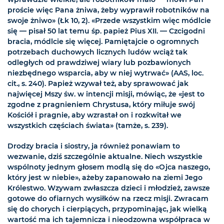
proście więc Pana żniwa, żeby wyprawił robotników na
swoje żniwo» (Łk 10, 2). «Przede wszystkim więc módlcie
się — pisał 50 lat temu śp. papież Pius XII. — Czcigodni
bracia, módlcie się więcej. Pamiętajcie o ogromnych
potrzebach duchowych licznych ludów wciąż tak
odległych od prawdziwej wiary lub pozbawionych
niezbędnego wsparcia, aby w niej wytrwać» (AAS, loc.
cit., s. 240). Papież wzywał też, aby sprawować jak
najwięcej Mszy św. w intencji misji, mówiąc, że «jest to
zgodne z pragnieniem Chrystusa, który miłuje swój
Kościół i pragnie, aby wzrastał on i rozkwitał we
wszystkich częściach świata» (tamże, s. 239).
Drodzy bracia i siostry, ja również ponawiam to
wezwanie, dziś szczególnie aktualne. Niech wszystkie
wspólnoty jednym głosem modlą się do «Ojca naszego,
który jest w niebie», ażeby zapanowało na ziemi Jego
Królestwo. Wzywam zwłaszcza dzieci i młodzież, zawsze
gotowe do ofiarnych wysiłków na rzecz misji. Zwracam
się do chorych i cierpiących, przypominając, jak wielką
wartość ma ich tajemnicza i nieodzowna współpraca w