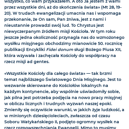
wszystko, co wam przykazałem. A oto Ja jestem z wami
przez wszystkie dni, aż do skończenia świata» (Mt 28, 19-
20). W trudach ewangelizacji umacnia nas i wspomaga
przekonanie, że On sam, Pan żniwa, jest z nami i
nieustannie prowadzi swój lud. To Chrystus jest
niewyczerpanym źródłem misji Kościoła. W tym roku
jeszcze jedna okoliczność przynagla nas do wzmożonego
wysiłku misyjnego: obchodzimy mianowicie 50. rocznicę
publikacji Encykliki
Fidei donum
sługi Bożego Piusa XII,
która wzywała i zachęcała Kościoły do współpracy na
rzecz misji ad gentes.
«Wszystkie Kościoły dla całego świata» — tak brzmi
temat najbliższego Światowego Dnia Misyjnego. Jest to
wezwanie skierowane do Kościołów lokalnych na
każdym kontynencie, aby wspólnie uświadomiły sobie,
jak pilna jest potrzeba podjęcia na nowo pracy misyjnej
w obliczu licznych i trudnych wyzwań naszej epoki.
Zmieniły się oczywiście warunki, w jakich żyje ludzkość, a
w minionych dziesięcioleciach, zwłaszcza od czasu
Soboru Watykańskiego II, podjęto ogromny wysiłek na
rzecz rozpowszechniania Ewangelii. Mimo to musimy