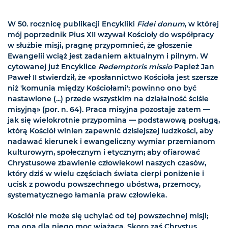
W 50. rocznicę publikacji Encykliki
Fidei donum
, w której
mój poprzednik Pius XII wzywał Kościoły do współpracy
w służbie misji, pragnę przypomnieć, że głoszenie
Ewangelii wciąż jest zadaniem aktualnym i pilnym. W
cytowanej już Encyklice
Redemptoris missio
Papież Jan
Paweł II stwierdził, że «posłannictwo Kościoła jest szersze
niż 'komunia między Kościołami'; powinno ono być
nastawione (...) przede wszystkim na działalność ściśle
misyjną» (por. n. 64). Praca misyjna pozostaje zatem —
jak się wielokrotnie przypomina — podstawową posługą,
którą Kościół winien zapewnić dzisiejszej ludzkości, aby
nadawać kierunek i ewangeliczny wymiar przemianom
kulturowym, społecznym i etycznym; aby ofiarować
Chrystusowe zbawienie człowiekowi naszych czasów,
który dziś w wielu częściach świata cierpi poniżenie i
ucisk z powodu powszechnego ubóstwa, przemocy,
systematycznego łamania praw człowieka.
Kościół nie może się uchylać od tej powszechnej misji;
ma ona dla niego moc wiążącą. Skoro zaś Chrystus