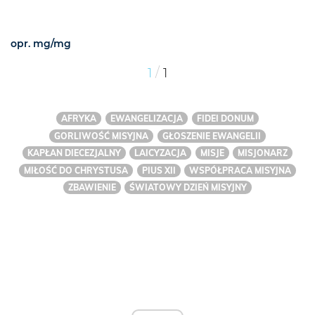
opr. mg/mg
/
1
1
AFRYKA
EWANGELIZACJA
FIDEI DONUM
GORLIWOŚĆ MISYJNA
GŁOSZENIE EWANGELII
KAPŁAN DIECEZJALNY
LAICYZACJA
MISJE
MISJONARZ
MIŁOŚĆ DO CHRYSTUSA
PIUS XII
WSPÓŁPRACA MISYJNA
ZBAWIENIE
ŚWIATOWY DZIEŃ MISYJNY