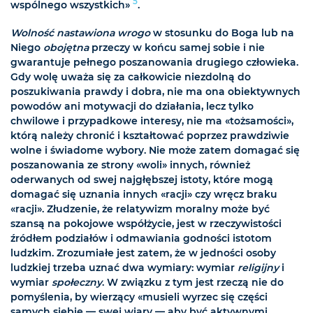
5
wspólnego wszystkich»
.
Wolność nastawiona wrogo
w stosunku do Boga lub na
Niego
obojętna
przeczy w końcu samej sobie i nie
gwarantuje pełnego poszanowania drugiego człowieka.
Gdy wolę uważa się za całkowicie niezdolną do
poszukiwania prawdy i dobra, nie ma ona obiektywnych
powodów ani motywacji do działania, lecz tylko
chwilowe i przypadkowe interesy, nie ma «tożsamości»,
którą należy chronić i kształtować poprzez prawdziwie
wolne i świadome wybory. Nie może zatem domagać się
poszanowania ze strony «woli» innych, również
oderwanych od swej najgłębszej istoty, które mogą
domagać się uznania innych «racji» czy wręcz braku
«racji». Złudzenie, że relatywizm moralny może być
szansą na pokojowe współżycie, jest w rzeczywistości
źródłem podziałów i odmawiania godności istotom
ludzkim. Zrozumiałe jest zatem, że w jedności osoby
ludzkiej trzeba uznać dwa wymiary: wymiar
religijny
i
wymiar
społeczny
. W związku z tym jest rzeczą nie do
pomyślenia, by wierzący «musieli wyrzec się części
samych siebie — swej wiary — aby być aktywnymi