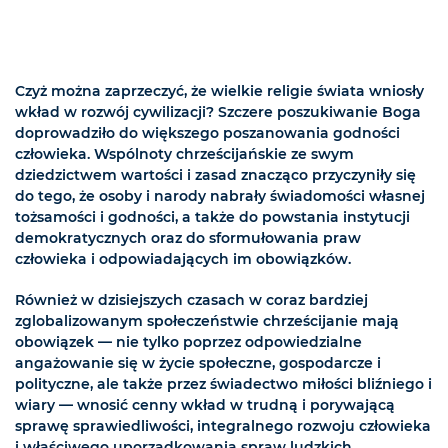
Czyż można zaprzeczyć, że wielkie religie świata wniosły
wkład w rozwój cywilizacji? Szczere poszukiwanie Boga
doprowadziło do większego poszanowania godności
człowieka. Wspólnoty chrześcijańskie ze swym
dziedzictwem wartości i zasad znacząco przyczyniły się
do tego, że osoby i narody nabrały świadomości własnej
tożsamości i godności, a także do powstania instytucji
demokratycznych oraz do sformułowania praw
człowieka i odpowiadających im obowiązków.
Również w dzisiejszych czasach w coraz bardziej
zglobalizowanym społeczeństwie chrześcijanie mają
obowiązek — nie tylko poprzez odpowiedzialne
angażowanie się w życie społeczne, gospodarcze i
polityczne, ale także przez świadectwo miłości bliźniego i
wiary — wnosić cenny wkład w trudną i porywającą
sprawę sprawiedliwości, integralnego rozwoju człowieka
i właściwego uporządkowania spraw ludzkich.