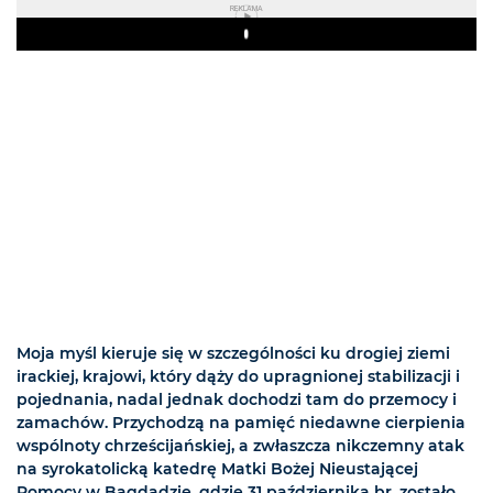
REKLAMA
Play
Moja myśl kieruje się w szczególności ku drogiej ziemi
irackiej, krajowi, który dąży do upragnionej stabilizacji i
pojednania, nadal jednak dochodzi tam do przemocy i
zamachów. Przychodzą na pamięć niedawne cierpienia
wspólnoty chrześcijańskiej, a zwłaszcza nikczemny atak
na syrokatolicką katedrę Matki Bożej Nieustającej
Pomocy w Bagdadzie, gdzie 31 października br. zostało