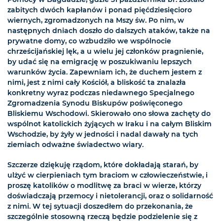
zabitych dwóch kapłanów i ponad pięćdziesięcioro
wiernych, zgromadzonych na Mszy św. Po nim, w
następnych dniach doszło do dalszych ataków, także na
prywatne domy, co wzbudziło we wspólnocie
chrześcijańskiej lęk, a u wielu jej członków pragnienie,
by udać się na emigrację w poszukiwaniu lepszych
warunków życia. Zapewniam ich, że duchem jestem z
nimi, jest z nimi cały Kościół, a bliskość ta znalazła
konkretny wyraz podczas niedawnego Specjalnego
Zgromadzenia Synodu Biskupów poświęconego
Bliskiemu Wschodowi. Skierowało ono słowa zachęty do
wspólnot katolickich żyjących w Iraku i na całym Bliskim
Wschodzie, by żyły w jedności i nadal dawały na tych
ziemiach odważne świadectwo wiary.
Szczerze dziękuję rządom, które dokładają starań, by
ulżyć w cierpieniach tym braciom w człowieczeństwie, i
proszę katolików o modlitwę za braci w wierze, którzy
doświadczają przemocy i nietolerancji, oraz o solidarność
z nimi. W tej sytuacji doszedłem do przekonania, że
szczególnie stosowną rzeczą będzie podzielenie się z