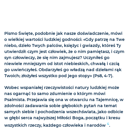
Pismo Święte, podobnie jak nasze doświadczenie, mówi
o wielkiej wartości ludzkiej godności: «Gdy patrzę na Twe
niebo, dzieło Twych palców, księżyc i gwiazdy, któreś Ty
utwierdził: czym jest człowiek, że o nim pamiętasz, i czym
syn człowieczy, że się nim zajmujesz? Uczyniłeś go
niewiele mniejszym od istot niebieskich, chwałą i czcią
go uwieńczyłeś. Obdarzyłeś go władzą nad dziełami rąk
Twoich; złożyłeś wszystko pod jego stopy» (Ps8, 4-7).
Wobec wspaniałej rzeczywistości natury ludzkiej może
nas ogarnąć to samo zdumienie o którym mówi
Psalmista. Przejawia się ona w otwarciu na Tajemnicę, w
zdolności zadawania sobie głębokich pytań na temat
samych siebie i pochodzenia wszechświata, jako odbicie
w głębi serca najwyższej Miłości Boga, początku i kresu
4
wszystkich rzeczy, każdego człowieka i narodów
.