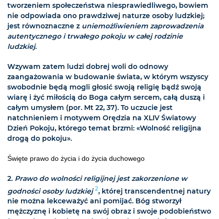
tworzeniem społeczeństwa niesprawiedliwego, bowiem
nie odpowiada ono prawdziwej naturze osoby ludzkiej;
jest równoznaczne z
uniemożliwieniem zaprowadzenia
autentycznego i trwałego pokoju w całej rodzinie
ludzkiej
.
Wzywam zatem ludzi dobrej woli do odnowy
zaangażowania w budowanie świata, w którym wszyscy
swobodnie będą mogli głosić swoją religię bądź swoją
wiarę i żyć miłością do Boga całym sercem, całą duszą i
całym umysłem (por. Mt 22, 37). To uczucie jest
natchnieniem i motywem Orędzia na XLIV Światowy
Dzień Pokoju, którego temat brzmi: «Wolność religijna
drogą do pokoju».
Święte prawo do życia i do życia duchowego
2.
Prawo do wolności religijnej jest zakorzenione w
2
godności osoby ludzkiej
, której transcendentnej natury
nie można lekceważyć ani pomijać. Bóg stworzył
mężczyznę i kobietę na swój obraz i swoje podobieństwo