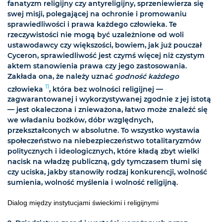
fanatyzm religijny czy antyreligijny, sprzeniewierza się
swej misji, polegającej na ochronie i promowaniu
sprawiedliwości i prawa każdego człowieka. Te
rzeczywistości nie mogą być uzależnione od woli
ustawodawcy czy większości, bowiem, jak już pouczał
Cyceron, sprawiedliwość jest czymś więcej niż czystym
aktem stanowienia prawa czy jego zastosowania.
Zakłada ona, że należy uznać
godność każdego
11
człowieka
, która bez wolności religijnej —
zagwarantowanej i wykorzystywanej zgodnie z jej istotą
— jest okaleczona i znieważona, łatwo może znaleźć się
we władaniu bożków, dóbr względnych,
przekształconych w absolutne. To wszystko wystawia
społeczeństwo na niebezpieczeństwo totalitaryzmów
politycznych i ideologicznych, które kładą zbyt wielki
nacisk na władzę publiczną, gdy tymczasem tłumi się
czy uciska, jakby stanowiły rodzaj konkurencji, wolność
sumienia, wolność myślenia i wolność religijną.
Dialog między instytucjami świeckimi i religijnymi