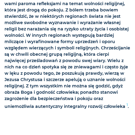
wami paroma refleksjami na temat wolności religijnej,
która jest drogą do pokoju. Z bólem trzeba bowiem
stwierdzić, że w niektórych regionach świata nie jest
możliwe swobodne wyznawanie i wyrażanie własnej
religii bez narażania się na ryzyko utraty życia i osobistej
wolności. W innych regionach występują bardziej
milczące i wyrafinowane formy uprzedzeń i oporu
względem wierzących i symboli religijnych. Chrześcijanie
są w chwili obecnej grupą religijną, która cierpi
najwięcej prześladowań z powodu swej wiary. Wielu z
nich na co dzień spotyka się ze zniewagami i często żyje
w lęku z powodu tego, że poszukują prawdy, wierzą w
Jezusa Chrystusa i szczerze apelują o uznanie wolności
religijnej. Z tym wszystkim nie można się godzić, gdyż
obraża Boga i godność człowieka; ponadto stanowi
zagrożenie dla bezpieczeństwa i pokoju oraz
1
uniemożliwia autentyczny integralny rozwój człowieka
.