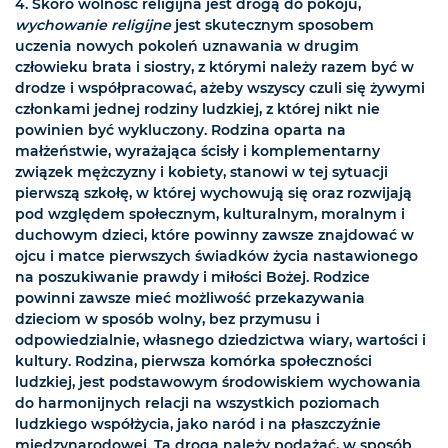
4. Skoro wolność religijna jest drogą do pokoju,
wychowanie religijne
jest skutecznym sposobem
uczenia nowych pokoleń uznawania w drugim
człowieku brata i siostry, z którymi należy razem być w
drodze i współpracować, ażeby wszyscy czuli się żywymi
członkami jednej rodziny ludzkiej, z której nikt nie
powinien być wykluczony. Rodzina oparta na
małżeństwie, wyrażająca ścisły i komplementarny
związek mężczyzny i kobiety, stanowi w tej sytuacji
pierwszą szkołę, w której wychowują się oraz rozwijają
pod względem społecznym, kulturalnym, moralnym i
duchowym dzieci, które powinny zawsze znajdować w
ojcu i matce pierwszych świadków życia nastawionego
na poszukiwanie prawdy i miłości Bożej. Rodzice
powinni zawsze mieć możliwość przekazywania
dzieciom w sposób wolny, bez przymusu i
odpowiedzialnie, własnego dziedzictwa wiary, wartości i
kultury. Rodzina, pierwsza komórka społeczności
ludzkiej, jest podstawowym środowiskiem wychowania
do harmonijnych relacji na wszystkich poziomach
ludzkiego współżycia, jako naród i na płaszczyźnie
międzynarodowej. Tą drogą należy podążać, w sposób