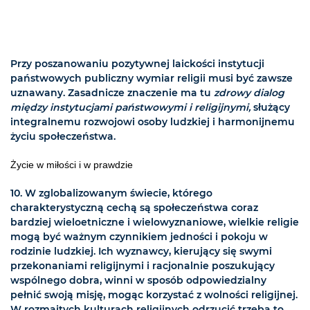
Przy poszanowaniu pozytywnej laickości instytucji
państwowych publiczny wymiar religii musi być zawsze
uznawany. Zasadnicze znaczenie ma tu
zdrowy dialog
między instytucjami państwowymi i religijnymi,
służący
integralnemu rozwojowi osoby ludzkiej i harmonijnemu
życiu społeczeństwa.
Życie w miłości i w prawdzie
10. W zglobalizowanym świecie, którego
charakterystyczną cechą są społeczeństwa coraz
bardziej wieloetniczne i wielowyznaniowe, wielkie religie
mogą być ważnym czynnikiem jedności i pokoju w
rodzinie ludzkiej. Ich wyznawcy, kierujący się swymi
przekonaniami religijnymi i racjonalnie poszukujący
wspólnego dobra, winni w sposób odpowiedzialny
pełnić swoją misję, mogąc korzystać z wolności religijnej.
W rozmaitych kulturach religijnych odrzucić trzeba to