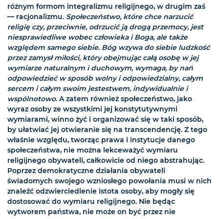
różnym formom integralizmu religijnego, w drugim zaś
— racjonalizmu.
Społeczeństwo, które chce narzucić
religię czy, przeciwnie, odrzucić ją drogą przemocy, jest
niesprawiedliwe wobec człowieka i Boga, ale także
względem samego siebie. Bóg wzywa do siebie ludzkość
przez zamysł miłości, który obejmując całą osobę w jej
wymiarze naturalnym i duchowym, wymaga, by nań
odpowiedzieć w sposób wolny i odpowiedzialny, całym
sercem i całym swoim jestestwem, indywidualnie i
wspólnotowo
. A zatem również społeczeństwo, jako
wyraz osoby ze wszystkimi jej konstytutywnymi
wymiarami, winno żyć i organizować się w taki sposób,
by ułatwiać jej otwieranie się na transcendencję. Z tego
właśnie względu, tworząc prawa i instytucje danego
społeczeństwa, nie można lekceważyć wymiaru
religijnego obywateli, całkowicie od niego abstrahując.
Poprzez demokratyczne działania obywateli
świadomych swojego wzniosłego powołania musi w nich
znaleźć odzwierciedlenie istota osoby, aby mogły się
dostosować do wymiaru religijnego. Nie będąc
wytworem państwa, nie może on być przez nie