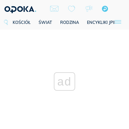
KOŚCIÓŁ
ŚWIAT
RODZINA
ENCYKLIKI JPII
SE
ad